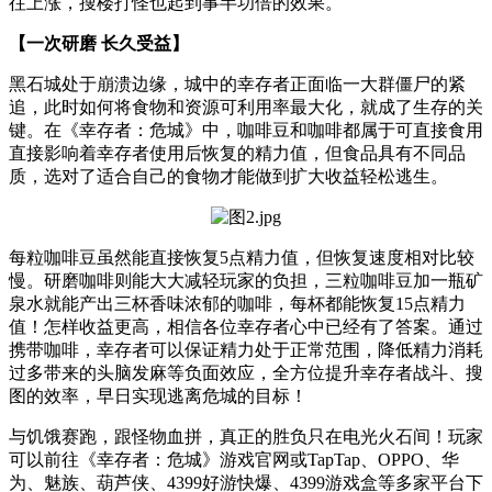
往上涨，搜楼打怪也起到事半功倍的效果。
【一次研磨 长久受益】
黑石城处于崩溃边缘，城中的幸存者正面临一大群僵尸的紧
追，此时如何将食物和资源可利用率最大化，就成了生存的关
键。在《幸存者：危城》中，咖啡豆和咖啡都属于可直接食用
直接影响着幸存者使用后恢复的精力值，但食品具有不同品
质，选对了适合自己的食物才能做到扩大收益轻松逃生。
每粒咖啡豆虽然能直接恢复5点精力值，但恢复速度相对比较
慢。研磨咖啡则能大大减轻玩家的负担，三粒咖啡豆加一瓶矿
泉水就能产出三杯香味浓郁的咖啡，每杯都能恢复15点精力
值！怎样收益更高，相信各位幸存者心中已经有了答案。通过
携带咖啡，幸存者可以保证精力处于正常范围，降低精力消耗
过多带来的头脑发麻等负面效应，全方位提升幸存者战斗、搜
图的效率，早日实现逃离危城的目标！
与饥饿赛跑，跟怪物血拼，真正的胜负只在电光火石间！玩家
可以前往《幸存者：危城》游戏官网或TapTap、OPPO、华
为、魅族、葫芦侠、4399好游快爆、4399游戏盒等多家平台下