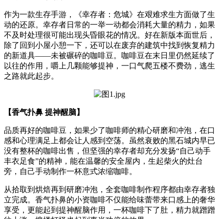
作为一款生存手游，《幸存者：危城》在艰难求生方面做了生
动的还原。幸存者日常的一举一动都会消耗大量的精力，如果
不及时处理很可能出现头昏眼花的情况。好在新版本面世后，
除了回到小屋小憩一下，还可以在废弃的建筑中找到恢复精力
的新道具——未被碾碎的咖啡豆。咖啡豆在末日里仍然延续了
以往的作用，嚼上几颗能够提神，一口气爬五楼不费劲，逃生
之路就此起步。
【香气扑鼻 提神醒脑】
品质再好的咖啡豆，如果少了咖啡师的精心研磨和冲泡，在口
感和心理满足上都会让人感到空荡。虽然衰败的黑石城内早已
没有整杯的咖啡出售，但坚强的幸存者却充分发扬“自己动手
丰衣足食”的精神，能在温馨的安全屋内，生起柴火的灶台
旁，自己手动制作一杯意式浓缩咖啡。
从拾取到烘焙再到研磨冲泡，全套咖啡制作程序都由幸存者独
立完成。香气扑鼻的小资咖啡不仅能给味蕾带来口感上的奢华
享受，更能起到提神醒脑作用，一杯咖啡下了肚，精力就蹭蹭