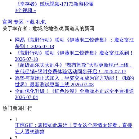
《幸存者》试玩视频-17173新游秒懂
3个视频 »
官网
专区
下载
礼包
关于
幸存者：危城,绝地游戏,新道具
的新闻
网易《荒野行动》联动《伊藤润二惊选集》：魔女富江
杀到！
2026-07-18
《荒野行动》联动《伊藤润二惊选集》魔女富江杀到！
2026-07-18
《超级高尔夫大乱斗》“都市围攻”大型更新现已上线，
史低促销+限时免费体验活动同步开启！
2026-07-17
靠垫与草床正式加入，坐姿交互成为官方功能！《我的
世界》最新测试更新上线
2026-07-08
全面优化升级！《红色沙漠》全新版本正式全平台推送
2026-07-04
热门新闻排行
1
正惊GIF：表情如此羞涩！美女这个表情太好看，直接
让人遐想连篇
2