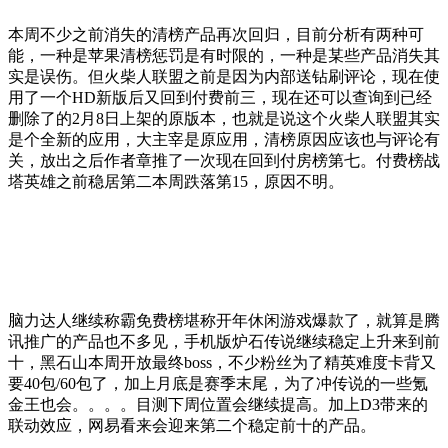
本周不少之前消失的清榜产品再次回归，目前分析有两种可
能，一种是苹果清榜惩罚是有时限的，一种是某些产品消失其
实是误伤。但火柴人联盟之前是因为内部送钻刷评论，现在使
用了一个HD新版后又回到付费前三，现在还可以查询到已经
删除了的2月8日上架的原版本，也就是说这个火柴人联盟其实
是个全新的应用，大主宰是原应用，清榜原因应该也与评论有
关，放出之后作者章推了一次现在回到付房榜第七。付费榜战
塔英雄之前稳居第二本周跌落第15，原因不明。
脑力达人继续称霸免费榜堪称开年休闲游戏爆款了，就算是腾
讯推广的产品也不多见，手机版炉石传说继续稳定上升来到前
十，黑石山本周开放最终boss，不少粉丝为了精英难度卡背又
要40包/60包了，加上月底是赛季末尾，为了冲传说的一些氪
金王也会。。。。目测下周位置会继续提高。加上D3带来的
联动效应，网易看来会迎来第二个稳定前十的产品。