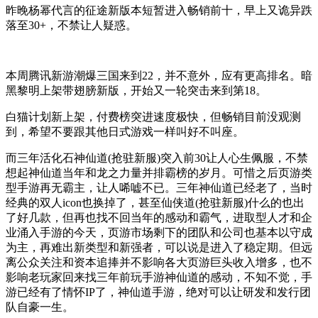
昨晚杨幂代言的征途新版本短暂进入畅销前十，早上又诡异跌
落至30+，不禁让人疑惑。
本周腾讯新游潮爆三国来到22，并不意外，应有更高排名。暗
黑黎明上架带翅膀新版，开始又一轮突击来到第18。
白猫计划新上架，付费榜突进速度极快，但畅销目前没观测
到，希望不要跟其他日式游戏一样叫好不叫座。
而三年活化石神仙道(抢驻新服)突入前30让人心生佩服，不禁
想起神仙道当年和龙之力量并排霸榜的岁月。可惜之后页游类
型手游再无霸主，让人唏嘘不已。三年神仙道已经老了，当时
经典的双人icon也换掉了，甚至仙侠道(抢驻新服)什么的也出
了好几款，但再也找不回当年的感动和霸气，进取型人才和企
业涌入手游的今天，页游市场剩下的团队和公司也基本以守成
为主，再难出新类型和新强者，可以说是进入了稳定期。但远
离公众关注和资本追捧并不影响各大页游巨头收入增多，也不
影响老玩家回来找三年前玩手游神仙道的感动，不知不觉，手
游已经有了情怀IP了，神仙道手游，绝对可以让研发和发行团
队自豪一生。