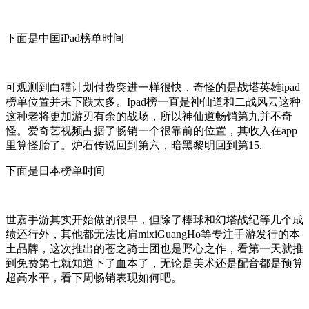
下面是中国iPad榜单时间
可观测到白猫计划付费突进一样很快，奇怪的是战塔英雄ipad
榜单位置并未下跌太多。Ipad榜一直是神仙道和二战风云这种
这种老将更加游刃有余的战场，所以神仙道畅销第九并不奇
怪。爱奇艺视频占据了畅销一个很靠前的位置，其收入在app
里算怪胎了。炉石传说回到第六，暗黑黎明回到第15.
下面是日本榜单时间
世嘉手游其实开始做的很早，但除了棒球和幻塔战纪等几个成
绩还行外，其他都无法比肩mixiGuangHo等专注手游发行的本
土品牌，这次推出的苍之骑士团也是野心之作，看第一天就推
到免费第七就知道下了血本了，无论是美术还是配音都是预算
超高水平，看下周畅销表现如何吧。