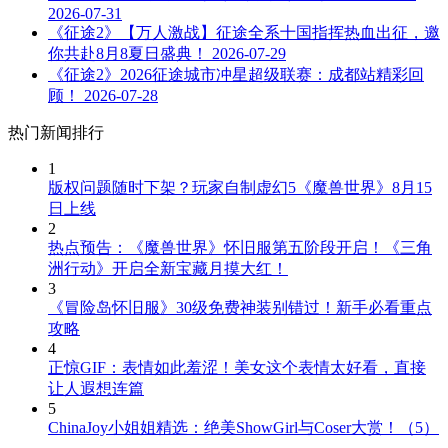
2026-07-31
《征途2》【万人激战】征途全系十国指挥热血出征，邀
你共赴8月8夏日盛典！
2026-07-29
《征途2》2026征途城市冲星超级联赛：成都站精彩回
顾！
2026-07-28
热门新闻排行
1
版权问题随时下架？玩家自制虚幻5《魔兽世界》8月15
日上线
2
热点预告：《魔兽世界》怀旧服第五阶段开启！《三角
洲行动》开启全新宝藏月摸大红！
3
《冒险岛怀旧服》30级免费神装别错过！新手必看重点
攻略
4
正惊GIF：表情如此羞涩！美女这个表情太好看，直接
让人遐想连篇
5
ChinaJoy小姐姐精选：绝美ShowGirl与Coser大赏！（5）