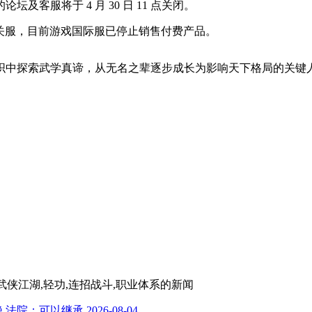
客服将于 4 月 30 日 11 点关闭。
0 日关服，目前游戏国际服已停止销售付费产品。
织中探索武学真谛，从无名之辈逐步成长为影响天下格局的关键
戏,武侠江湖,轻功,连招战斗,职业体系
的新闻
绝 法院：可以继承
2026-08-04