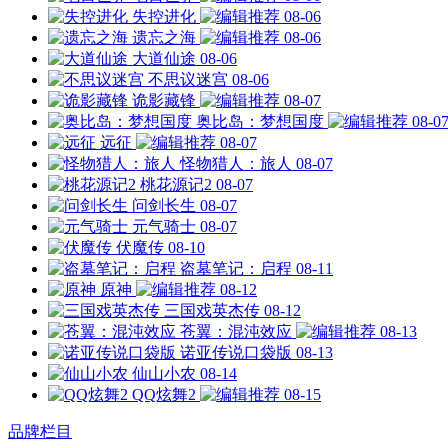
失控进化
08-06
遗忘之海
08-06
大道仙途
08-06
不思议迷宫
08-06
诡影藏锋
08-07
奥比岛：梦想国度
08-0
远征
08-07
怪物猎人：旅人
08-07
桃花源记2
08-07
问剑长生
08-07
元气骑士
08-07
伏魔传
08-10
盗墓笔记：启程
08-11
原神
08-12
三国戏英杰传
08-12
苍翼：混沌效应
08-13
诺亚传说口袋版
08-13
仙山小农
08-14
QQ炫舞2
08-15
品牌栏目