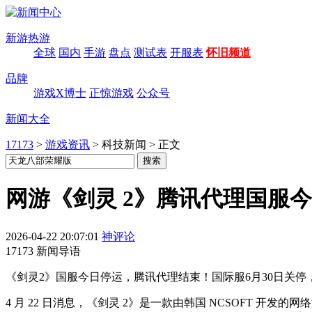
新游热游
全球
国内
手游
盘点
测试表
开服表
怀旧频道
品牌
游戏X博士
正惊游戏
公众号
新闻大全
17173
>
游戏资讯
>
科技新闻
>
正文
网游《剑灵 2》腾讯代理国服今起停
2026-04-22 20:07:01
神评论
17173 新闻导语
《剑灵2》国服今日停运，腾讯代理结束！国际服6月30日关停
4 月 22 日消息，《剑灵 2》是一款由韩国 NCSOFT 开发的网络游