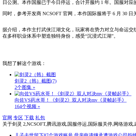
日公测。本作国服已于今日停运，合计开服约 1 年。国服对应的论坛及
同时，参考开发商 NCSOFT 官网，本作国际服将于 6 月 3
据介绍，本作主打武侠江湖文化，玩家将在势力对立与命运交
在多样职业体系中塑造独特身份，感受“沉浸式江湖”。
我想了解这个游戏：
剑灵2（韩）截图
(7)
2个图集 »
向佐VS药水哥！《剑灵2》双人对决mv《灵帧起手》
164个视频 »
官网
专区
下载
礼包
关于
剑灵 2,NCSOFT,腾讯游戏,国服停运,国际服关停,网络游
儿子去世留下87个游戏账号 母亲申请继承遭游戏公司拒