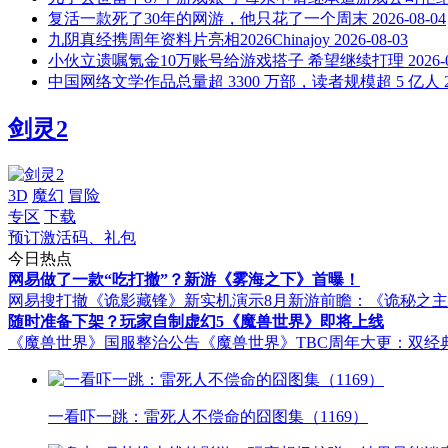
复活一款死了30年的网游，他只花了一个周末
2026-08-04
九阴真经携周年资料片亮相2026Chinajoy
2026-08-03
小伙立遗嘱氪金10万账号给游戏搭子 希望继续打理
2026-
中国网络文学作品总量超 3300 万部，读者规模超 5 亿人
剑灵2
3D
魔幻
冒险
专区
下载
预订激活码、礼包
今日热点
网易做了一款“吃打撤”？新游《雾海之下》首曝！
网易搜打撤《诡影藏锋》新实机演示
8月新游前瞻：《诡秘之
随时准备下架？玩家自制虚幻5《魔兽世界》即将上线
《魔兽世界》国服整治公告
《魔兽世界》TBC周年大更：双经
一看吓一跳：雷死人不偿命的囧图集（1169）