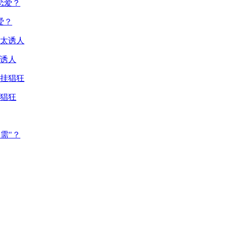
爱？
诱人
猖狂
需"？