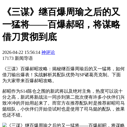
《三谋》继百爆周瑜之后的又
一猛将——百爆郝昭，将谋略
借刀贯彻到底
2026-04-22 15:56:14
神评论
17173 新闻导语
《三谋》百爆郝昭攻略：揭秘继百爆周瑜后的又一猛将，如何
借刀输出爆表！实战解析其配队优势与SP诸葛亮克制。下面
为大家带来百爆郝昭攻略。
郝昭作为S14陈仓之围的新武将以及绝对主角，热度可以说十
分之高，新武将新战法一同步到第二批次便有许多小伙伴们兴
致冲冲的开始用起来了。而官方在推荐配队时是推荐郝昭司马
懿组队，小伙伴们开始尝试时也是使用了司马懿的配队，效果
也还不错。