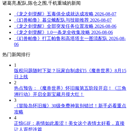
诸葛亮,配队,陈仓之围,千机重城
的新闻
《龙之剑觉醒》五毒俱全成就达成攻略
2026-08-07
《幻兽帕鲁》暮尘蛾配队与技能推荐
2026-08-07
《龙之剑觉醒》全部突发任务位置攻略
2026-08-06
《龙之剑觉醒》1.0一条龙全收集攻略
2026-08-06
《幻兽帕鲁》打工帕鲁和高塔塔主一图流配队
2026-08-
06
热门新闻排行
1
版权问题随时下架？玩家自制虚幻5《魔兽世界》8月15
日上线
2
热点预告：《魔兽世界》怀旧服第五阶段开启！《三角
洲行动》开启全新宝藏月摸大红！
3
《冒险岛怀旧服》30级免费神装别错过！新手必看重点
攻略
4
正惊GIF：表情如此羞涩！美女这个表情太好看，直接
让人遐想连篇