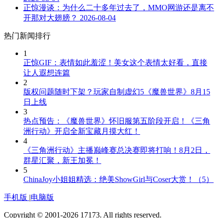
正惊漫谈：为什么二十多年过去了，MMO网游还是离不
开那对大翅膀？
2026-08-04
热门新闻排行
1
正惊GIF：表情如此羞涩！美女这个表情太好看，直接
让人遐想连篇
2
版权问题随时下架？玩家自制虚幻5《魔兽世界》8月15
日上线
3
热点预告：《魔兽世界》怀旧服第五阶段开启！《三角
洲行动》开启全新宝藏月摸大红！
4
《三角洲行动》主播巅峰赛总决赛即将打响！8月2日，
群星汇聚，新王加冕！
5
ChinaJoy小姐姐精选：绝美ShowGirl与Coser大赏！（5）
手机版
|
电脑版
Copyright © 2001-2026 17173. All rights reserved.