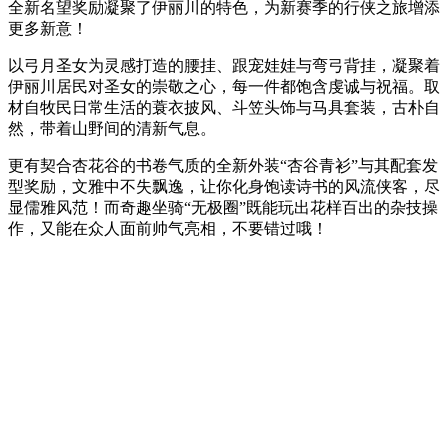
全新名望奖励凝聚了伊丽川的特色，为新赛季的行侠之旅增添
更多新意！
以弓月圣女为灵感打造的腰挂、跟宠娃娃与弯弓背挂，凝聚着
伊丽川居民对圣女的崇敬之心，每一件都饱含虔诚与祝福。取
材自牧民日常生活的蓑衣披风、斗笠头饰与马具套装，古朴自
然，带着山野间的清新气息。
更有契合杏花谷的书卷气质的全新外装“杏谷青衫”与其配套发
型奖励，文雅中不失飘逸，让你化身饱读诗书的风流侠客，尽
显儒雅风范！而奇趣坐骑“无极圈”既能玩出花样百出的杂技操
作，又能在众人面前帅气亮相，不要错过哦！