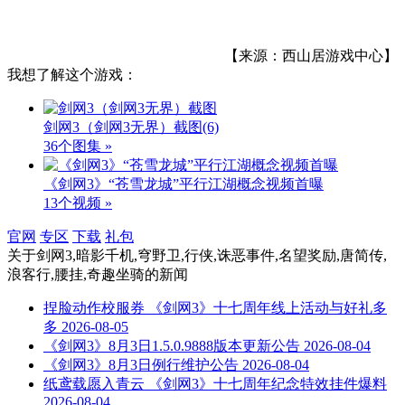
【来源：西山居游戏中心】
我想了解这个游戏：
剑网3（剑网3无界）截图
(6)
36个图集 »
《剑网3》“苍雪龙城”平行江湖概念视频首曝
13个视频 »
官网
专区
下载
礼包
关于
剑网3,暗影千机,穹野卫,行侠,诛恶事件,名望奖励,唐简传,
浪客行,腰挂,奇趣坐骑
的新闻
捏脸动作校服券 《剑网3》十七周年线上活动与好礼多
多
2026-08-05
《剑网3》8月3日1.5.0.9888版本更新公告
2026-08-04
《剑网3》8月3日例行维护公告
2026-08-04
纸鸢载愿入青云 《剑网3》十七周年纪念特效挂件爆料
2026-08-04