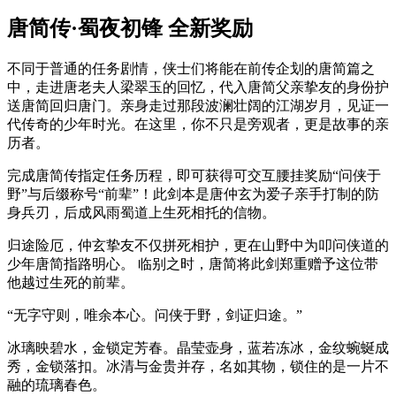
唐简传·蜀夜初锋 全新奖励
不同于普通的任务剧情，侠士们将能在前传企划的唐简篇之
中，走进唐老夫人梁翠玉的回忆，代入唐简父亲挚友的身份护
送唐简回归唐门。亲身走过那段波澜壮阔的江湖岁月，见证一
代传奇的少年时光。在这里，你不只是旁观者，更是故事的亲
历者。
完成唐简传指定任务历程，即可获得可交互腰挂奖励“问侠于
野”与后缀称号“前辈”！此剑本是唐仲玄为爱子亲手打制的防
身兵刃，后成风雨蜀道上生死相托的信物。
归途险厄，仲玄挚友不仅拼死相护，更在山野中为叩问侠道的
少年唐简指路明心。 临别之时，唐简将此剑郑重赠予这位带
他越过生死的前辈。
“无字守则，唯余本心。问侠于野，剑证归途。”
冰璃映碧水，金锁定芳春。晶莹壶身，蓝若冻冰，金纹蜿蜒成
秀，金锁落扣。冰清与金贵并存，名如其物，锁住的是一片不
融的琉璃春色。