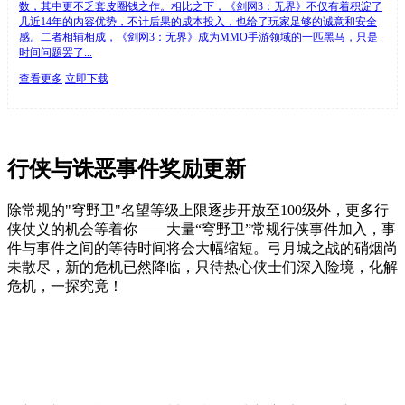
数，其中更不乏套皮圈钱之作。相比之下，《剑网3：无界》不仅有着积淀了
几近14年的内容优势，不计后果的成本投入，也给了玩家足够的诚意和安全
感。二者相辅相成，《剑网3：无界》成为MMO手游领域的一匹黑马，只是
时间问题罢了...
查看更多
立即下载
行侠与诛恶事件奖励更新
除常规的"穹野卫"名望等级上限逐步开放至100级外，更多行
侠仗义的机会等着你——大量“穹野卫”常规行侠事件加入，事
件与事件之间的等待时间将会大幅缩短。弓月城之战的硝烟尚
未散尽，新的危机已然降临，只待热心侠士们深入险境，化解
危机，一探究竟！