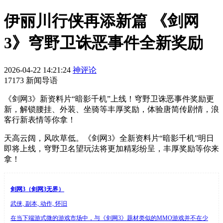
伊丽川行侠再添新篇 《剑网
3》穹野卫诛恶事件全新奖励
2026-04-22 14:21:24
神评论
17173 新闻导语
《剑网3》新资料片“暗影千机”上线！穹野卫诛恶事件奖励更
新，解锁腰挂、外装、坐骑等丰厚奖励，体验唐简传剧情，浪
客行新表情等你拿！
天高云阔，风吹草低。《剑网3》全新资料片“暗影千机”明日
即将上线，穹野卫名望玩法将更加精彩纷呈，丰厚奖励等你来
拿！
剑网3（剑网3无界）
武侠, 副本, 动作, 怀旧
在当下端游式微的游戏市场中，与《剑网3》题材类似的MMO游戏并不在少