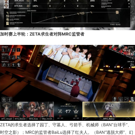
加时赛上半轮：ZETA求生者对阵MRC监管者
ZETA的求生者选择了园丁、守墓人、弓箭手、机械师（BAN“台球手”、
时空之影）；MRC的监管者BaiLu选择了红夫人。（BAN“逃脱大师”、幻