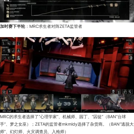
加时赛下半轮
：MRC求生者对阵ZETA监管者
MRC的求生者选择了“心理学家”、机械师、园丁、“囚徒”（BAN“台球
手”、梦之女巫）；ZETA的监管者mkmldy选择了杂货商。（BAN“逃脱大
师”、幻灯师、火灾调查员、入殓师）