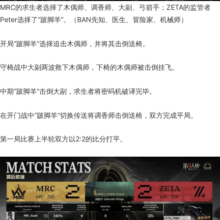
MRC的求生者选择了木偶师、调香师、大副、弓箭手；ZETA的监管者
Peter选择了“跛脚羊”。（BAN先知、医生、冒险家、机械师）
开局“跛脚羊”选择追击木偶师，并将其击倒送椅。
守椅战中大副两波救下木偶师，下椅的木偶师被击倒挂飞。
中期“跛脚羊”击倒大副，求生者将密码机破译完毕。
在开门战中“跛脚羊”切换传送将调香师击倒送椅，双方完成平局。
第一局比赛上半轮双方以2:2的比分打平。