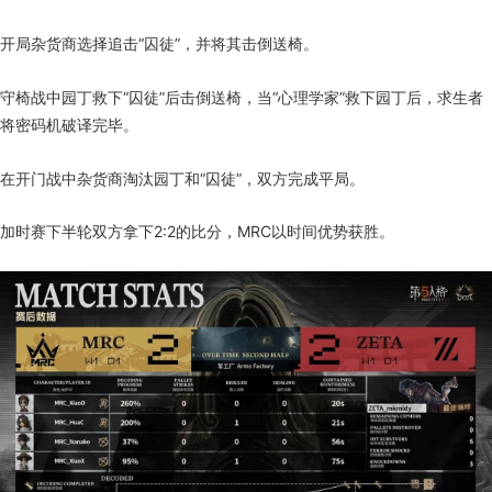
开局杂货商选择追击“囚徒”，并将其击倒送椅。
守椅战中园丁救下“囚徒”后击倒送椅，当“心理学家”救下园丁后，求生者
将密码机破译完毕。
在开门战中杂货商淘汰园丁和“囚徒”，双方完成平局。
加时赛下半轮双方拿下2:2的比分，MRC以时间优势获胜。