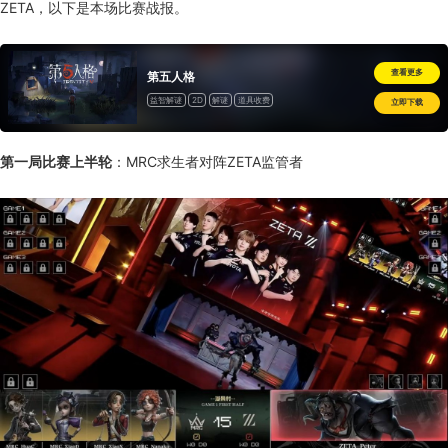
ZETA，以下是本场比赛
战报
。
查看更多
第五人格
益智解谜
2D
解谜
道具收费
立即下载
第一局比赛上半轮
：MRC求生者对阵ZETA监管者