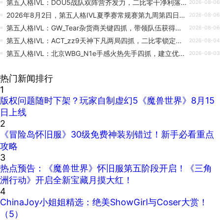
第五人格IVL：DOU5战队双阵营齐发力，二比零干净利落终结比赛！
2026-08-06
2026年8月2日，第五人格IVL夏季赛常规赛第九周第四日的比赛结束，在当天的比赛中，GR以2胜0平
2026-08-06
第五人格IVL：GW_Tear杂货商关键四抓，带领队伍获得胜利！
2026-08-06
第五人格IVL：ACT_zz9天神下凡两局四抓，二比零锁定胜局！
2026-08-04
第五人格IVL：北京WBG_N1e手感火热先手四抓，建立优势取得胜利！
2026-08-03
热门新闻排行
1
版权问题随时下架？玩家自制虚幻5《魔兽世界》8月15
日上线
2
《冒险岛怀旧服》30级免费神装别错过！新手必看重点
攻略
3
热点预告：《魔兽世界》怀旧服第五阶段开启！《三角
洲行动》开启全新宝藏月摸大红！
4
ChinaJoy小姐姐精选：绝美ShowGirl与Coser大赏！
（5）