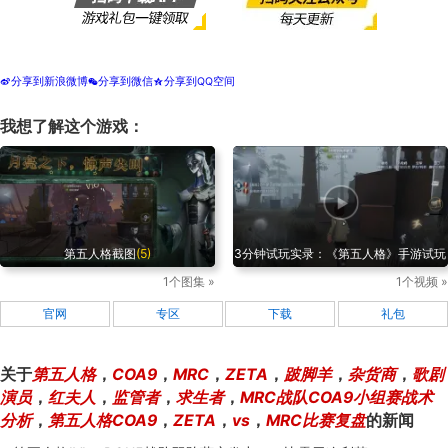
分享到新浪微博
分享到微信
分享到QQ空间
t
w
z
我想了解这个游戏：
第五人格截图
(5)
3分钟试玩实录：《第五人格》手游试玩
1个图集 »
1个视频 »
官网
专区
下载
礼包
关于
第五人格
，
COA9
，
MRC
，
ZETA
，
跛脚羊
，
杂货商
，
歌剧
演员
，
红夫人
，
监管者
，
求生者
，
MRC战队COA9小组赛战术
分析
，
第五人格COA9
，
ZETA
，
vs
，
MRC比赛复盘
的新闻