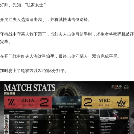
灯师、先知、“法罗女士”）
开局红夫人选择追击园丁，并将其快速击倒送椅。
守椅战中守墓人救下园丁，当红夫人击倒弓箭手时，求生者将密码机破译
完毕。
在开门战中红夫人淘汰弓箭手，最终击倒守墓人，双方完成平局。
加时赛上半轮双方以2:2的比分打平。