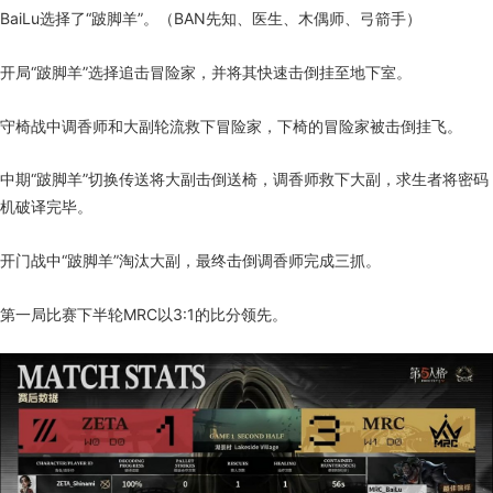
BaiLu选择了“跛脚羊”。（BAN先知、医生、木偶师、弓箭手）
开局“跛脚羊”选择追击冒险家，并将其快速击倒挂至地下室。
守椅战中调香师和大副轮流救下冒险家，下椅的冒险家被击倒挂飞。
中期“跛脚羊”切换传送将大副击倒送椅，调香师救下大副，求生者将密码
机破译完毕。
开门战中“跛脚羊”淘汰大副，最终击倒调香师完成三抓。
第一局比赛下半轮MRC以3:1的比分领先。