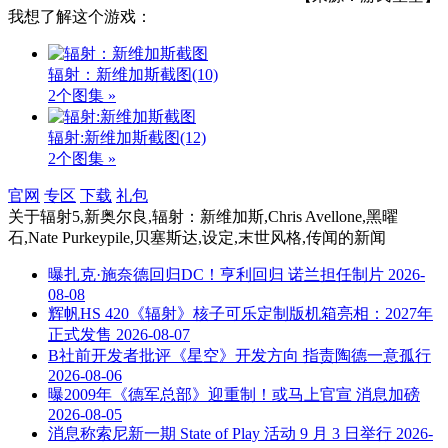
我想了解这个游戏：
辐射：新维加斯截图
(10)
2个图集 »
辐射:新维加斯截图
(12)
2个图集 »
官网
专区
下载
礼包
关于
辐射5,新奥尔良,辐射：新维加斯,Chris Avellone,黑曜
石,Nate Purkeypile,贝塞斯达,设定,末世风格,传闻
的新闻
曝扎克·施奈德回归DC！亨利回归 诺兰担任制片
2026-
08-08
辉帆HS 420《辐射》核子可乐定制版机箱亮相：2027年
正式发售
2026-08-07
B社前开发者批评《星空》开发方向 指责陶德一意孤行
2026-08-06
曝2009年《德军总部》迎重制！或马上官宣 消息加磅
2026-08-05
消息称索尼新一期 State of Play 活动 9 月 3 日举行
2026-