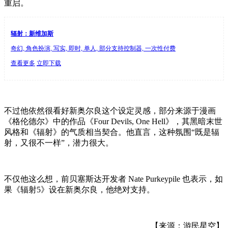
重启。
辐射：新维加斯
奇幻, 角色扮演, 写实, 即时, 单人, 部分支持控制器, 一次性付费
查看更多
立即下载
不过他依然很看好新奥尔良这个设定灵感，部分来源于漫画
《格伦德尔》中的作品《Four Devils, One Hell》，其黑暗末世
风格和《辐射》的气质相当契合。他直言，这种氛围“既是辐
射，又很不一样”，潜力很大。
不仅他这么想，前贝塞斯达开发者 Nate Purkeypile 也表示，如
果《辐射5》设在新奥尔良，他绝对支持。
【来源：游民星空】