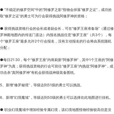
● “不稳定的修罗空间”中的“阿修罗之影”怪物会掉落“修罗之证”，成功拾
取“修罗之证”的勇士可为行会获得挑战阿修罗神的资格；
● 获得挑战资格行会的会长或者副会长，可在“修罗王座准备场”（通过修
罗神殿地图内的传送门直达）内报名挑战任意“修罗王座”（共3个），每
个“修罗王座”最多允许2个行会报名，没有主动报名的行会将由系统随机
分配；
●每日21:30，每个“修罗王座”内将刷新“阿修罗神”，其中1个王座的“阿修
罗神”为真；获得挑战资格的行会可前往“修罗王座”内挑战“阿修罗神”，成
功击杀“真阿修罗神”有机会获得战神级装备图纸。
5、新增“修罗秘境”，等级达到51级的勇士可以挑战。
6、新增“幻境魔域”，等级达到50级的勇士可以选择在此地图进行挂机。
● 职业幻境魔域中增加经验专属幻境，该幻境地图怪物经验较高但是没