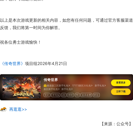
以上是本次游戏更新的相关内容，如您有任何问题，可通过官方客服渠道
反馈，我们将第一时间为你解答。
祝各位勇士游戏愉快！
《传奇世界》
项目组2026年4月21日
传奇世界
查看更多
极速版三区新手礼包
17173新区大礼包
新手礼包
新区新手礼包
新手礼包
立即下载
玄幻
半写实
2D
即时
PK
道具收费
怀旧
再逛逛>>
【来源：公众号】