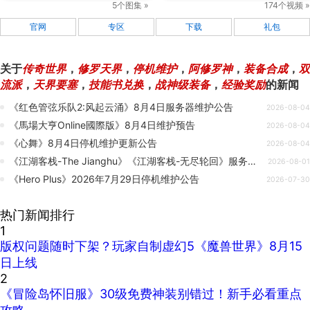
5个图集 »
174个视频 »
官网
专区
下载
礼包
关于
传奇世界
，
修罗天界
，
停机维护
，
阿修罗神
，
装备合成
，
双
流派
，
天界要塞
，
技能书兑换
，
战神级装备
，
经验奖励
的新闻
《红色管弦乐队2:风起云涌》8月4日服务器维护公告
2026-08-04
《馬場大亨Online國際版》8月4日维护预告
2026-08-04
《心舞》8月4日停机维护更新公告
2026-08-04
《江湖客栈-The Jianghu》《江湖客栈-无尽轮回》服务器迁移停机公告
2026-08-01
《Hero Plus》2026年7月29日停机维护公告
2026-07-30
热门新闻排行
1
版权问题随时下架？玩家自制虚幻5《魔兽世界》8月15
日上线
2
《冒险岛怀旧服》30级免费神装别错过！新手必看重点