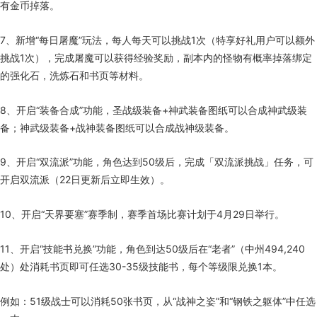
有金币掉落。
7、新增“每日屠魔”玩法，每人每天可以挑战1次（特享好礼用户可以额外
挑战1次），完成屠魔可以获得经验奖励，副本内的怪物有概率掉落绑定
的强化石，洗炼石和书页等材料。
8、开启“装备合成”功能，圣战级装备+神武装备图纸可以合成神武级装
备；神武级装备+战神装备图纸可以合成战神级装备。
9、开启“双流派”功能，角色达到50级后，完成「双流派挑战」任务，可
开启双流派（22日更新后立即生效）。
10、开启“天界要塞”赛季制，赛季首场比赛计划于4月29日举行。
11、开启“技能书兑换”功能，角色到达50级后在“老者”（中州494,240
处）处消耗书页即可任选30-35级技能书，每个等级限兑换1本。
例如：51级战士可以消耗50张书页，从“战神之姿”和“钢铁之躯体”中任选