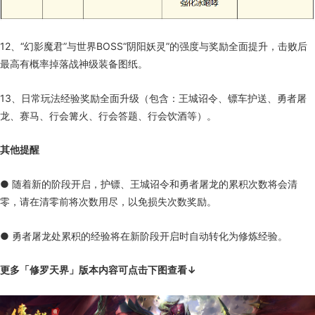
12、“幻影魔君”与世界BOSS“阴阳妖灵”的强度与奖励全面提升，击败后
最高有概率掉落战神级装备图纸。
13、日常玩法经验奖励全面升级（包含：王城诏令、镖车护送、勇者屠
龙、赛马、行会篝火、行会答题、行会饮酒等）。
其他提醒
● 随着新的阶段开启，护镖、王城诏令和勇者屠龙的累积次数将会清
零，请在清零前将次数用尽，以免损失次数奖励。
● 勇者屠龙处累积的经验将在新阶段开启时自动转化为修炼经验。
更多「修罗天界」版本内容可点击下图查看↓