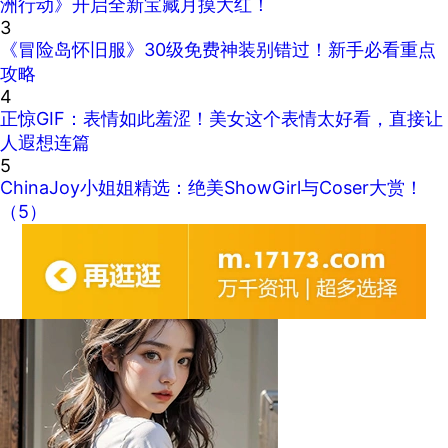
洲行动》开启全新宝藏月摸大红！
3
《冒险岛怀旧服》30级免费神装别错过！新手必看重点
攻略
4
正惊GIF：表情如此羞涩！美女这个表情太好看，直接让
人遐想连篇
5
ChinaJoy小姐姐精选：绝美ShowGirl与Coser大赏！
（5）