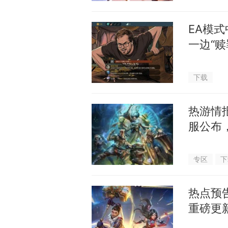
EA模
一边“赎
下载
热游情报
服公布
专区
下
热点预
重磅更