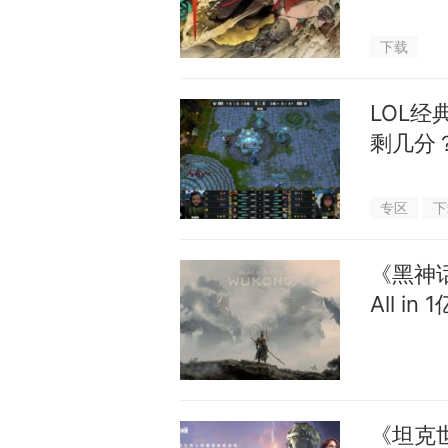
下载
LOL
剩几分
专区
下
《黑神
All i
《坦克