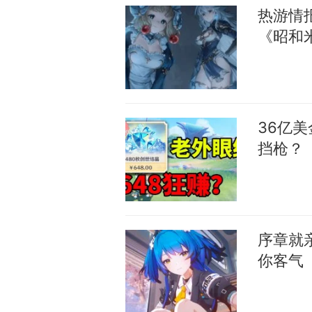
热游情
《昭和
36亿
挡枪？
序章就
你客气