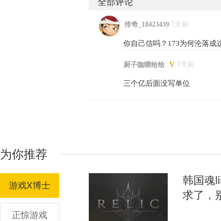
全部评论
传奇_18423439
7天前
你自己信吗？173为何沦落
V
7天前
厨子咖喱给给
三个亿后面没写单位
为你推荐
韩国魂
游戏X博士
求了，
正惊游戏