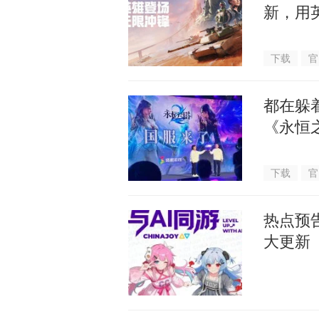
新，用
下载
官
都在躲
《永恒
下载
官
热点预告
大更新