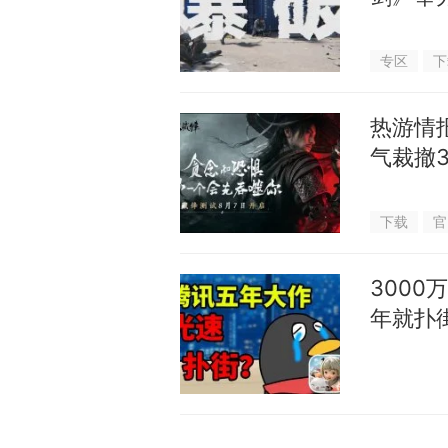
专区
下
热游情
气裁撤3
下载
官
300
年就扑