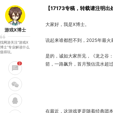
【17173专稿，转载请注明出
大家好，我是X博士。
游戏X博士
说起来谁都想不到，2025年最火
找网游关注“游戏X
博士”专业解读什么
值得玩。
是的，诚如大家所见，《龙之谷：
箭，一路飙升，首月预估流水超过
2
w
q
在最近，这游戏更是随着经典团