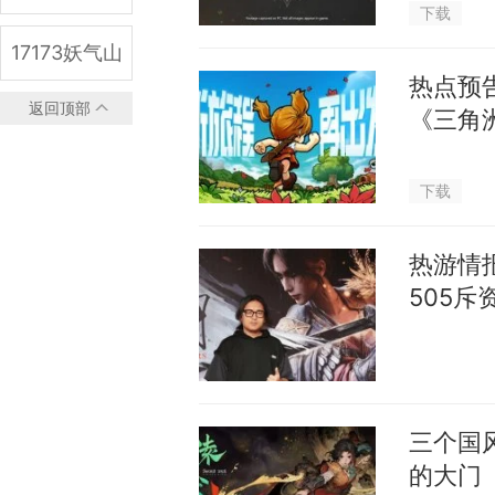
下载
17173妖气山
热点预
返回顶部
《三角
下载
热游情
505斥
三个国
的大门