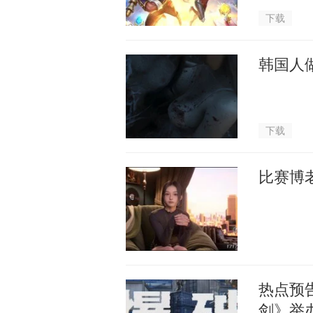
下载
韩国人
下载
比赛博
热点预
剑》举