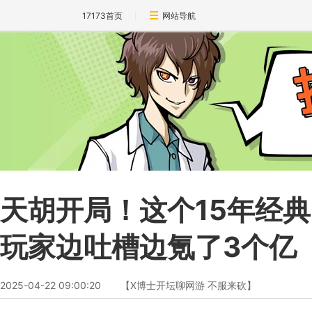
17173首页
网站导航
天胡开局！这个15年经典
玩家边吐槽边氪了3个亿
2025-04-22 09:00:20
【X博士开坛聊网游 不服来砍】