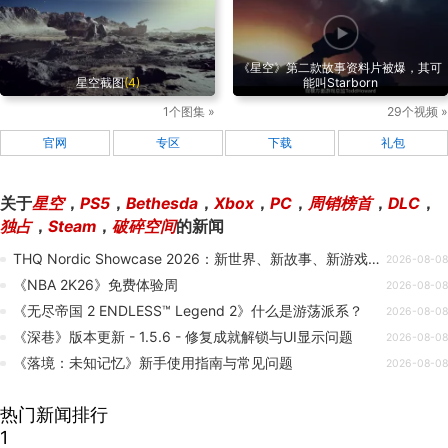
《星空》第二款故事资料片被爆，其可
星空截图
(4)
能叫Starborn
1个图集 »
29个视频 »
官网
专区
下载
礼包
关于
星空
，
PS5
，
Bethesda
，
Xbox
，
PC
，
周销榜首
，
DLC
，
独占
，
Steam
，
破碎空间
的新闻
THQ Nordic Showcase 2026：新世界、新故事、新游戏与新折扣
2026-08-08
《NBA 2K26》免费体验周
2026-08-08
《无尽帝国 2 ENDLESS™ Legend 2》什么是游荡派系？
2026-08-08
《深巷》版本更新 - 1.5.6 - 修复成就解锁与UI显示问题
2026-08-08
《落境：未知记忆》新手使用指南与常见问题
2026-08-08
热门新闻排行
1