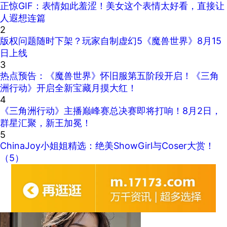
正惊GIF：表情如此羞涩！美女这个表情太好看，直接让
人遐想连篇
2
版权问题随时下架？玩家自制虚幻5《魔兽世界》8月15
日上线
3
热点预告：《魔兽世界》怀旧服第五阶段开启！《三角
洲行动》开启全新宝藏月摸大红！
4
《三角洲行动》主播巅峰赛总决赛即将打响！8月2日，
群星汇聚，新王加冕！
5
ChinaJoy小姐姐精选：绝美ShowGirl与Coser大赏！
（5）