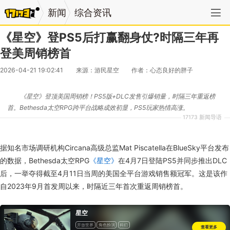
新闻
综合资讯
《星空》登PS5后打赢翻身仗?时隔三年再
登美周销榜首
2026-04-21 19:02:41
来源：游民星空
作者：心态良好的胖子
《星空》登顶美国周销榜！PS5版+DLC发售引爆销量，时隔三年重返榜
首。Bethesda太空RPG跨平台战略成效初显，PS5玩家热情高涨。
17173 新闻导语
据知名市场调研机构Circana高级总监Mat Piscatella在BlueSky平台发布
的数据，Bethesda太空RPG
《星空》
在4月7日登陆PS5并同步推出DLC
后，一举夺得截至4月11日当周的美国全平台游戏销售额冠军。这是该作
自2023年9月首发周以来，时隔近三年首次重返周销榜首。
星空
开放世界
角色扮演
科幻
查看更多