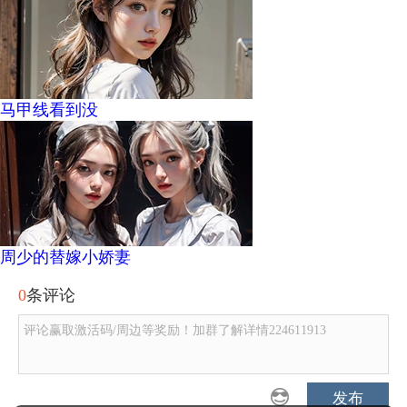
马甲线看到没
周少的替嫁小娇妻
0
条评论
评论赢取激活码/周边等奖励！加群了解详情224611913
发布