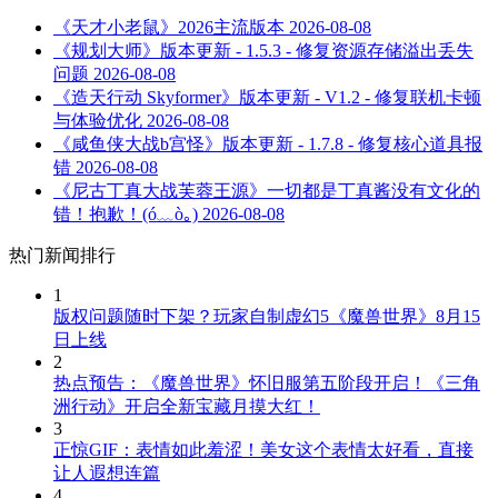
《天才小老鼠》2026主流版本
2026-08-08
《规划大师》版本更新 - 1.5.3 - 修复资源存储溢出丢失
问题
2026-08-08
《造天行动 Skyformer》版本更新 - V1.2 - 修复联机卡顿
与体验优化
2026-08-08
《咸鱼侠大战b宫怪》版本更新 - 1.7.8 - 修复核心道具报
错
2026-08-08
《尼古丁真大战芙蓉王源》一切都是丁真酱没有文化的
错！抱歉！(ó﹏ò｡)
2026-08-08
热门新闻排行
1
版权问题随时下架？玩家自制虚幻5《魔兽世界》8月15
日上线
2
热点预告：《魔兽世界》怀旧服第五阶段开启！《三角
洲行动》开启全新宝藏月摸大红！
3
正惊GIF：表情如此羞涩！美女这个表情太好看，直接
让人遐想连篇
4