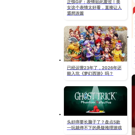
正惊GIF：表情如此羞涩！美
女这个表情太好看，直接让人
遐想连篇
已经运营23年了，2026年还
能入坑《梦幻西游》吗？
头好痒要长脑子了？盘点5款
一玩就停不下的悬疑推理游戏