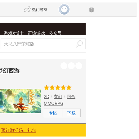
热门游戏
游戏X博士
正惊游戏
公众号
DNF
传奇4
剑网3旗舰版
新天龙八部
梦幻西游
自由
诛仙世界
仙剑世界
2D
玄幻
回合
MMORPG
专区
下载
预订激活码、礼包