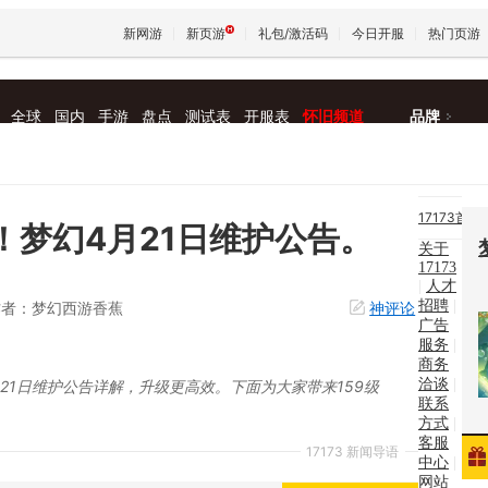
新网游
新页游
礼包/激活码
今日开服
热门页游
全球
国内
手游
盘点
测试表
开服表
怀旧频道
品牌
魔兽
天堂
17173首
！梦幻4月21日维护公告。
关于
页
|
17173
王权与
|
人才
新
招聘
|
作者：梦幻西游香蕉
神评论
广告
闻
|
服务
|
商务
新网
洽谈
|
月21日维护公告详解，升级更高效。下面为大家带来159级
联系
方式
|
游
|
客服
17173 新闻导语
中心
|
找游
网站