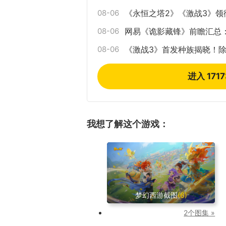
08-06
《永恒之塔2》《激战3》领
08-06
网易《诡影藏锋》前瞻汇总
08-06
《激战3》首发种族揭晓！
进入 171
我想了解这个游戏：
梦幻西游截图
(6)
2个图集 »