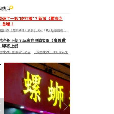
日热点
易做了一款“吃打撤”？新游《雾海之
》首曝！
搜打撤《诡影藏锋》新实机演示
8月新游前瞻：《诡秘之主》领衔
时准备下架？玩家自制虚幻5《魔兽世
》即将上线
兽世界》国服整治公告
《魔兽世界》TBC周年大更：双经典团本回归！