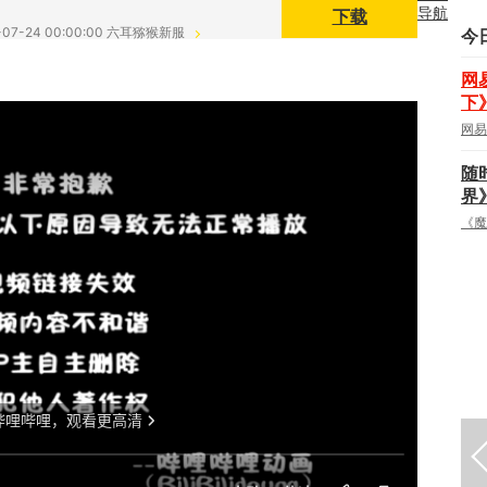
下载
导航
戏
|
-07-24 00:00:00 六耳猕猴新服
今
小游
网
下
戏
|
网易
社
随
区
|
界
《魔
视
频
|
博
客
|
下
载
|
网页游