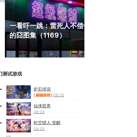
盘点8月扎
一看吓一跳：雷死人不偿命
玩家想扔核
的囧图集（1169）
恋爱？
门测试游戏
炉石传说
08-05
仙侠世界
08-05
时空猎人·觉醒
08-05