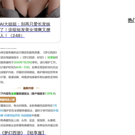
热
AI大姐姐：别再只爱长发妹
了！这组短发美女清爽又撩
人！（248）
《梦幻西游》【轻享服】