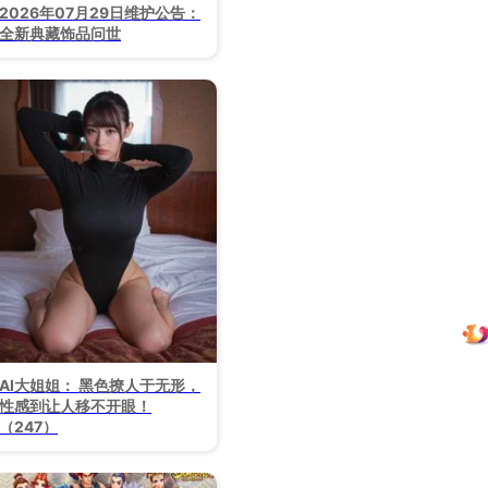
2026年07月29日维护公告：
全新典藏饰品问世
AI大姐姐： 黑色撩人于无形，
性感到让人移不开眼！​
（247）