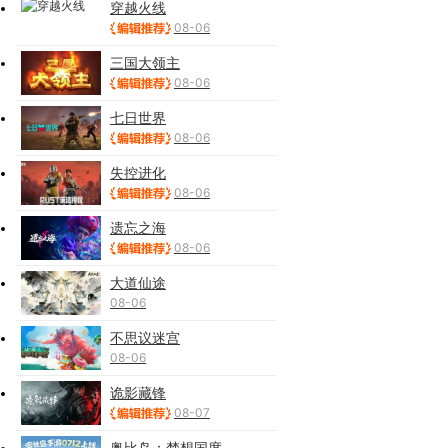
穿越火线
08-06
三国大领主
08-06
七日世界
08-06
失控进化
08-06
遗忘之海
08-06
大道仙途
08-06
不思议迷宫
08-06
诡影藏锋
08-07
奥比岛：梦想国度