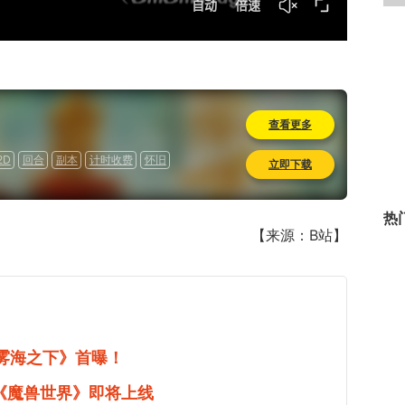
戏
返回
查看更多
顶部
2D
回合
副本
计时收费
怀旧
立即下载
热
【来源：B站】
《雾海之下》首曝！
《魔兽世界》即将上线