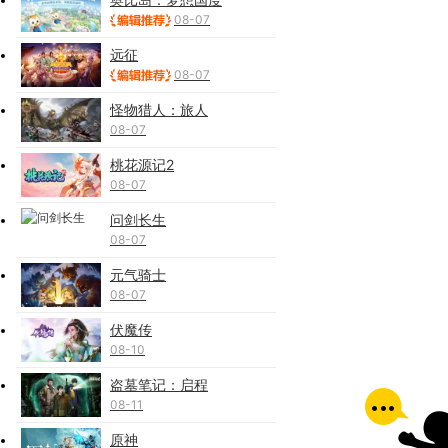
08-07
远征
08-07
怪物猎人：旅人
08-07
桃花源记2
08-07
问剑长生
08-07
元气骑士
08-07
伏魔传
08-10
盗墓笔记：启程
08-11
原神