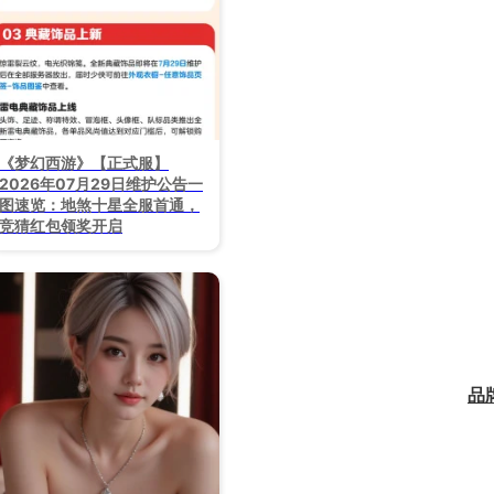
《梦幻西游》【正式服】
2026年07月29日维护公告一
图速览：地煞十星全服首通，
竞猜红包领奖开启
品