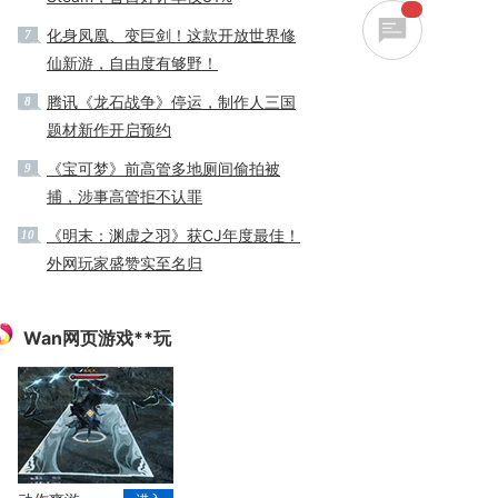
化身凤凰、变巨剑！这款开放世界修
7
仙新游，自由度有够野！
腾讯《龙石战争》停运，制作人三国
8
题材新作开启预约
《宝可梦》前高管多地厕间偷拍被
9
捕，涉事高管拒不认罪
《明末：渊虚之羽》获CJ年度最佳！
10
外网玩家盛赞实至名归
Wan网页游戏**玩