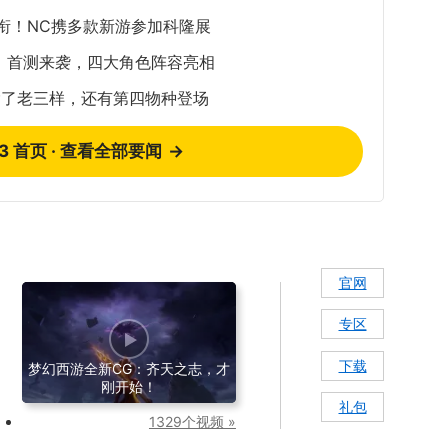
衔！NC携多款新游参加科隆展
：首测来袭，四大角色阵容亮相
除了老三样，还有第四物种登场
73 首页 · 查看全部要闻
→
官网
专区
下载
梦幻西游全新CG：齐天之志，才
刚开始！
礼包
1329个视频 »