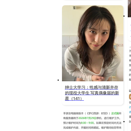
绅士大学习：性感与清新并存
的现役大学生 写真偶像届的新
星（141）