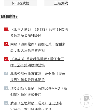
怀旧游戏榜
正经游戏
门新闻排行
《永恒之塔2》《激战3》领衔！NC携
1
多款新游参加科隆展
网易《诡影藏锋》前瞻汇总：首测来
2
袭，四大角色阵容亮相
《激战3》首发种族揭晓！除了老三
3
样，还有第四物种登场
暴雪资深作曲家离职，曾创作《魔兽
4
世界》等多款游戏配乐
清冷剑仙大白腿！韩国武侠MMO《新
5
剑皇》预约正式开启
腾讯《全境封锁：曙光》现已登陆
反馈
6
Steam，首日好评率仅31%