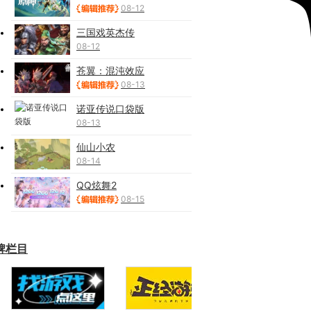
08-12
三国戏英杰传
08-12
苍翼：混沌效应
08-13
诺亚传说口袋版
08-13
仙山小农
08-14
QQ炫舞2
08-15
牌栏目