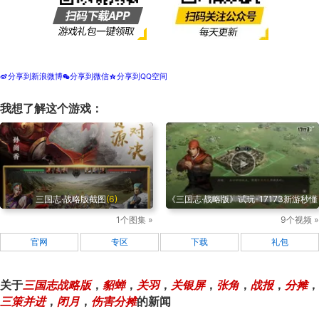
分享到新浪微博
分享到微信
分享到QQ空间
t
w
z
我想了解这个游戏：
三国志·战略版截图
(6)
《三国志·战略版》试玩-17173新游秒懂
1个图集 »
9个视频 »
官网
专区
下载
礼包
关于
三国志战略版
，
貂蝉
，
关羽
，
关银屏
，
张角
，
战报
，
分摊
，
三策并进
，
闭月
，
伤害分摊
的新闻