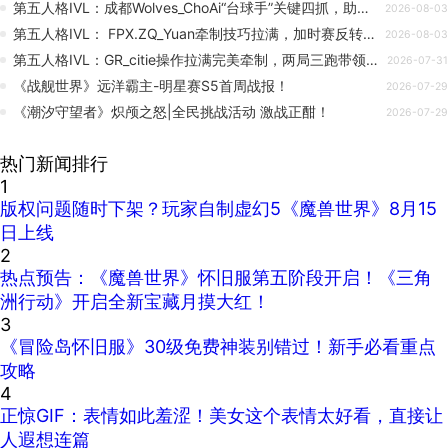
第五人格IVL：成都Wolves_ChoAi“台球手”关键四抓，助队伍获胜
2026-08-03
第五人格IVL： FPX.ZQ_Yuan牵制技巧拉满，加时赛反转拿下比赛胜利
2026-08-03
第五人格IVL：GR_citie操作拉满完美牵制，两局三跑带领队伍获胜
2026-07-31
《战舰世界》远洋霸主-明星赛S5首周战报！
2026-07-29
《潮汐守望者》炽颅之怒|全民挑战活动 激战正酣！
2026-07-29
热门新闻排行
1
版权问题随时下架？玩家自制虚幻5《魔兽世界》8月15
日上线
2
热点预告：《魔兽世界》怀旧服第五阶段开启！《三角
洲行动》开启全新宝藏月摸大红！
3
《冒险岛怀旧服》30级免费神装别错过！新手必看重点
攻略
4
正惊GIF：表情如此羞涩！美女这个表情太好看，直接让
人遐想连篇