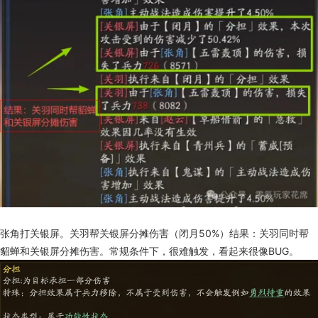
张角打关银屏。关羽帮关银屏分摊伤害（闭月50%）结果：关羽同时帮
貂蝉和关银屏分摊伤害。常规条件下，很难触发，看起来很像BUG。