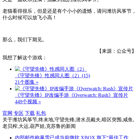
老猫看得很乐，但是还是有个小小的遗憾，请问潍坊风筝节，
什么时候可以放飞小高！
那么，我们下期见。
【来源：公众号】
我想了解这个游戏：
《守望先锋》性感同人图（2）
(15)
21个图集 »
《守望先锋》IP改编手游《Overwatch: Rush》宣传片
449个视频 »
官网
专区
下载
礼包
关于
潍坊风筝节,终末地,守望先锋,潜水员戴夫,暗区突围,咸鱼,
老贝榨,大运,葫芦娃,克苏鲁
的新闻
内部邮件称暴雪已成当前微软 XBOX 旗下“最佳工作