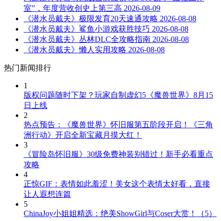
室”，年度营收创史上第三高
2026-08-09
《潜水员戴夫》极限发育20天速通攻略
2026-08-08
《潜水员戴夫》鲨鱼小游戏获胜技巧
2026-08-08
《潜水员戴夫》丛林DLC全攻略指南
2026-08-08
《潜水员戴夫》懒人实用攻略
2026-08-08
热门新闻排行
1
版权问题随时下架？玩家自制虚幻5《魔兽世界》8月15
日上线
2
热点预告：《魔兽世界》怀旧服第五阶段开启！《三角
洲行动》开启全新宝藏月摸大红！
3
《冒险岛怀旧服》30级免费神装别错过！新手必看重点
攻略
4
正惊GIF：表情如此羞涩！美女这个表情太好看，直接
让人遐想连篇
5
ChinaJoy小姐姐精选：绝美ShowGirl与Coser大赏！（5）