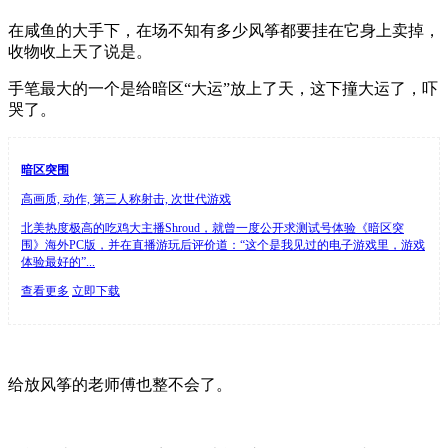
在咸鱼的大手下，在场不知有多少风筝都要挂在它身上卖掉，
收物收上天了说是。
手笔最大的一个是给暗区“大运”放上了天，这下撞大运了，吓
哭了。
暗区突围
高画质, 动作, 第三人称射击, 次世代游戏
北美热度极高的吃鸡大主播Shroud，就曾一度公开求测试号体验《暗区突
围》海外PC版，并在直播游玩后评价道：“这个是我见过的电子游戏里，游戏
体验最好的”...
查看更多
立即下载
给放风筝的老师傅也整不会了。