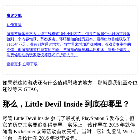
魔咒之地
动作冒险
游戏整体体量不大，纯主线模式10个小时左右。但是在这10个小时内可以体
验到一个内容饱满、节奏紧凑、环环相扣的优秀剧本。看得出制作组吸取了
FF15的不足，没有刻意通过增大开放世界来增加游戏时间，游戏节奏掌控的
不错，但游戏细节打磨有所欠缺。与游戏的体量和品质相比，售价也偏高，
消费偏理性的玩家建议等游戏打折后入手。
查看更多
立即下载
如果说这款游戏还有什么值得慰藉的地方，那就是我们至今也
还没等来 GTA6。
那么，Little Devil Inside 到底在哪里？
尽管 Little Devil Inside 参与了最初的 PlayStation 5 发布会，但
它的历史其实要追溯得更早。实际上，该作早在 2015 年就伴
随着 Kickstarter 众筹活动首次亮相。当时，它计划登陆 Wii U
平台，并预计在 2016 年秋季发售。