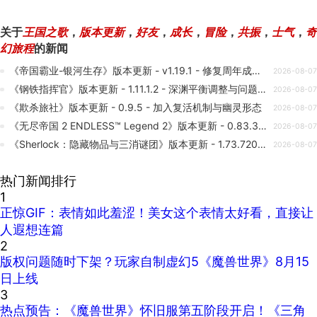
关于
王国之歌
，
版本更新
，
好友
，
成长
，
冒险
，
共振
，
士气
，
奇
幻旅程
的新闻
《帝国霸业-银河生存》版本更新 - v1.19.1 - 修复周年成就及配置错误
2026-08-07
《钢铁指挥官》版本更新 - 1.11.1.2 - 深渊平衡调整与问题修正
2026-08-07
《欺杀旅社》版本更新 - 0.9.5 - 加入复活机制与幽灵形态
2026-08-07
《无尽帝国 2 ENDLESS™ Legend 2》版本更新 - 0.83.318 - 教程难度与单位升级修复
2026-08-07
《Sherlock：隐藏物品与三消谜团》版本更新 - 1.73.7201 - 穿靴子的猫主题活动上线
2026-08-07
热门新闻排行
1
正惊GIF：表情如此羞涩！美女这个表情太好看，直接让
人遐想连篇
2
版权问题随时下架？玩家自制虚幻5《魔兽世界》8月15
日上线
3
热点预告：《魔兽世界》怀旧服第五阶段开启！《三角