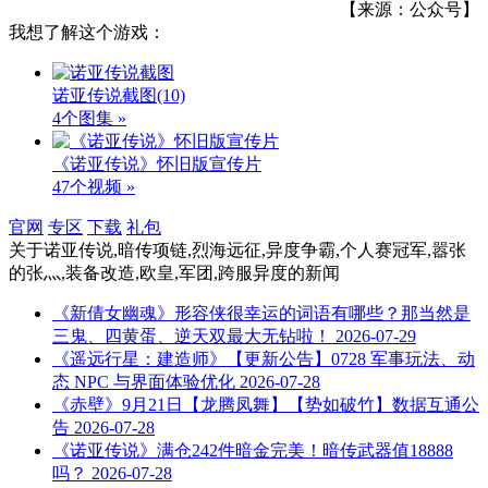
【来源：公众号】
我想了解这个游戏：
诺亚传说截图
(10)
4个图集 »
《诺亚传说》怀旧版宣传片
47个视频 »
官网
专区
下载
礼包
关于
诺亚传说,暗传项链,烈海远征,异度争霸,个人赛冠军,嚣张
的张灬,装备改造,欧皇,军团,跨服异度
的新闻
《新倩女幽魂》形容侠很幸运的词语有哪些？那当然是
三鬼、四黄蛋、逆天双最大无钻啦！
2026-07-29
《遥远行星：建造师》【更新公告】0728 军事玩法、动
态 NPC 与界面体验优化
2026-07-28
《赤壁》9月21日【龙腾凤舞】【势如破竹】数据互通公
告
2026-07-28
《诺亚传说》满仓242件暗金完美！暗传武器值18888
吗？
2026-07-28