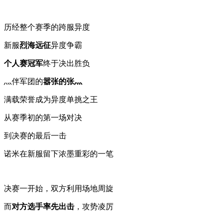
历经整个赛季的跨服异度
新服
烈海远征
异度争霸
个人赛冠军
终于决出胜负
灬伴军团的
嚣张的张灬
满载荣誉成为异度单挑之王
从赛季初的第一场对决
到决赛的最后一击
诺米在新服留下浓墨重彩的一笔
决赛一开始，双方利用场地周旋
而
对方选手率先出击
，攻势凌厉