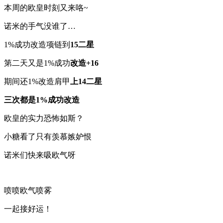
本周的欧皇时刻又来咯~
诺米的手气没谁了…
1%成功改造项链到
15二星
第二天又是1%成功
改造+16
期间还1%改造肩甲
上14二星
三次都是1%成功改造
欧皇的实力恐怖如斯？
小糖看了只有羡慕嫉妒恨
诺米们快来吸欧气呀
喷喷欧气喷雾
一起接好运！