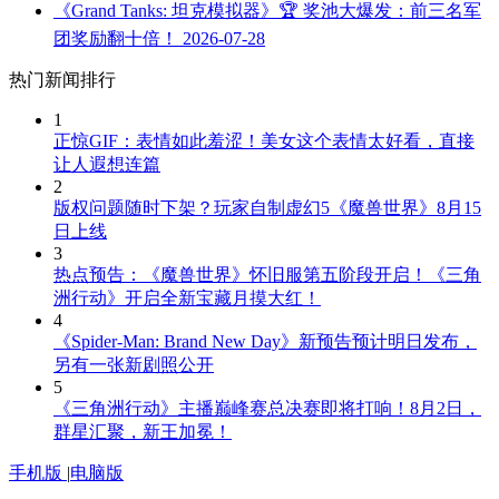
《Grand Tanks: 坦克模拟器》🏆 奖池大爆发：前三名军
团奖励翻十倍！
2026-07-28
热门新闻排行
1
正惊GIF：表情如此羞涩！美女这个表情太好看，直接
让人遐想连篇
2
版权问题随时下架？玩家自制虚幻5《魔兽世界》8月15
日上线
3
热点预告：《魔兽世界》怀旧服第五阶段开启！《三角
洲行动》开启全新宝藏月摸大红！
4
《Spider-Man: Brand New Day》新预告预计明日发布，
另有一张新剧照公开
5
《三角洲行动》主播巅峰赛总决赛即将打响！8月2日，
群星汇聚，新王加冕！
手机版
|
电脑版