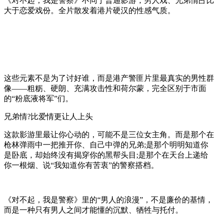
《对不起，我是警察》不同于普通影游，男人戏、兄弟情占比
大于恋爱戏份。全片散发着港片硬汉的性感气质。
这些元素不是为了讨好谁，而是港产警匪片里最真实的男性群
像——粗粝、硬朗、充满攻击性和荷尔蒙，完全区别于市面
的“粉底液将军”们。
兄弟情?比爱情更让人上头
这款影游里最让你心动的，可能不是三位女主角。而是那个在
枪林弹雨中一把推开你、自己中弹的兄弟;是那个明明知道你
是卧底，却始终没有揭穿你的黑帮头目;是那个在天台上递给
你一根烟、说“我知道你有苦衷”的警察搭档。
《对不起，我是警察》里的“男人的浪漫”，不是廉价的基情，
而是一种只有男人之间才能懂的沉默、牺牲与托付。