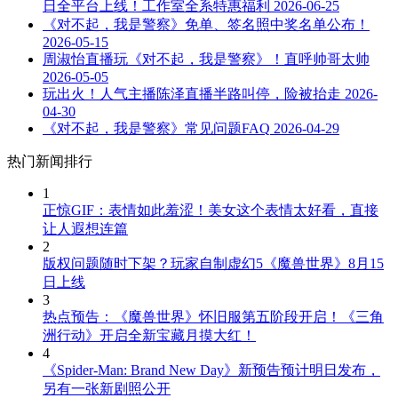
日全平台上线！工作室全系特惠福利
2026-06-25
《对不起，我是警察》免单、签名照中奖名单公布！
2026-05-15
周淑怡直播玩《对不起，我是警察》！直呼帅哥太帅
2026-05-05
玩出火！人气主播陈泽直播半路叫停，险被抬走
2026-
04-30
《对不起，我是警察》常见问题FAQ
2026-04-29
热门新闻排行
1
正惊GIF：表情如此羞涩！美女这个表情太好看，直接
让人遐想连篇
2
版权问题随时下架？玩家自制虚幻5《魔兽世界》8月15
日上线
3
热点预告：《魔兽世界》怀旧服第五阶段开启！《三角
洲行动》开启全新宝藏月摸大红！
4
《Spider-Man: Brand New Day》新预告预计明日发布，
另有一张新剧照公开