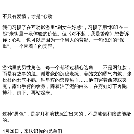
不只有爱情，才是“心动”
我们习惯了在互动影游里“刷女主好感”，习惯了用“和谁在一
起”来衡量一段体验的价值。但《对不起，我是警察》想告诉
你：心动，也可以是因为一个男人的背影、一句低沉的“保
重”、一个带着血的笑容。
游戏里的男性角色，每一个都经过精心选角——不是网红脸，
而是有故事的脸。谢君豪的沉稳老练、姜皓文的霸气内敛、张
松枝的邪气不羁、钟星辉的忠厚热血……他们穿着西装或夹
克，露出手臂的纹身，踩着沾了泥的白袜，在霓虹灯下奔跑、
搏斗、倒下、再站起来。
这种“男色”，是岁月和演技沉淀出来的，不是滤镜和磨皮能给
的。
4月28日，来认识你的兄弟们