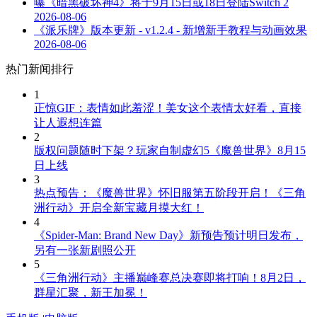
曝《暗黑破坏神4》将于9月15日或18日登陆Switch 2
2026-08-06
《派乐牌》版本更新 - v1.2.4 - 新增新手教程与动画效果
2026-08-06
热门新闻排行
1
正惊GIF：表情如此羞涩！美女这个表情太好看，直接
让人遐想连篇
2
版权问题随时下架？玩家自制虚幻5《魔兽世界》8月15
日上线
3
热点预告：《魔兽世界》怀旧服第五阶段开启！《三角
洲行动》开启全新宝藏月摸大红！
4
《Spider-Man: Brand New Day》新预告预计明日发布，
另有一张新剧照公开
5
《三角洲行动》主播巅峰赛总决赛即将打响！8月2日，
群星汇聚，新王加冕！