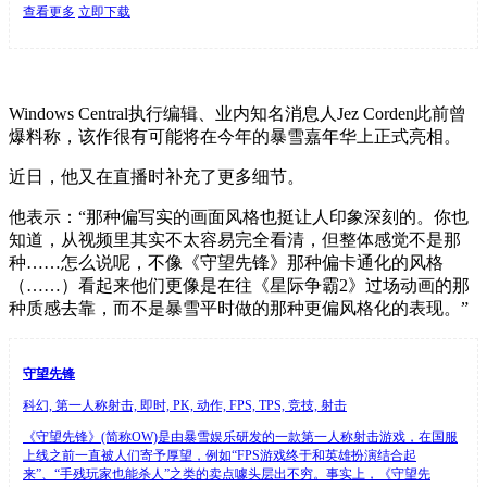
查看更多
立即下载
Windows Central执行编辑、业内知名消息人Jez Corden此前曾
爆料称，该作很有可能将在今年的暴雪嘉年华上正式亮相。
近日，他又在直播时补充了更多细节。
他表示：“那种偏写实的画面风格也挺让人印象深刻的。你也
知道，从视频里其实不太容易完全看清，但整体感觉不是那
种……怎么说呢，不像《守望先锋》那种偏卡通化的风格
（……）看起来他们更像是在往《星际争霸2》过场动画的那
种质感去靠，而不是暴雪平时做的那种更偏风格化的表现。”
守望先锋
科幻, 第一人称射击, 即时, PK, 动作, FPS, TPS, 竞技, 射击
《守望先锋》(简称OW)是由暴雪娱乐研发的一款第一人称射击游戏，在国服
上线之前一直被人们寄予厚望，例如“FPS游戏终于和英雄扮演结合起
来”、“手残玩家也能杀人”之类的卖点噱头层出不穷。事实上，《守望先