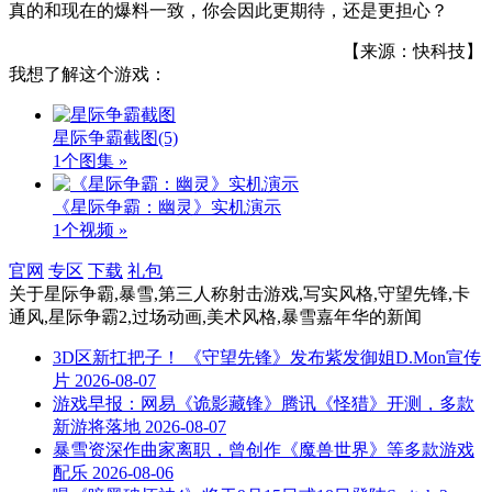
真的和现在的爆料一致，你会因此更期待，还是更担心？
【来源：快科技】
我想了解这个游戏：
星际争霸截图
(5)
1个图集 »
《星际争霸：幽灵》实机演示
1个视频 »
官网
专区
下载
礼包
关于
星际争霸,暴雪,第三人称射击游戏,写实风格,守望先锋,卡
通风,星际争霸2,过场动画,美术风格,暴雪嘉年华
的新闻
3D区新扛把子！ 《守望先锋》发布紫发御姐D.Mon宣传
片
2026-08-07
游戏早报：网易《诡影藏锋》腾讯《怪猎》开测，多款
新游将落地
2026-08-07
暴雪资深作曲家离职，曾创作《魔兽世界》等多款游戏
配乐
2026-08-06