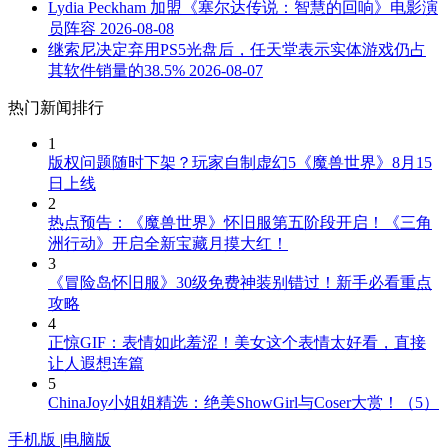
Lydia Peckham 加盟《塞尔达传说：智慧的回响》电影演
员阵容
2026-08-08
继索尼决定弃用PS5光盘后，任天堂表示实体游戏仍占
其软件销量的38.5%
2026-08-07
热门新闻排行
1
版权问题随时下架？玩家自制虚幻5《魔兽世界》8月15
日上线
2
热点预告：《魔兽世界》怀旧服第五阶段开启！《三角
洲行动》开启全新宝藏月摸大红！
3
《冒险岛怀旧服》30级免费神装别错过！新手必看重点
攻略
4
正惊GIF：表情如此羞涩！美女这个表情太好看，直接
让人遐想连篇
5
ChinaJoy小姐姐精选：绝美ShowGirl与Coser大赏！（5）
手机版
|
电脑版