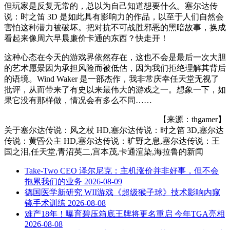
但玩家是反复无常的，总以为自己知道想要什么。塞尔达传
说：时之笛 3D 是如此具有影响力的作品，以至于人们自然会
害怕这种潜力被破坏。把对抗不可战胜邪恶的黑暗故事，换成
看起来像周六早晨廉价卡通的东西？快走开！
这种心态在今天的游戏界依然存在，这也不会是最后一次大胆
的艺术愿景因为承担风险而被低估，因为我们拒绝理解其背后
的语境。Wind Waker 是一部杰作，我非常庆幸任天堂无视了
批评，从而带来了有史以来最伟大的游戏之一。想象一下，如
果它没有那样做，情况会有多么不同……
【来源：thgamer】
关于
塞尔达传说：风之杖 HD,塞尔达传说：时之笛 3D,塞尔达
传说：黄昏公主 HD,塞尔达传说：旷野之息,塞尔达传说：王
国之泪,任天堂,青沼英二,宫本茂,卡通渲染,海拉鲁
的新闻
Take-Two CEO 泽尔尼克：主机涨价并非好事，但不会
拖累我们的业务
2026-08-09
德国医学新研究 WII游戏《超级猴子球》技术影响内窥
镜手术训练
2026-08-08
难产18年！曝育碧压箱底王牌将更名重启 今年TGA亮相
2026-08-08