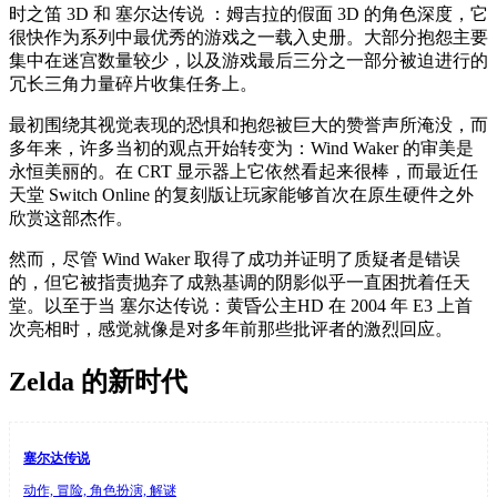
时之笛 3D 和 塞尔达传说 ：姆吉拉的假面 3D 的角色深度，它
很快作为系列中最优秀的游戏之一载入史册。大部分抱怨主要
集中在迷宫数量较少，以及游戏最后三分之一部分被迫进行的
冗长三角力量碎片收集任务上。
最初围绕其视觉表现的恐惧和抱怨被巨大的赞誉声所淹没，而
多年来，许多当初的观点开始转变为：Wind Waker 的审美是
永恒美丽的。在 CRT 显示器上它依然看起来很棒，而最近任
天堂 Switch Online 的复刻版让玩家能够首次在原生硬件之外
欣赏这部杰作。
然而，尽管 Wind Waker 取得了成功并证明了质疑者是错误
的，但它被指责抛弃了成熟基调的阴影似乎一直困扰着任天
堂。以至于当 塞尔达传说：黄昏公主HD 在 2004 年 E3 上首
次亮相时，感觉就像是对多年前那些批评者的激烈回应。
Zelda 的新时代
塞尔达传说
动作, 冒险, 角色扮演, 解谜