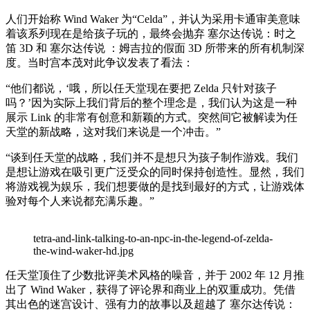
人们开始称 Wind Waker 为“Celda”，并认为采用卡通审美意味
着该系列现在是给孩子玩的，最终会抛弃 塞尔达传说：时之
笛 3D 和 塞尔达传说 ：姆吉拉的假面 3D 所带来的所有机制深
度。当时宫本茂对此争议发表了看法：
“他们都说，‘哦，所以任天堂现在要把 Zelda 只针对孩子
吗？’因为实际上我们背后的整个理念是，我们认为这是一种
展示 Link 的非常有创意和新颖的方式。突然间它被解读为任
天堂的新战略，这对我们来说是一个冲击。”
“谈到任天堂的战略，我们并不是想只为孩子制作游戏。我们
是想让游戏在吸引更广泛受众的同时保持创造性。显然，我们
将游戏视为娱乐，我们想要做的是找到最好的方式，让游戏体
验对每个人来说都充满乐趣。”
tetra-and-link-talking-to-an-npc-in-the-legend-of-zelda-
the-wind-waker-hd.jpg
任天堂顶住了少数批评美术风格的噪音，并于 2002 年 12 月推
出了 Wind Waker，获得了评论界和商业上的双重成功。凭借
其出色的迷宫设计、强有力的故事以及超越了 塞尔达传说：