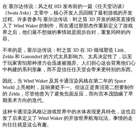
在 塞尔达传说：风之杖 HD 发布前的一篇《任天堂访谈》
（Iwata Asks）文章中，核心开发人员回顾了最初游戏的开发
过程。许多曾参与 塞尔达传说：时之笛 3D 开发的精英直接投
入了 Wind Waker 的制作，而在通过那部杰作重新定义了游戏
界之后，他们最不想做的事情就是固步自封，重复同样的内
容。
不幸的是，塞尔达传说：时之笛 3D 在 3D 领域塑造 Link、
Zelda 和 Ganondorf 的方式太具影响力、太具决定性了，以至
于玩家害怕那种潜力会迅速被抛弃。人们担心这会背离他们心
中构建的系列形象，而不是信任任天堂会带来更特别的东西。
因此，当 Wind Waker 及其卡通渲染风格在第二年的 Space
World 上亮相时，反响褒贬不一。但这正是青沼英二想要制作
的 Zelda，尽管他曾为了避免负面反应，而向宫本茂隐瞒了早
期美术方向的迭代。
这种卡通渲染风格让游戏世界中的水体表现更具特色，这也启
发了后来定义了 Wind Waker 的开放世界航海玩法。事情的走
向往往就是这么有趣。