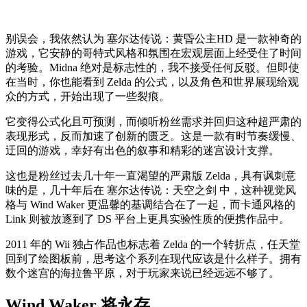
别误会，我依然认为 塞尔达传说：黄昏公主HD 是一款神奇的
游戏，它安静的哥特式风格和氛围在宏观层面上经受住了时间
的考验。Midna 绝对是标志性的，我不接受任何反驳。但即使
在当时，你也能看到 Zelda 的公式，以及角色和世界展现给观
众的方式，开始出现了一些裂痕。
它变得公式化且可预测，而倾听粉丝需求并回归这种超严肃的
表现形式，反而加速了创新的匮乏。这是一款有时节奏缓慢、
迂回的游戏，幸好有出色的叙事和精彩的迷宫设计支撑。
这也是粉丝过去几十年一直渴望的严肃版 Zelda，具有讽刺意
味的是，几十年后在 塞尔达传说：天空之剑 中，这种视觉风
格与 Wind Waker 更温馨的基调结合在了一起，而卡通风格的
Link 则被放逐到了 DS 平台上更具实验性质的便携作品中。
2011 年的 Wii 独占作品也标志着 Zelda 的一个转折点，任天堂
回到了绘图板前，思考这个系列在现代应该是什么样子。拥有
数个迷宫的海拉鲁平原，对于玩家来说已经远远不够了。
Wind Waker 将永存