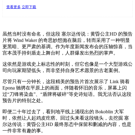
查看更多
立即下载
虽然当时没有命名，但这段 塞尔达传说：黄昏公主HD 的预告
片将 Wind Waker 的奇思妙想抛在脑后，转而采用了一种明显
更黑暗、更严肃的基调。作为年度新闻发布会的压轴惊喜，当
宫本茂手持剑盾走上舞台时，人群爆发出热烈的掌声。
这依然是游戏史上标志性的时刻，但它也像是一个大型游戏公
司向玩家期望低头，而非坚持自身艺术愿景的古老案例。
尽管只有一分钟长，这段精美的预告片首次展示了 Link 骑着
Epona 驰骋在平原上的画面，伴随着怀旧的音乐，屏幕上闪
过“刀锋将染血”、“盾牌将破碎”等史诗短语。我无法否认这段
预告片的特别之处。
即便二十年过去了，看到地平线上涌现出的 Bokoblin 大军
时，依然让人起鸡皮疙瘩。回过头来看这段镜头，去挖掘 塞
尔达传说：黄昏公主HD 最终形态中保留和删减的内容，也是
一件非常有趣的事。