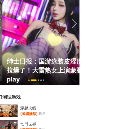
绅士日报：国游泳装皮涩度
巅峰在线150
拉爆了！大雷熟女上演蒙眼
游，如今带着怀
play
来了！
门测试游戏
穿越火线
昨日
七日世界