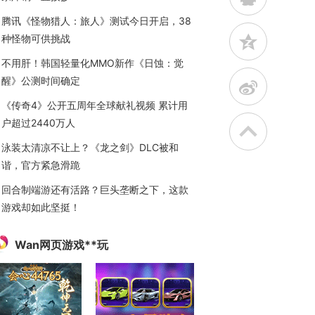
腾讯《怪物猎人：旅人》测试今日开启，38
z
种怪物可供挑战
不用肝！韩国轻量化MMO新作《日蚀：觉
醒》公测时间确定
t
《传奇4》公开五周年全球献礼视频 累计用
户超过2440万人
泳装太清凉不让上？《龙之剑》DLC被和
谐，官方紧急滑跪
回合制端游还有活路？巨头垄断之下，这款
游戏却如此坚挺！
Wan网页游戏**玩