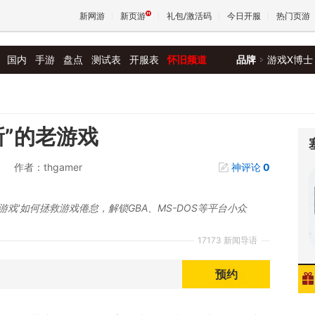
新网游
新页游
礼包/激活码
今日开服
热门页游
国内
手游
盘点
测试表
开服表
怀旧频道
品牌
游戏X博士
魔兽
天堂
新”的老游戏
作者：thgamer
神评论
0
王权与
戏'如何拯救游戏倦怠，解锁GBA、MS-DOS等平台小众
17173 新闻导语
预约