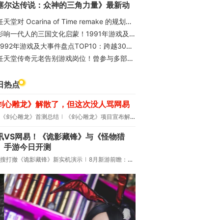
塞尔达传说：众神的三角力量》最新动
天堂对 Ocarina of Time remake 的规划或将塑造《塞尔达传说》的未来
影响一代人的三国文化启蒙！1991年游戏及大事件盘点TOP10
1992年游戏及大事件盘点TOP10：跨越30年的经典IP来了！
任天堂传奇元老告别游戏岗位！曾参与多部《塞尔达传说》
日热点
剑心雕龙》解散了，但这次没人骂网易
《剑心雕龙》首测总结
《剑心雕龙》项目宣布解散
讯VS网易！《诡影藏锋》与《怪物猎
》手游今日开测
搜打撤《诡影藏锋》新实机演示
8月新游前瞻：《诡秘之主》领衔