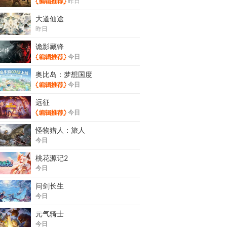
昨日
大道仙途
昨日
诡影藏锋
今日
奥比岛：梦想国度
今日
远征
今日
怪物猎人：旅人
今日
桃花源记2
今日
问剑长生
今日
元气骑士
今日