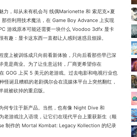
却从未有机会与 线偶Marionette 和 索尼克×夏
利用技术魔法，在 Game Boy Advance 上实现
 游戏原本可能还需要一块什么 Voodoo 3dfx 显卡
很有趣：显卡这东西一直都让人感到迷惑且烦躁。
程度上被训练成只向前看新体验，只向后看那些早已深
毕竟是商业。为了让生意运转，厂商更希望你在
不是在 GOG 上买 5 美元的老游戏。过去电影和电视行业也
er 这种怪诞且糟糕的老剧偶尔会在流媒体平台上突然翻红，
半就被砍掉的重启版。
专注于新产品。当然，也有像 Night Dive 和
，他们正在为老游戏注入语境，让它们在现代平台上重获新生（顺
制作的 Mortal Kombat: Legacy Kollection 的纪录