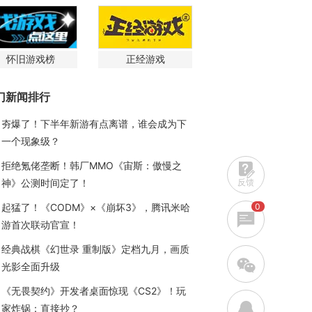
怀旧游戏榜
正经游戏
门新闻排行
夯爆了！下半年新游有点离谱，谁会成为下
一个现象级？
拒绝氪佬垄断！韩厂MMO《宙斯：傲慢之
反馈
神》公测时间定了！
0
起猛了！《CODM》×《崩坏3》，腾讯米哈
游首次联动官宣！
经典战棋《幻世录 重制版》定档九月，画质
w
光影全面升级
《无畏契约》开发者桌面惊现《CS2》！玩
q
家炸锅：直接抄？