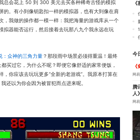
会花上 50 到 300 美元去买各种稀奇古怪的模拟
《
屏的。有小到像钥匙扣一样的模拟器，也有大到像在肩
任
态
次，我做的操作都一模一样：我把海量的游戏库从一个
模拟器能否运行，然后接着去玩那八九个我永远在玩
今
说：众神的三角力量
？那段雨中场景必须得重温！最终
上都买过它，为什么不呢？即便它像舒适的家常便饭，
《
样，你应该去玩玩更多“全新的老游戏”。我原本打算在
网易
人。我还以为你会因为被冒犯而点进来呢。
腾
人
网易