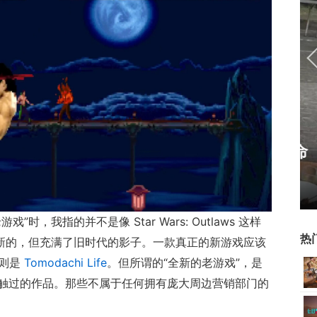
霸赛大区火
一看吓一跳：雷死人不偿命
的囧图集（1170）
时，我指的并不是像 Star Wars: Outlaws 这样
热
是新的，但充满了旧时代的影子。一款真正的新游戏应该
戏则是
Tomodachi Life
。但所谓的“全新的老游戏”，是
触过的作品。那些不属于任何拥有庞大周边营销部门的