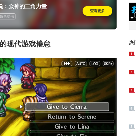
说：众神的三角力量
查看更多
角色扮演
热
你的现代游戏倦怠
1
2
3
4
5