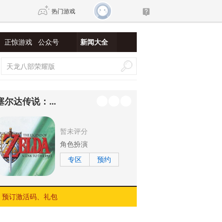
热门游戏
正惊游戏
公众号
新闻大全
DNF
传奇4
剑网3旗舰版
新天龙八部
塞尔达传说：众神的三角力量
自由
诛仙世界
新仙侠5
暂未评分
角色扮演
专区
预约
预订激活码、礼包