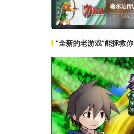
塞尔达传
动作
冒险
“全新的老游戏”能拯救