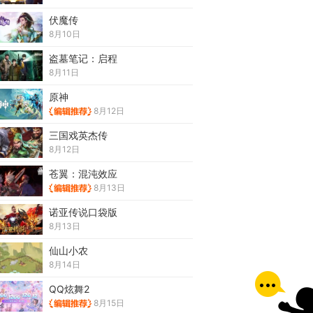
伏魔传
8月10日
盗墓笔记：启程
8月11日
原神
8月12日
三国戏英杰传
8月12日
苍翼：混沌效应
8月13日
诺亚传说口袋版
8月13日
仙山小农
8月14日
QQ炫舞2
8月15日