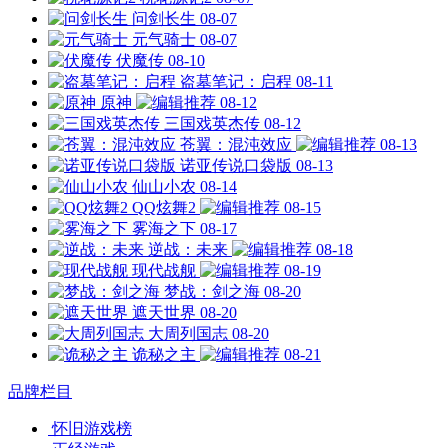
问剑长生
08-07
元气骑士
08-07
伏魔传
08-10
盗墓笔记：启程
08-11
原神
08-12
三国戏英杰传
08-12
苍翼：混沌效应
08-13
诺亚传说口袋版
08-13
仙山小农
08-14
QQ炫舞2
08-15
雾海之下
08-17
逆战：未来
08-18
现代战舰
08-19
梦战：剑之海
08-20
遮天世界
08-20
大周列国志
08-20
诡秘之主
08-21
品牌栏目
怀旧游戏榜