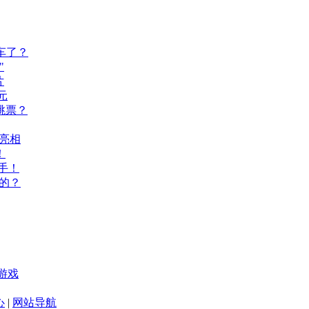
车了？
"
片
元
跳票？
A亮相
！
手！
的？
游戏
心
|
网站导航