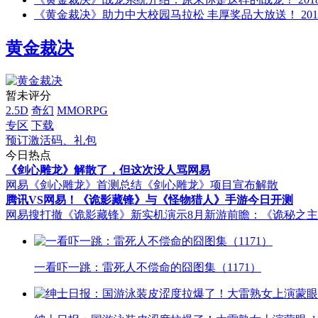
《黄金裁决》助力中大校园马拉松 丰厚奖品大放送！
201
黄金裁决
暂未评分
2.5D
奇幻
MMORPG
专区
下载
预订激活码、礼包
今日热点
《剑心雕龙》解散了，但这次没人骂网易
网易《剑心雕龙》首测总结
《剑心雕龙》项目宣布解散
腾讯VS网易！《诡影藏锋》与《怪物猎人》手游今日开测
网易搜打撤《诡影藏锋》新实机演示
8月新游前瞻：《诡秘之
一看吓一跳：雷死人不偿命的囧图集（1171）