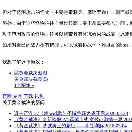
但对于范围攻击的怪物（主要是帝释天、摩呼罗迦），侧面或
另外，由于这些怪物往往血量比较高，要击杀需要很长时间，
攻击范围攻击的怪物，还可以携带具有冰冻效果的战宠（冰霜
如果对自己的战力很有把握，可以试着挑战一下难度高的bos
我想了解这个游戏：
黄金裁决截图
(5)
1个图集 »
官网
专区
下载
礼包
关于
黄金裁决
的新闻
谁主沉浮 37《裁决战歌》圣域争霸之战开启
2020-08-28
《黄金裁决》全新跨服5V5震撼上线 竞技pk激情一夏
201
《黄金裁决》沙城勇士的象征——斗笠详解
2018-05-04
《黄金裁决》战宠系统介绍：原来你是这样的战宠！
201