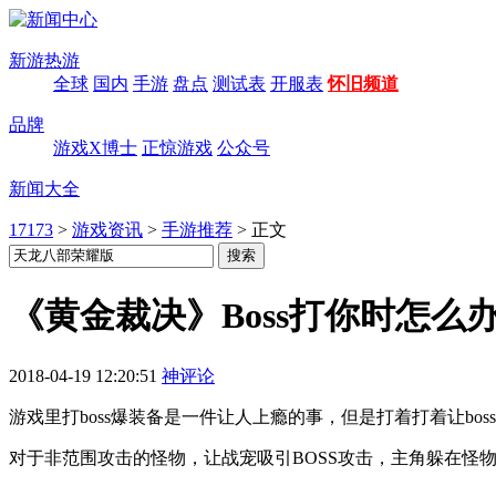
新游热游
全球
国内
手游
盘点
测试表
开服表
怀旧频道
品牌
游戏X博士
正惊游戏
公众号
新闻大全
17173
>
游戏资讯
>
手游推荐
>
正文
《黄金裁决》Boss打你时怎么
2018-04-19 12:20:51
神评论
游戏里打boss爆装备是一件让人上瘾的事，但是打着打着让bos
对于非范围攻击的怪物，让战宠吸引BOSS攻击，主角躲在怪