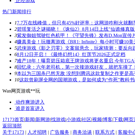
正经游戏
热门新闻排行
1
7.7万在线峰值，但只有45%好评率：这网游咋刚火就翻
2
碧瑶复活之谜揭晓！《诛仙2》8月14日上线"仙诡修真版
3
紫发御姐驾驶红色机甲！《守望先锋》发布D.Mon宣传
4
赚真美金！玩撤离游戏《BR1: Infinite》每小时可赚10美
5
武侠游戏《影之刃零》文案留悬念，玩家猜测：要反向
6
8月12日开启！《最终幻想14》红莲节2026正式定档
7
难产18年！曝育碧压箱底王牌游戏将更名重启 今年TG
8
回忆录：六年老司机，第一次接游戏好友，就把车撞了
9
本以为三国杀已然无敌 没想到腾讯这款复制之作更是高
10
这款曾刷屏全网的国潮游戏，是如何成为“作死”教科书
Wan网页游戏**玩
动作爽游
进入
谁是首富
进入
17173首页
|
新闻
|
新网游
|
找游戏
|
小游戏
|
社区
|
视频
|
博客
|
下载
|
网页
返回顶部
关于17173
|
人才招聘
|
广告服务
|
商务洽谈
|
联系方式
|
客服中