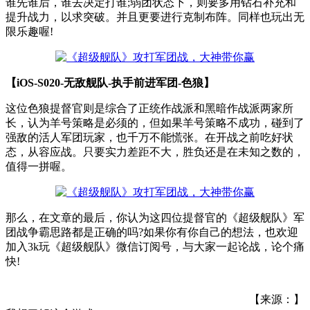
谁先谁后，谁去决定打谁;弱团状态下，则要多用钻石补充和
提升战力，以求突破。并且更要进行克制布阵。同样也玩出无
限乐趣喔!
【iOS-S020-无敌舰队-执手前进军团-色狼】
这位色狼提督官则是综合了正统作战派和黑暗作战派两家所
长，认为羊号策略是必须的，但如果羊号策略不成功，碰到了
强敌的活人军团玩家，也千万不能慌张。在开战之前吃好状
态，从容应战。只要实力差距不大，胜负还是在未知之数的，
值得一拼喔。
那么，在文章的最后，你认为这四位提督官的《超级舰队》军
团战争霸思路都是正确的吗?如果你有你自己的想法，也欢迎
加入3k玩《超级舰队》微信订阅号，与大家一起论战，论个痛
快!
【来源：】