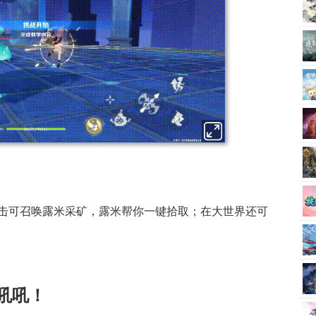
击可召唤露米采矿，露米帮你一键拾取；在大世界还可
吼吼！