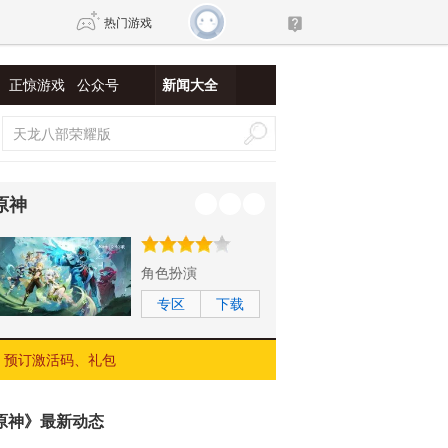
热门游戏
正惊游戏
公众号
新闻大全
DNF
传奇4
剑网3旗舰版
新天龙八部
原神
自由
诛仙世界
新仙侠5
角色扮演
专区
下载
预订激活码、礼包
原神》最新动态