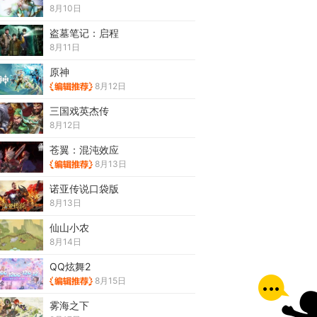
8月10日
盗墓笔记：启程
8月11日
原神
8月12日
三国戏英杰传
8月12日
苍翼：混沌效应
8月13日
诺亚传说口袋版
8月13日
仙山小农
8月14日
QQ炫舞2
8月15日
雾海之下