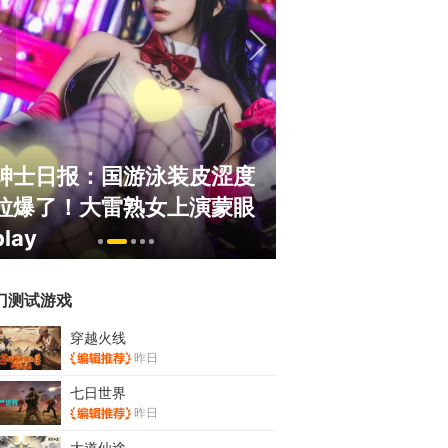
绅士日报：国游泳装皮涩度
巅峰在线150
拉爆了！大雷熟女上演蒙眼
游，如今带着怀
play
来了！
门测试游戏
穿越火线
昨日
七日世界
昨日
大道仙途