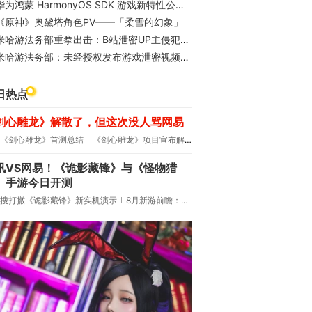
为鸿蒙 HarmonyOS SDK 游戏新特性公开，含 AI 超分、控显分离、硬件光追等
《原神》奥黛塔角色PV——「柔雪的幻象」
米哈游法务部重拳出击：B站泄密UP主侵犯著作权罪成立
米哈游法务部：未经授权发布游戏泄密视频，两名泄密人员被判刑
日热点
剑心雕龙》解散了，但这次没人骂网易
《剑心雕龙》首测总结
《剑心雕龙》项目宣布解散
讯VS网易！《诡影藏锋》与《怪物猎
》手游今日开测
搜打撤《诡影藏锋》新实机演示
8月新游前瞻：《诡秘之主》领衔