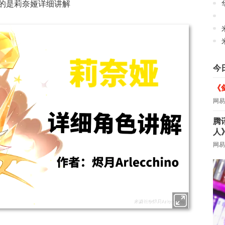
带来的是莉奈娅详细讲解
华
今
《
网易
腾
人
网易