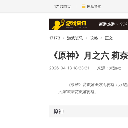
17173首页
网站导航
新游热游
全球
17173
游戏资讯
攻略
正文
>
>
>
《原神》月之六 莉
2026-04-18 18:23:21
来源：米游社
《原神》莉奈娅全方面攻略：月结
大家带来莉奈娅攻略。
原神
4.5版本「铓锋锦间裁」