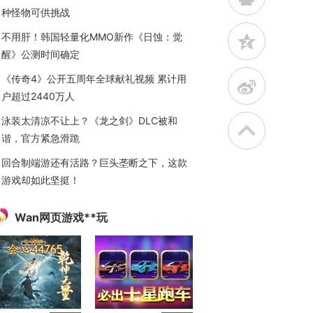
种怪物可供挑战
不用肝！韩国轻量化MMO新作《日蚀：觉
z
醒》公测时间确定
《传奇4》公开五周年全球献礼视频 累计用
t
户超过2440万人
泳装太清凉不让上？《龙之剑》DLC被和
谐，官方紧急滑跪
回合制端游还有活路？巨头垄断之下，这款
游戏却如此坚挺！
Wan网页游戏**玩