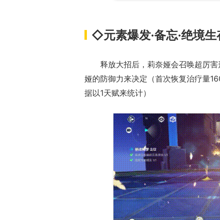
◇元素爆发·备忘·绝境生
释放大招后，莉奈娅会召唤超厉害
娅的防御力来决定（首次恢复治疗量160
据以1天赋来统计）