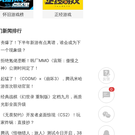
怀旧游戏榜
正经游戏
门新闻排行
夯爆了！下半年新游有点离谱，谁会成为下
一个现象级？
拒绝氪佬垄断！韩厂MMO《宙斯：傲慢之
神》公测时间定了！
起猛了！《CODM》×《崩坏3》，腾讯米哈
反馈
游首次联动官宣！
0
经典战棋《幻世录 重制版》定档九月，画质
光影全面升级
w
《无畏契约》开发者桌面惊现《CS2》！玩
家炸锅：直接抄？
q
腾讯《怪物猎人：旅人》测试今日开启，38