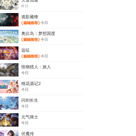
昨日
诡影藏锋
今日
奥比岛：梦想国度
今日
远征
今日
怪物猎人：旅人
今日
桃花源记2
今日
问剑长生
今日
元气骑士
今日
伏魔传