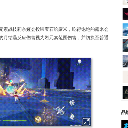
元素战技莉奈娅会投喂宝石给露米，吃得饱饱的露米会
的月结晶反应伤害视为岩元素范围伤害，并切换至普通
品