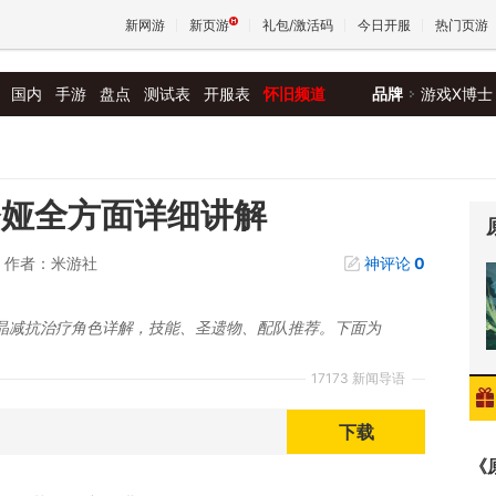
新网游
新页游
礼包/激活码
今日开服
热门页游
国内
手游
盘点
测试表
开服表
怀旧频道
品牌
游戏X博士
魔兽
天堂
奈娅全方面详细讲解
作者：米游社
神评论
0
王权与
晶减抗治疗角色详解，技能、圣遗物、配队推荐。下面为
17173 新闻导语
下载
《