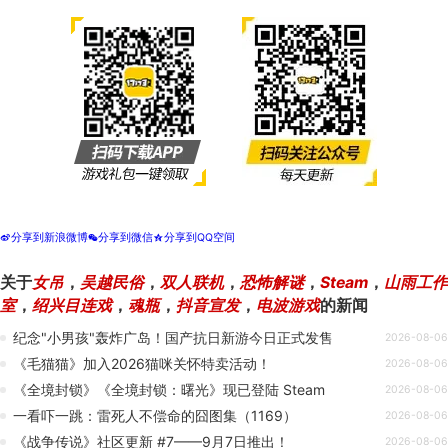
分享到新浪微博
分享到微信
分享到QQ空间
t
w
z
关于
女吊
，
吴越民俗
，
双人联机
，
恐怖解谜
，
Steam
，
山雨工作
室
，
绍兴目连戏
，
魂瓶
，
抖音宣发
，
电波游戏
的新闻
纪念"小男孩"轰炸广岛！国产抗日新游今日正式发售
2026-08-06
《毛猫猫》加入2026猫咪关怀特卖活动！
2026-08-06
《全境封锁》《全境封锁：曙光》现已登陆 Steam
2026-08-06
一看吓一跳：雷死人不偿命的囧图集（1169）
2026-08-06
《战争传说》社区更新 #7——9月7日推出！
2026-08-06