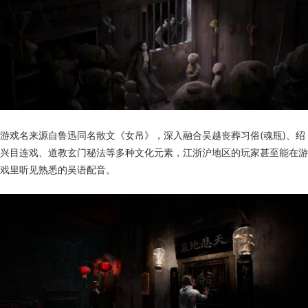
游戏名来源自鲁迅同名散文《女吊》，深入融合吴越丧葬习俗(魂瓶)、绍
兴目连戏、道教玄门秘法等多种文化元素，江浙沪地区的玩家甚至能在游
戏里听见熟悉的吴语配音。