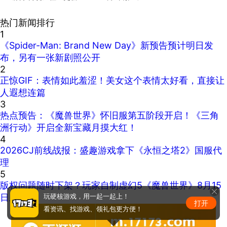
热门新闻排行
1
《Spider-Man: Brand New Day》新预告预计明日发
布，另有一张新剧照公开
2
正惊GIF：表情如此羞涩！美女这个表情太好看，直接让
人遐想连篇
3
热点预告：《魔兽世界》怀旧服第五阶段开启！《三角
洲行动》开启全新宝藏月摸大红！
4
2026CJ前线战报：盛趣游戏拿下《永恒之塔2》国服代
理
5
版权问题随时下架？玩家自制虚幻5《魔兽世界》8月15
日上线
玩硬核游戏，用一起一起上！
打开
看资讯、找游戏、领礼包更方便！