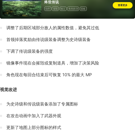
终世传说
查看更多
动作
冒险
独立
角色扮演
策略
调整了后期区域部分敌人的属性数值，避免其过低
首领掉落奖励由传说级装备调整为史诗级装备
下调了传说级装备的强度
镜像事件现在会摧毁或复制道具，增加了决策风险
角色现在每回合结束后可恢复 10% 的最大 MP
视觉改进
为史诗级和传说级装备添加了专属图标
在攻击动画中加入了武器外观
更新了地图上部分图标的样式