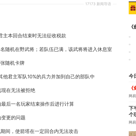
17173 新闻导语
《
君主本回合结束时无法征收税款
1名随机在野武将；若队伍已满，该武将将进入休息室
1张随机卡牌
今
其他君主军队10%的兵力并加到自己的部队中
《
战现在无法被拒绝
网易
内最后一名玩家结束操作后进行计算
下
个
动变更的问题
网易
战期间，使箭塔在一定回合内无法攻击