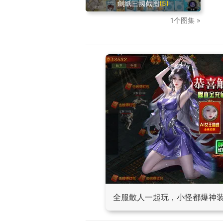
劍紙三國截图
(5)
1个图集 »
全服散人一起玩，小怪都爆神