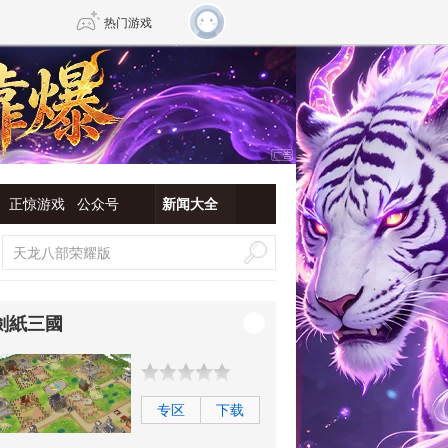
热门游戏
DNF
传奇4
剑网3旗舰版
新天龙八部
正惊游戏
公众号
新闻大全
自由
诛仙世界
新仙侠5
劍紙三國
专区
下载