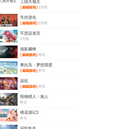
三国大领主
2天前
失控进化
2天前
不思议迷宫
2天前
诡影藏锋
昨日
奥比岛：梦想国度
昨日
远征
昨日
怪物猎人：旅人
昨日
桃花源记2
昨日
问剑长生