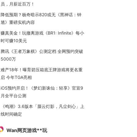
员，月薪近百万！
降低预期？杨奇暗示820或无《黑神话：钟
馗》重磅实机内容
赚真美金！玩撤离游戏《BR1: Infinite》每小
时可赚10美元
腾讯《王者万象棋》公测定档 全网预约突破
5000万
难产18年！曝育碧压箱底王牌游戏将更名重
启 今年TGA亮相
iOS预约开启！《梦幻新诛仙：轻享》官宣9
月全平台公测
《鸣潮》3.6版本「蜃云灯影，凡尘剑心」上
线时间确定
Wan网页游戏**玩