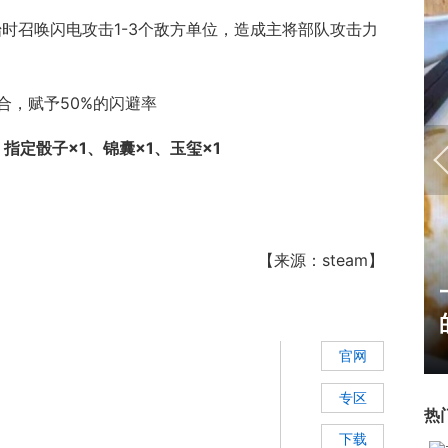
时召唤闪电攻击1-3个敌方单位，造成主将部队攻击力
合，赋予50%的闪避率
：
指定骰子×1、锦囊×1、玉玺×1
【来源：steam】
霸赛大区火
一看吓一跳：雷死人不偿命
的囧图集（1171）
官网
专区
热
下载