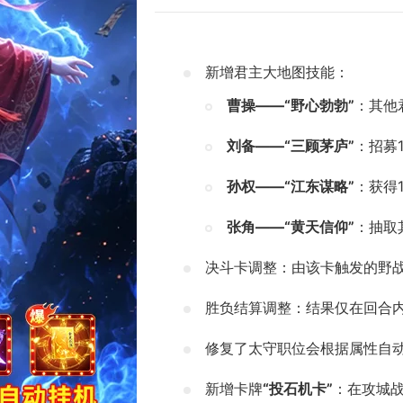
新增君主大地图技能：
曹操——“野心勃勃”
：其他
刘备——“三顾茅庐”
：招募
孙权——“江东谋略”
：获得
张角——“黄天信仰”
：抽取
决斗卡调整：由该卡触发的野
胜负结算调整：结果仅在回合
修复了太守职位会根据属性自
新增卡牌
“投石机卡”
：在攻城