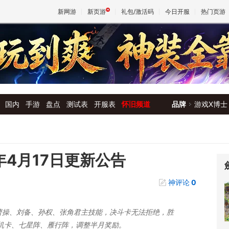
新网游
新页游
礼包/激活码
今日开服
热门页游
魔兽
天堂
国内
手游
盘点
测试表
开服表
怀旧频道
品牌
游戏X博士
王权与
年4月17日更新公告
神评论
0
增曹操、刘备、孙权、张角君主技能，决斗卡无法拒绝，胜
机卡、七星阵、雁行阵，调整半月奖励。