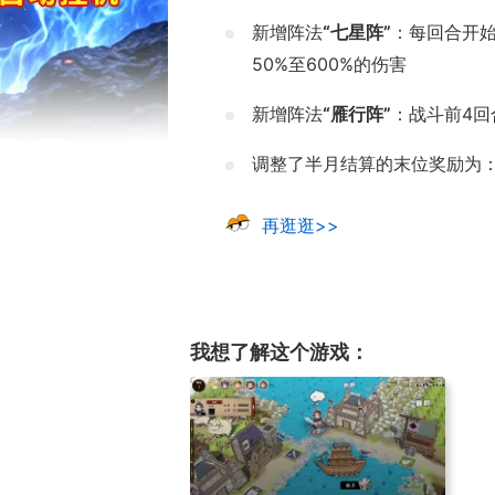
新增阵法
“七星阵”
：每回合开始
50%至600%的伤害
新增阵法
“雁行阵”
：战斗前4回
调整了半月结算的末位奖励为
再逛逛>>
17周年庆典 争
我想了解这个游戏：
爆开启