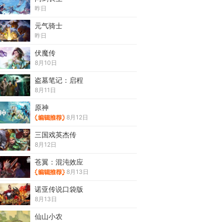
昨日
元气骑士
昨日
伏魔传
8月10日
盗墓笔记：启程
8月11日
原神
8月12日
三国戏英杰传
8月12日
苍翼：混沌效应
8月13日
诺亚传说口袋版
8月13日
仙山小农