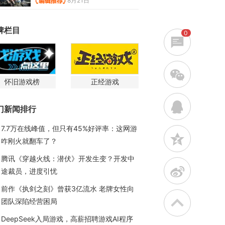
8月21日
牌栏目
0
w
怀旧游戏榜
正经游戏
q
门新闻排行
7.7万在线峰值，但只有45%好评率：这网游
z
咋刚火就翻车了？
腾讯《穿越火线：潜伏》开发生变？开发中
t
途裁员，进度引忧
前作《执剑之刻》曾获3亿流水 老牌女性向
团队深陷经营困局
DeepSeek入局游戏，高薪招聘游戏AI程序