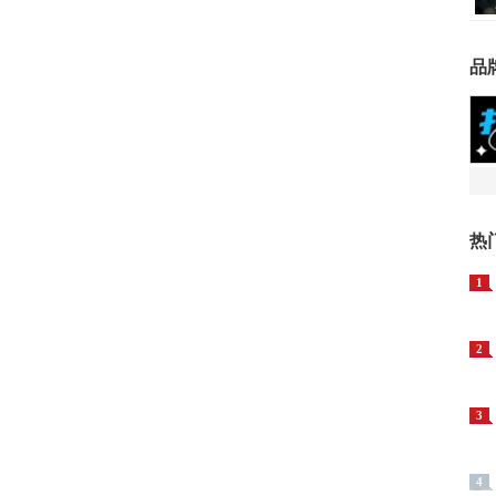
品
热
1
2
3
4