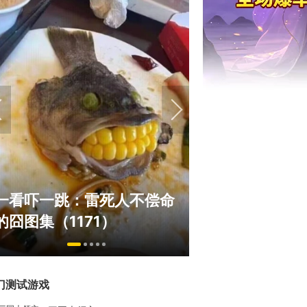
绅士日报：国游泳装皮涩度
巅峰在线150
拉爆了！大雷熟女上演蒙眼
游，如今带着怀
play
来了！
门测试游戏