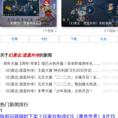
幻唐志：逍遥外传截图
(6)
《幻唐志：逍遥外传》实机视频
1个图集 »
2个视频 »
官网
专区
下载
礼包
关于
幻唐志:逍遥外传
的新闻
周年大服【周年·华章】现已火热开服！登录即领周年礼，福利加码，助力少侠轻松百级！
2026-06-26
《幻唐志:逍遥外传》主题大服“神兵利器”3月20日开启，全新内容首次曝光！
2026-03-09
《幻唐志:逍遥外传》元旦大服『二〇二六』火爆开启！全新神兽龙马登场！
2025-12-27
《幻唐志:逍遥外传》元旦大服『二〇二六』预创建火热进行中！超多专属好礼等你来领！
2025-12-23
《幻唐志:逍遥外传》冬季大服『少年英雄』火热开启！
2025-11-22
热门新闻排行
1
版权问题随时下架？玩家自制虚幻5《魔兽世界》8月15