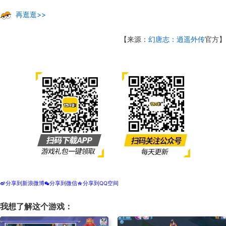
再逛逛>>
【来源：
幻唐志：逍遥外传
官方】
分享到新浪微博
分享到微信
分享到QQ空间
t
w
z
我想了解这个游戏：