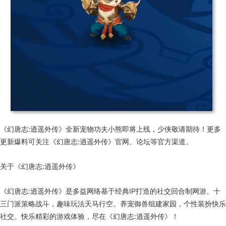
《幻唐志:逍遥外传》全新宠物功夫小熊即将上线，少侠敬请期待！更多
更新爆料可关注《幻唐志:逍遥外传》官网、论坛等官方渠道。
关于《幻唐志:逍遥外传》
《幻唐志:逍遥外传》是多益网络基于经典IP打造的社交回合制网游。十
三门派策略战斗，趣味玩法天马行空。养宠御兽组建家园，个性装扮快乐
社交。快乐精彩的游戏体验，尽在《幻唐志:逍遥外传》！