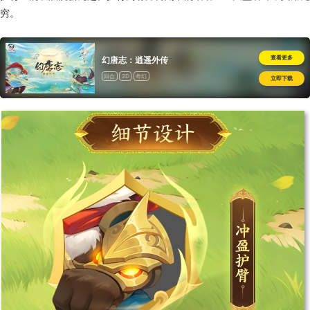
穷。
查看更多
幻唐志：逍遥外传
回合
2D
奇幻
立即下载