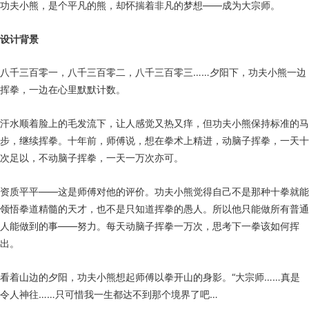
功夫小熊，是个平凡的熊，却怀揣着非凡的梦想——成为大宗师。
设计背景
八千三百零一，八千三百零二，八千三百零三……夕阳下，功夫小熊一边
挥拳，一边在心里默默计数。
汗水顺着脸上的毛发流下，让人感觉又热又痒，但功夫小熊保持标准的马
步，继续挥拳。十年前，师傅说，想在拳术上精进，动脑子挥拳，一天十
次足以，不动脑子挥拳，一天一万次亦可。
资质平平――这是师傅对他的评价。功夫小熊觉得自己不是那种十拳就能
领悟拳道精髓的天才，也不是只知道挥拳的愚人。所以他只能做所有普通
人能做到的事——努力。每天动脑子挥拳一万次，思考下一拳该如何挥
出。
看着山边的夕阳，功夫小熊想起师傅以拳开山的身影。“大宗师……真是
令人神往……只可惜我一生都达不到那个境界了吧…