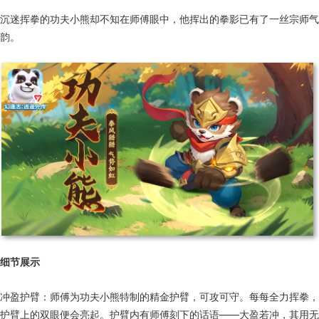
沉迷挥拳的功夫小熊却不知在师傅眼中，他挥出的拳影已有了一丝宗师气
韵。
细节展示
冲盈护臂：师傅为功夫小熊特制的精金护臂，可攻可守。每每全力挥拳，
护臂上的双眼便会亮起。护臂内有师傅刻下的话语——大盈若冲，其用无