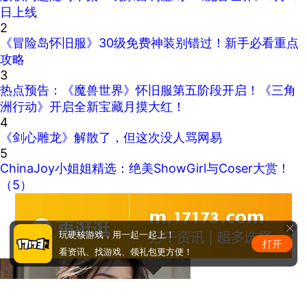
日上线
2
《冒险岛怀旧服》30级免费神装别错过！新手必看重点
攻略
3
热点预告：《魔兽世界》怀旧服第五阶段开启！《三角
洲行动》开启全新宝藏月摸大红！
4
《剑心雕龙》解散了，但这次没人骂网易
5
ChinaJoy小姐姐精选：绝美ShowGirl与Coser大赏！
（5）
玩硬核游戏，用一起一起上！
打开
看资讯、找游戏、领礼包更方便！