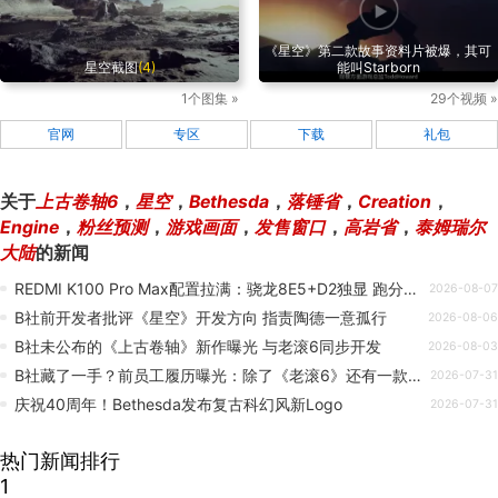
《星空》第二款故事资料片被爆，其可
星空截图
(4)
能叫Starborn
1个图集 »
29个视频 »
官网
专区
下载
礼包
关于
上古卷轴6
，
星空
，
Bethesda
，
落锤省
，
Creation
，
Engine
，
粉丝预测
，
游戏画面
，
发售窗口
，
高岩省
，
泰姆瑞尔
大陆
的新闻
REDMI K100 Pro Max配置拉满：骁龙8E5+D2独显 跑分突破455万
2026-08-07
B社前开发者批评《星空》开发方向 指责陶德一意孤行
2026-08-06
B社未公布的《上古卷轴》新作曝光 与老滚6同步开发
2026-08-03
B社藏了一手？前员工履历曝光：除了《老滚6》还有一款《上古卷轴》新作
2026-07-31
庆祝40周年！Bethesda发布复古科幻风新Logo
2026-07-31
热门新闻排行
1