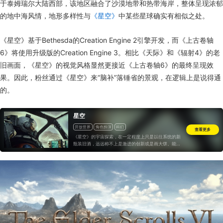
于泰姆瑞尔大陆西部，该地区融合了沙漠地带和热带海岸，整体呈现浓郁
的地中海风情，地形多样性与
《星空》
中某些星球确实有相似之处。
《星空》基于Bethesda的Creation Engine 2引擎开发，而《上古卷轴
6》将使用升级版的Creation Engine 3。相比《天际》和《辐射4》的老
旧画面，《星空》的视觉风格显然更接近《上古卷轴6》的最终呈现效
果。因此，粉丝通过《星空》来“脑补”落锤省的景观，在逻辑上是说得通
的。
星空
开放世界
角色扮演
科幻
查看更多
《星空》的宇宙探索，在一定程度上只是以往系统的新
瓶装旧酒，远远称不上是激进的创新或是画大饼。能够
做到目前的程度，我们认为是水到渠成。