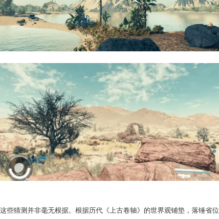
这些猜测并非毫无根据。根据历代《上古卷轴》的世界观铺垫，落锤省位