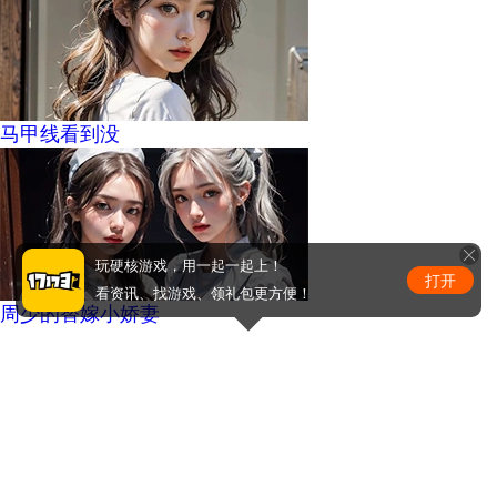
马甲线看到没
玩硬核游戏，用一起一起上！
打开
看资讯、找游戏、领礼包更方便！
周少的替嫁小娇妻
0
条评论
评论赢取激活码/周边等奖励！加群了解详情224611913
发布