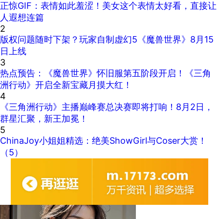
正惊GIF：表情如此羞涩！美女这个表情太好看，直接让
人遐想连篇
2
版权问题随时下架？玩家自制虚幻5《魔兽世界》8月15
日上线
3
热点预告：《魔兽世界》怀旧服第五阶段开启！《三角
洲行动》开启全新宝藏月摸大红！
4
《三角洲行动》主播巅峰赛总决赛即将打响！8月2日，
群星汇聚，新王加冕！
5
ChinaJoy小姐姐精选：绝美ShowGirl与Coser大赏！
（5）