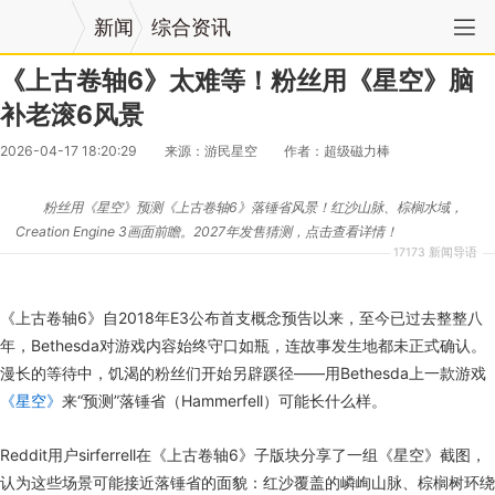
新闻
综合资讯
《上古卷轴6》太难等！粉丝用《星空》脑
补老滚6风景
2026-04-17 18:20:29
来源：游民星空
作者：超级磁力棒
粉丝用《星空》预测《上古卷轴6》落锤省风景！红沙山脉、棕榈水域，
Creation Engine 3画面前瞻。2027年发售猜测，点击查看详情！
17173 新闻导语
《上古卷轴6》自2018年E3公布首支概念预告以来，至今已过去整整八
年，Bethesda对游戏内容始终守口如瓶，连故事发生地都未正式确认。
漫长的等待中，饥渴的粉丝们开始另辟蹊径——用Bethesda上一款游戏
《星空》
来“预测”落锤省（Hammerfell）可能长什么样。
Reddit用户sirferrell在《上古卷轴6》子版块分享了一组《星空》截图，
认为这些场景可能接近落锤省的面貌：红沙覆盖的嶙峋山脉、棕榈树环绕