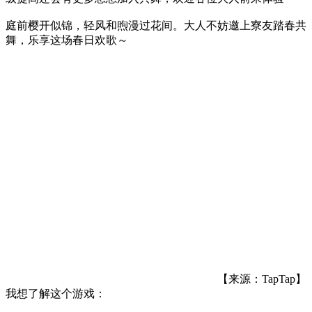
庭前樱开似锦，轻风和煦漫过花间。大人不妨邀上寮友踏春共
舞，乐享这场春日欢歌～
【来源：TapTap】
我想了解这个游戏：