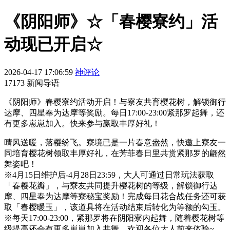
《阴阳师》☆「春樱寮约」活
动现已开启☆
2026-04-17 17:06:59
神评论
17173 新闻导语
《阴阳师》春樱寮约活动开启！与寮友共育樱花树，解锁御行
达摩、四星奉为达摩等奖励。每日17:00-23:00紧那罗起舞，还
有更多崽崽加入。快来参与赢取丰厚好礼！
晴风送暖，落樱纷飞。寮境已是一片春意盎然，快邀上寮友一
同培育樱花树领取丰厚好礼，在芳菲春日里共赏紧那罗的翩然
舞姿吧！
※4月15日维护后-4月28日23:59，大人可通过日常玩法获取
「春樱花瓣」，与寮友共同提升樱花树的等级，解锁御行达
摩、四星奉为达摩等寮秘宝奖励！完成每日花合战任务还可获
取「春樱暖玉」，该道具将在活动结束后转化为等额的勾玉。
※每天17:00-23:00，紧那罗将在阴阳寮内起舞，随着樱花树等
级提高还会有更多崽崽加入共舞，欢迎各位大人前来体验~