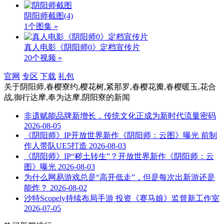
阴阳师截图
(4)
1个图集 »
真人电影《阴阳师0》定档宣传片
20个视频 »
官网
专区
下载
礼包
关于
阴阳师,春樱寮约,樱花树,紧那罗,春樱花瓣,春樱暖玉,花合
战,御行达摩,奉为达摩,阴阳寮
的新闻
非遗赋能品牌新增长，传统文化正成为新时代流量密码
2026-08-05
《阴阳师》IP开放世界新作《阴阳师：云图》曝光 前制
作人带队UE5打造
2026-08-03
《阴阳师》IP“秽土转生”？开放世界新作《阴阳师：云
图》曝光
2026-08-03
为什么网易游戏总是“高开低走”，但是每次出新游还是
能炸？
2026-08-02
沙特Scopely持续布局手游 投资《赛马娘》监督新工作室
2026-07-05