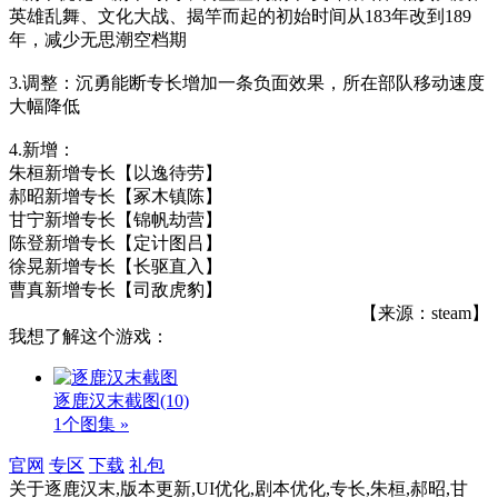
英雄乱舞、文化大战、揭竿而起的初始时间从183年改到189
年，减少无思潮空档期
3.调整：沉勇能断专长增加一条负面效果，所在部队移动速度
大幅降低
4.新增：
朱桓新增专长【以逸待劳】
郝昭新增专长【冢木镇陈】
甘宁新增专长【锦帆劫营】
陈登新增专长【定计图吕】
徐晃新增专长【长驱直入】
曹真新增专长【司敌虎豹】
【来源：steam】
我想了解这个游戏：
逐鹿汉末截图
(10)
1个图集 »
官网
专区
下载
礼包
关于
逐鹿汉末,版本更新,UI优化,剧本优化,专长,朱桓,郝昭,甘