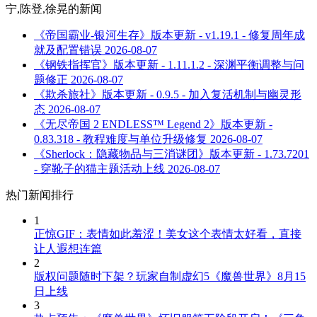
宁,陈登,徐晃
的新闻
《帝国霸业-银河生存》版本更新 - v1.19.1 - 修复周年成
就及配置错误
2026-08-07
《钢铁指挥官》版本更新 - 1.11.1.2 - 深渊平衡调整与问
题修正
2026-08-07
《欺杀旅社》版本更新 - 0.9.5 - 加入复活机制与幽灵形
态
2026-08-07
《无尽帝国 2 ENDLESS™ Legend 2》版本更新 -
0.83.318 - 教程难度与单位升级修复
2026-08-07
《Sherlock：隐藏物品与三消谜团》版本更新 - 1.73.7201
- 穿靴子的猫主题活动上线
2026-08-07
热门新闻排行
1
正惊GIF：表情如此羞涩！美女这个表情太好看，直接
让人遐想连篇
2
版权问题随时下架？玩家自制虚幻5《魔兽世界》8月15
日上线
3