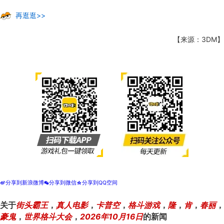
再逛逛>>
【来源：3DM】
分享到新浪微博
分享到微信
分享到QQ空间
t
w
z
关于
街头霸王
，
真人电影
，
卡普空
，
格斗游戏
，
隆
，
肯
，
春丽
，
豪鬼
，
世界格斗大会
，
2026年10月16日
的新闻