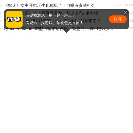
《痴迷》女主开始玩生化危机了！自曝有参演机会
2026-08-08
《塞尔达传说》真人版再添美女！曾出演冯小刚电影
2026-08-08
玩硬核游戏，用一起一起上！
打开
7.7万峰值，但45%好评率：这网游咋刚火就翻车了？
2026-08-08
看资讯、找游戏、领礼包更方便！
Lydia Peckham 加盟《塞尔达传说：智慧的回响》电影演员阵容
2026-08-08
《着迷》女星 Inde Navarrette 想要为 生化危机4：重制版 角色配音
2026-08-08
热门新闻排行
1
正惊GIF：表情如此羞涩！美女这个表情太好看，直接让
人遐想连篇
2
版权问题随时下架？玩家自制虚幻5《魔兽世界》8月15
日上线
3
热点预告：《魔兽世界》怀旧服第五阶段开启！《三角
洲行动》开启全新宝藏月摸大红！
4
《三角洲行动》主播巅峰赛总决赛即将打响！8月2日，