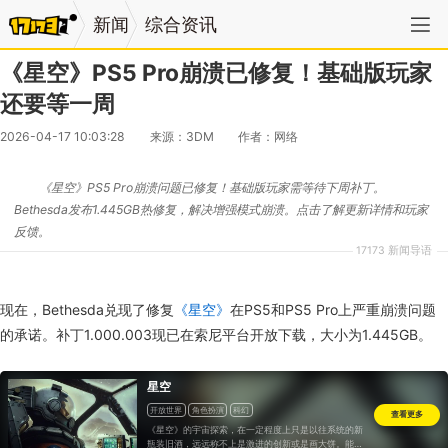
新闻
综合资讯
《星空》PS5 Pro崩溃已修复！基础版玩家
还要等一周
2026-04-17 10:03:28
来源：3DM
作者：网络
《星空》PS5 Pro崩溃问题已修复！基础版玩家需等待下周补丁。
Bethesda发布1.445GB热修复，解决增强模式崩溃。点击了解更新详情和玩家
反馈。
17173 新闻导语
现在，Bethesda兑现了修复
《星空》
在PS5和PS5 Pro上严重崩溃问题
的承诺。补丁1.000.003现已在索尼平台开放下载，大小为1.445GB。
星空
开放世界
角色扮演
科幻
查看更多
《星空》的宇宙探索，在一定程度上只是以往系统的新
瓶装旧酒，远远称不上是激进的创新或是画大饼。能够