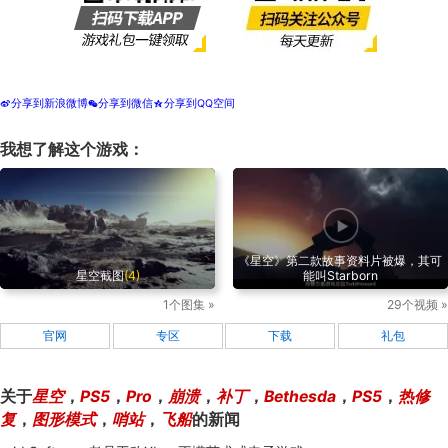
分享到新浪微博
分享到微信
分享到QQ空间
t
w
z
我想了解这个游戏：
《星空》第二款故事资料片被爆，其可
星空截图
(4)
能叫Starborn
1个图集 »
29个视频 »
官网
专区
下载
礼包
关于
星空
，
PS5
，
Pro
，
崩溃
，
补丁
，
Bethesda
，
PS5
，
热修
复
，
图形模式
，
哨站
，
飞船
的新闻