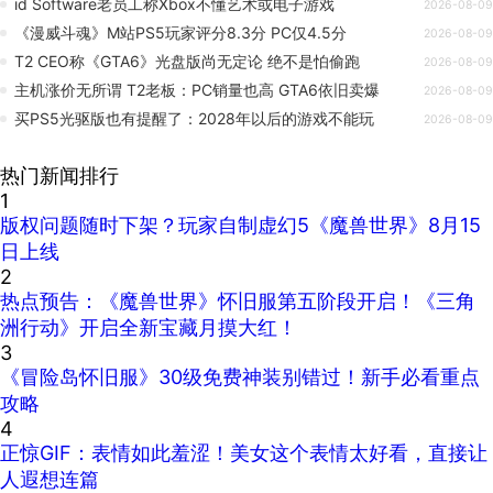
id Software老员工称Xbox不懂艺术或电子游戏
2026-08-09
《漫威斗魂》M站PS5玩家评分8.3分 PC仅4.5分
2026-08-09
T2 CEO称《GTA6》光盘版尚无定论 绝不是怕偷跑
2026-08-09
主机涨价无所谓 T2老板：PC销量也高 GTA6依旧卖爆
2026-08-09
买PS5光驱版也有提醒了：2028年以后的游戏不能玩
2026-08-09
热门新闻排行
1
版权问题随时下架？玩家自制虚幻5《魔兽世界》8月15
日上线
2
热点预告：《魔兽世界》怀旧服第五阶段开启！《三角
洲行动》开启全新宝藏月摸大红！
3
《冒险岛怀旧服》30级免费神装别错过！新手必看重点
攻略
4
正惊GIF：表情如此羞涩！美女这个表情太好看，直接让
人遐想连篇