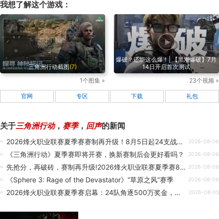
我想了解这个游戏：
爆破？还能这么爆！| 【黑潮爆破】7月
三角洲行动截图
(7)
14日开启首次测试
1个图集 »
23个视频 »
官网
专区
下载
礼包
关于
三角洲行动
，
赛季
，
回声
的新闻
2026烽火职业联赛夏季赛赛制再升级！8月5日起24支战队集结开战！
2026-08-06
《三角洲行动》夏季赛即将开赛，换新赛制后会更好看吗？
2026-08-06
先抢分，再破砖，赛制再升级!2026烽火职业联赛夏季赛8月5日开赛
2026-08-06
《Sphere 3: Rage of the Devastator》“草原之风”赛季
2026-08-06
2026烽火职业联赛夏季赛启幕：24队角逐500万奖金，赛制全面升级！
2026-08-05