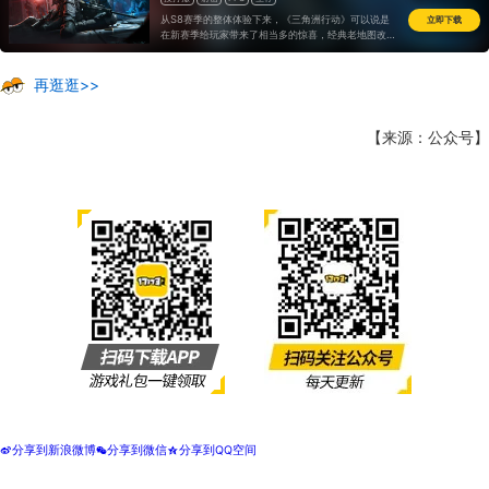
从S8赛季的整体体验下来，《三角洲行动》可以说是
立即下载
在新赛季给玩家带来了相当多的惊喜，经典老地图改版
能让玩家体验到诸多的新意和打法的延伸，新干员的出
现也会为队伍选择提供更多的开发空间
再逛逛>>
【来源：公众号】
分享到新浪微博
分享到微信
分享到QQ空间
t
w
z