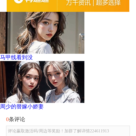
马甲线看到没
周少的替嫁小娇妻
0
条评论
评论赢取激活码/周边等奖励！加群了解详情224611913