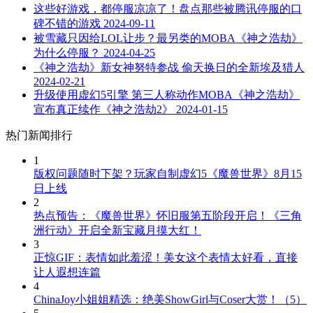
这些好游戏，都停服凉凉了！盘点那些被腾讯停服的口
碑不错的游戏
2024-09-11
被雪藏只因给LOL让步？最另类的MOBA《神之浩劫》
为什么停服？
2024-04-25
《神之浩劫》新女神努特参战 偷天换日的全新埃及猎人
2024-02-21
升级使用虚幻5引擎 第三人称动作MOBA《神之浩劫》
宣布真正续作《神之浩劫2》
2024-01-15
热门新闻排行
1
版权问题随时下架？玩家自制虚幻5《魔兽世界》8月15
日上线
2
热点预告：《魔兽世界》怀旧服第五阶段开启！《三角
洲行动》开启全新宝藏月摸大红！
3
正惊GIF：表情如此羞涩！美女这个表情太好看，直接
让人遐想连篇
4
ChinaJoy小姐姐精选：绝美ShowGirl与Coser大赏！（5）