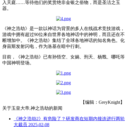
入天庭……等待他们的奖赏绝非金银之俗物，而是圣洁之玉
器。
《神之浩劫》是一款以神话为背景的多人在线战术竞技游戏，
游戏中拥有超过90位来自世界各地神话中的神明，而且还在不
断增加中。《神之浩劫》集结了全球各地神话的知名角色。化
身宙斯发射闪电，作为洛基在暗中行刺。
目前，《神之浩劫》已有孙悟空、女娲、刑天、杨戬、哪吒等
中国神明登场。
【编辑：GreyKnight】
关于
玉皇大帝,神之浩劫
的新闻
《神之浩劫2》有危险了？研发商在短期内接连进行两轮
大裁员
2025-02-08