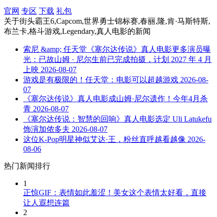
官网
专区
下载
礼包
关于
街头霸王6,Capcom,世界勇士锦标赛,春丽,隆,肯·马斯特斯,
布兰卡,格斗游戏,Legendary,真人电影
的新闻
索尼 &amp; 任天堂《塞尔达传说》真人电影更多演员曝
光：已故山姆 · 尼尔生前已完成拍摄，计划 2027 年 4 月
上映
2026-08-07
游戏是有极限的！任天堂：电影可以超越游戏
2026-08-
07
《塞尔达传说》真人电影成山姆·尼尔遗作！今年4月杀
青
2026-08-07
《塞尔达传说：智慧的回响》真人电影选定 Uli Latukefu
饰演加侬多夫
2026-08-07
这位K-Pop明星神似艾达·王，粉丝直呼越看越像
2026-
08-06
热门新闻排行
1
正惊GIF：表情如此羞涩！美女这个表情太好看，直接
让人遐想连篇
2