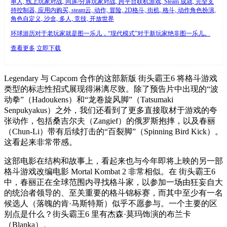
单人, 线上玩家对战, 同屏/分屏玩家对战, 跨平台联机游戏, Steam 成就, 完全支
持控制器, 应用内购买, steam云, 动作, 冒险, 2D格斗, 街机, 格斗, 动作角色扮演,
角色自定义, 沙盒, 多人, 竞技, 开放世界
环球游历对于老玩家就是图一乐儿，“现代模式”对于新玩家绝非图一乐儿。
查看更多
立即下载
Legendary 与 Capcom 合作的这部新版 街头霸王6 将格斗游戏
类型的标志性招式展现得淋漓尽致。除了预告片中出现的“波
动拳”（Hadoukens）和“龙卷旋风脚”（Tatsumaki
Senpukyakus）之外，我们还看到了更多直接取材于游戏的夸
张动作，包括桑吉尔夫（Zangief）的俄罗斯抱摔，以及春丽
（Chun-Li）带有后续打击的“百裂脚”（Spinning Bird Kick）。
这看起来非常带感。
这部电影在结构和故事上，看起来也与今年即将上映的另一部
格斗游戏改编电影 Mortal Kombat 2 非常相似。在 街头霸王6
中，春丽正在全球范围内寻找格斗家，以参加一场由狂妄自大
的统治者领导的、至关重要的格斗锦标赛，而其中至少有一名
候选人（落魄的肯·马斯特斯）似乎不愿参与。一个主要的区
别点是什么？街头霸王6 里有杰森·莫玛饰演的布兰卡
（Blanka）。