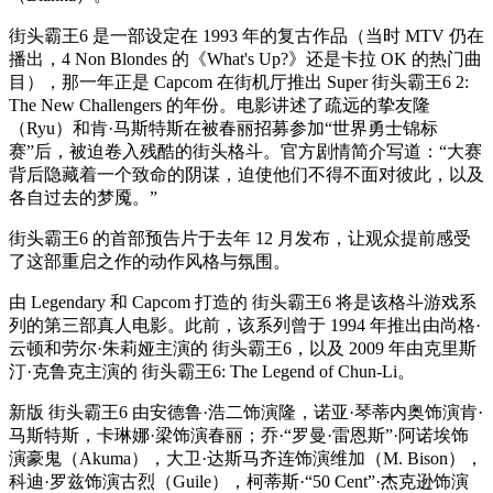
街头霸王6 是一部设定在 1993 年的复古作品（当时 MTV 仍在
播出，4 Non Blondes 的《What's Up?》还是卡拉 OK 的热门曲
目），那一年正是 Capcom 在街机厅推出 Super 街头霸王6 2:
The New Challengers 的年份。电影讲述了疏远的挚友隆
（Ryu）和肯·马斯特斯在被春丽招募参加“世界勇士锦标
赛”后，被迫卷入残酷的街头格斗。官方剧情简介写道：“大赛
背后隐藏着一个致命的阴谋，迫使他们不得不面对彼此，以及
各自过去的梦魇。”
街头霸王6 的首部预告片于去年 12 月发布，让观众提前感受
了这部重启之作的动作风格与氛围。
由 Legendary 和 Capcom 打造的 街头霸王6 将是该格斗游戏系
列的第三部真人电影。此前，该系列曾于 1994 年推出由尚格·
云顿和劳尔·朱莉娅主演的 街头霸王6，以及 2009 年由克里斯
汀·克鲁克主演的 街头霸王6: The Legend of Chun-Li。
新版 街头霸王6 由安德鲁·浩二饰演隆，诺亚·琴蒂内奥饰演肯·
马斯特斯，卡琳娜·梁饰演春丽；乔·“罗曼·雷恩斯”·阿诺埃饰
演豪鬼（Akuma），大卫·达斯马齐连饰演维加（M. Bison），
科迪·罗兹饰演古烈（Guile），柯蒂斯·“50 Cent”·杰克逊饰演