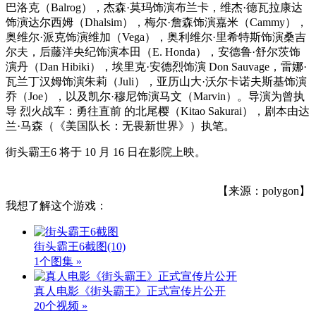
巴洛克（Balrog），杰森·莫玛饰演布兰卡，维杰·德瓦拉康达
饰演达尔西姆（Dhalsim），梅尔·詹森饰演嘉米（Cammy），
奥维尔·派克饰演维加（Vega），奥利维尔·里希特斯饰演桑吉
尔夫，后藤洋央纪饰演本田（E. Honda），安德鲁·舒尔茨饰
演丹（Dan Hibiki），埃里克·安德烈饰演 Don Sauvage，雷娜·
瓦兰丁汉姆饰演朱莉（Juli），亚历山大·沃尔卡诺夫斯基饰演
乔（Joe），以及凯尔·穆尼饰演马文（Marvin）。导演为曾执
导 烈火战车：勇往直前 的北尾樱（Kitao Sakurai），剧本由达
兰·马森（《美国队长：无畏新世界》）执笔。
街头霸王6 将于 10 月 16 日在影院上映。
【来源：polygon】
我想了解这个游戏：
街头霸王6截图
(10)
1个图集 »
真人电影《街头霸王》正式宣传片公开
20个视频 »