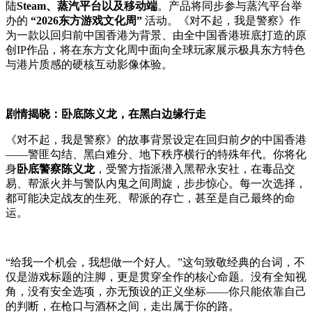
陆
Steam、蒸汽平台以及移动端
。产品将同步参与蒸汽平台举
办的
“2026东方游戏文化周”
活动。《对不起，我是警察》作
为一款以回归前中国香港为背景、由全中国香港班底打造的原
创IP作品，将在东方文化周中面向全球玩家展示极具东方特色
与港片质感的硬核互动影像体验。
剧情揭晓：卧底陈义龙，在黑白边缘行走
《对不起，我是警察》的故事背景设定在回归前夕的中国香港
——警匪勾结、黑白难分、地下秩序横行的特殊年代。你将化
身
卧底警察陈义龙
，受警方指派潜入黑帮永安社，在毒品交
易、帮派火并与警队内鬼之间周旋，步步惊心。每一次选择，
都可能决定战友的生死、帮派的存亡，甚至是自己最终的命
运。
“给我一个机会，我想做一个好人。”这句致敬经典的台词，不
仅是游戏标题的注脚，更是贯穿全作的核心命题。没有全知视
角，没有安全选项，亦无预设的正义坐标——你只能依靠自己
的判断，在枪口与酒杯之间，走出属于你的路。