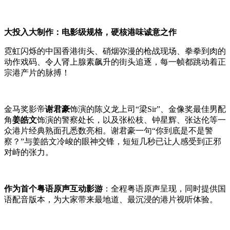
大投入大制作：电影级规格，硬核港味诚意之作
霓虹闪烁的中国香港街头、硝烟弥漫的枪战现场、拳拳到肉的
动作戏码、令人肾上腺素飙升的街头追逐，每一帧都跳动着正
宗港产片的脉搏！
金马奖影帝
谢君豪
饰演的陈义龙上司“梁Sir”、金像奖最佳男配
角
姜皓文
饰演的警察处长，以及张松枝、钟星辉、张达伦等一
众港片经典熟面孔悉数亮相。谢君豪一句“你到底是不是警
察？”与姜皓文冷峻的眼神交锋，短短几秒已让人感受到正邪
对峙的张力。
作为首个粤语原声互动影游
：全程粤语原声呈现，同时提供国
语配音版本，为大家带来最地道、最沉浸的港片视听体验。