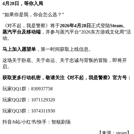
4月28日，等你入局
“如果你是我，你会怎么选？”
《对不起，我是警察》将于
2026年4月28日
正式登陆
Steam、
蒸汽平台及移动端
，并参与蒸汽平台“2026东方游戏文化周”活
动。
马上加入愿望单
，第一时间获取上线信息。
这场关于卧底、关于命运、关于忠诚与背叛的冒险，即将开
启。
获取更多行动机密，敬请关注《对不起，我是警察》官方号：
玩家QQ1群：830937758
玩家QQ2群：1071129320
玩家QQ3群：1074311930
抖音/b站/小红书/快手：智核剧场
【来源：steam】