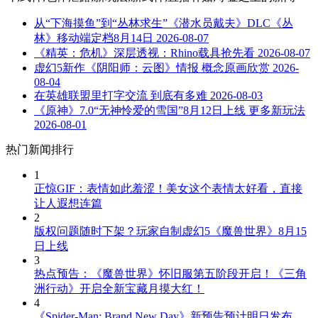
从“下海摸鱼”到“丛林求生”《潜水员戴夫》DLC《丛
林》移动端定档8月14日
2026-08-07
《精英：危机》深层透视：Rhino载具抢先看
2026-08-07
虚幻5新作《阴阳师：云图》情报 概念原画欣赏
2026-
08-04
在英雄联盟里打字交流 到底有多难
2026-08-03
《原神》7.0“无神怜爱的雪国”8月12日上线 更多新玩法
2026-08-01
热门新闻排行
1
正惊GIF：表情如此羞涩！美女这个表情太好看，直接
让人遐想连篇
2
版权问题随时下架？玩家自制虚幻5《魔兽世界》8月15
日上线
3
热点预告：《魔兽世界》怀旧服第五阶段开启！《三角
洲行动》开启全新宝藏月摸大红！
4
《Spider-Man: Brand New Day》新预告预计明日发布，