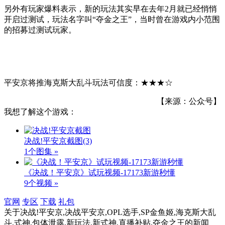
另外有玩家爆料表示，新的玩法其实早在去年2月就已经悄悄
开启过测试，玩法名字叫“夺金之王”，当时曾在游戏内小范围
的招募过测试玩家。
平安京将推海克斯大乱斗玩法可信度：★★★☆
【来源：公众号】
我想了解这个游戏：
决战!平安京截图
(3)
1个图集 »
《决战！平安京》试玩视频-17173新游秒懂
9个视频 »
官网
专区
下载
礼包
关于
决战!平安京,决战平安京,OPL选手,SP金鱼姬,海克斯大乱
斗,式神,包体泄露,新玩法,新式神,直播补贴,夺金之王
的新闻