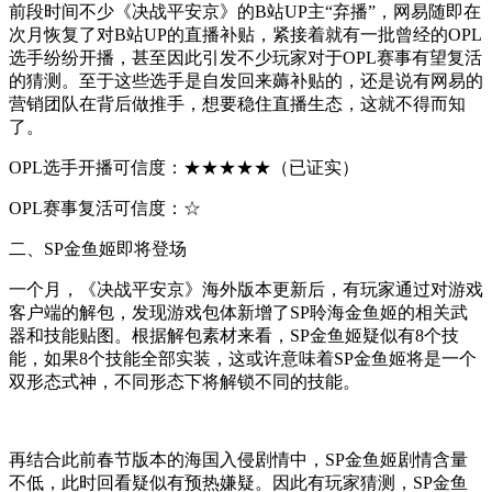
前段时间不少《决战平安京》的B站UP主“弃播”，网易随即在
次月恢复了对B站UP的直播补贴，紧接着就有一批曾经的OPL
选手纷纷开播，甚至因此引发不少玩家对于OPL赛事有望复活
的猜测。至于这些选手是自发回来薅补贴的，还是说有网易的
营销团队在背后做推手，想要稳住直播生态，这就不得而知
了。
OPL选手开播可信度：★★★★★（已证实）
OPL赛事复活可信度：☆
二、SP金鱼姬即将登场
一个月，《决战平安京》海外版本更新后，有玩家通过对游戏
客户端的解包，发现游戏包体新增了SP聆海金鱼姬的相关武
器和技能贴图。根据解包素材来看，SP金鱼姬疑似有8个技
能，如果8个技能全部实装，这或许意味着SP金鱼姬将是一个
双形态式神，不同形态下将解锁不同的技能。
再结合此前春节版本的海国入侵剧情中，SP金鱼姬剧情含量
不低，此时回看疑似有预热嫌疑。因此有玩家猜测，SP金鱼