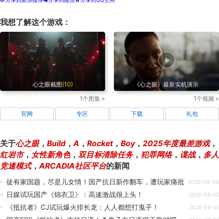
分享到新浪微博
分享到微信
分享到QQ空间
t
w
z
我想了解这个游戏：
心之眼截图
(10)
《心之眼》最新实机演示
1个图集 »
1个视频 »
官网
专区
下载
礼包
关于
心之眼
，
Build
，
A
，
Rocket
，
Boy
，
2025年度最差游戏
，
红岩市
，
女性新角色
，
双目标清除任务
，
犯罪网络
，
谍战
，
多人
竞速模式
，
ARCADIA社区平台
的新闻
徒有家国题，尽是儿女情！国产抗日新作翻车，遭玩家痛批
2026-08-06
日媒试玩国产《锦衣卫》：高速激战很上头！
2026-08-02
《抵抗者》CJ试玩爆火排长龙：人人都想打鬼子！
2026-08-01