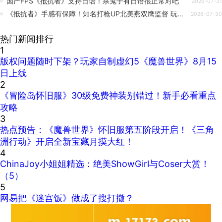
国产FPS《抵抗者》支持日语！杀鬼子有日语很正常对吧
2026-07-31
《抵抗者》手感有保障！知名打枪UP北美燕双鹰监督 玩家：稳了
2026-07-30
热门新闻排行
1
版权问题随时下架？玩家自制虚幻5《魔兽世界》8月15
日上线
2
《冒险岛怀旧服》30级免费神装别错过！新手必看重点
攻略
3
热点预告：《魔兽世界》怀旧服第五阶段开启！《三角
洲行动》开启全新宝藏月摸大红！
4
ChinaJoy小姐姐精选：绝美ShowGirl与Coser大赏！
（5）
5
网易把《迷宫饭》做成了搜打撤？