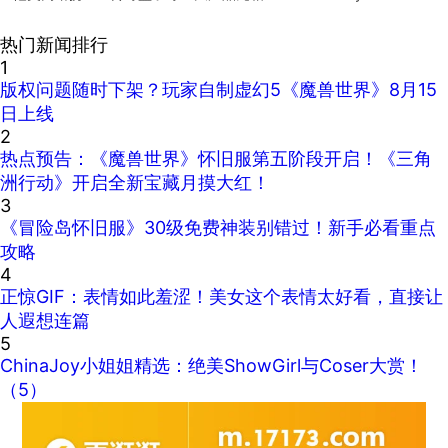
热门新闻排行
1
版权问题随时下架？玩家自制虚幻5《魔兽世界》8月15
日上线
2
热点预告：《魔兽世界》怀旧服第五阶段开启！《三角
洲行动》开启全新宝藏月摸大红！
3
《冒险岛怀旧服》30级免费神装别错过！新手必看重点
攻略
4
正惊GIF：表情如此羞涩！美女这个表情太好看，直接让
人遐想连篇
5
ChinaJoy小姐姐精选：绝美ShowGirl与Coser大赏！
（5）