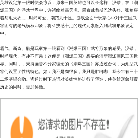
英雄设定第一眼时便会惊叹：原来三国英雄也可以长这样！没错，在《潮
爆三国》的游戏世界中，许褚纹着霸天虎、周泰戴着斯巴达头盔、张角穿
着貂毛大衣……时尚可爱、潮范儿十足。游戏全面**玩家心中对于三国武
将固有的老气横秋印象，将科技感十足的现代元素融入到武将形象设定
中。
霸气、新奇、酷是玩家第一眼看到《潮爆三国》武将形象的感受。没错，
时尚现代、有趣不严肃！这便是《潮爆三国》想要的清新潮派画风三国世
界。同时，，秉持画音不分家理念的《潮爆三国》亦通过台词，为潮型武
将们设置了性格特色。如：我不是肉很多，我只是胖嘟嘟；我今年有三十
二场演唱会哟。皆通过时下热词对英雄性格进行了塑造，使英雄形象颠覆
历史的同时，更加鲜活。