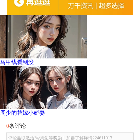
马甲线看到没
周少的替嫁小娇妻
0
条评论
评论赢取激活码/周边等奖励！加群了解详情224611913