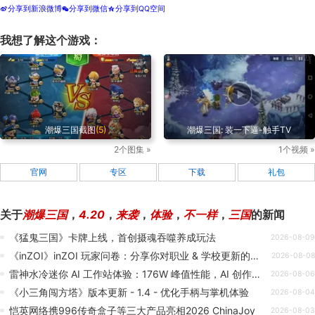
分享到新浪微博
分享到微信
分享到QQ空间
t
w
z
我想了解这个游戏：
潮爆三国截图
(5)
潮爆三国: 装一下逼-触手TV
2个图集 »
1个视频 »
官网
专区
下载
礼包
关于
潮爆三国
，
4.20
，
来袭
，
体验
，
不一样
，
三国
的新闻
《猛鬼三国》卡牌上线，首创摄魂吞噬养成玩法
2026-08-09
《inZOI》inZOI 玩家问卷：分享你对职业 & 学校更新的反馈
2026-08-08
雷神水冷迷你 AI 工作站体验：176W 峰值性能，AI 创作的得力助手
2026-08-06
《小三角闯方塔》版本更新 - 1.4 - 优化手柄与掌机体验
2026-08-04
恺英网络携996传奇盒子等三大产品亮相2026 ChinaJoy
2026-08-03