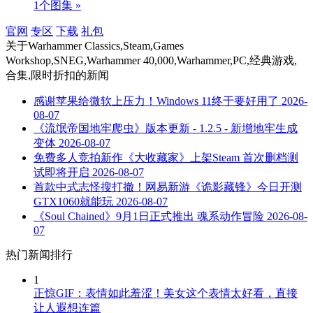
1个图集 »
官网
专区
下载
礼包
关于
Warhammer Classics,Steam,Games
Workshop,SNEG,Warhammer 40,000,Warhammer,PC,经典游戏,
合集,限时折扣
的新闻
感谢苹果给微软上压力！Windows 11终于要好用了
2026-
08-07
《流氓帝国地牢爬虫》版本更新 - 1.2.5 - 新增地牢生成
变体
2026-08-07
免费多人竞拍新作《大收藏家》上架Steam 首次删档测
试即将开启
2026-08-07
首款中式志怪搜打撤！网易新游《诡影藏锋》今日开测
GTX1060就能玩
2026-08-07
《Soul Chained》9月1日正式推出 魂系动作冒险
2026-08-
07
热门新闻排行
1
正惊GIF：表情如此羞涩！美女这个表情太好看，直接
让人遐想连篇