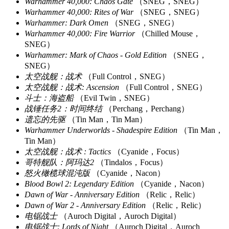
Warhammer 40,000: Chaos Gate
（SNEG，SNEG）
Warhammer 40,000: Rites of War
（SNEG，SNEG）
Warhammer: Dark Omen
（SNEG，SNEG）
Warhammer 40,000: Fire Warrior
（Chilled Mouse，
SNEG）
Warhammer: Mark of Chaos - Gold Edition
（SNEG，
SNEG）
太空战舰：战术
（Full Control，SNEG）
太空战舰：战术: Ascension
（Full Control，SNEG）
斗士：海盗船
（Evil Twin，SNEG）
战锤任务2：时间终结
（Perchang，Perchang）
遗忘的先驱
（Tin Man，Tin Man）
Warhammer Underworlds - Shadespire Edition
（Tin Man，
Tin Man）
太空战舰：战术 : Tactics
（Cyanide，Focus）
哥特舰队：阿玛达2
（Tindalos，Focus）
怒火橄榄球混沌版
（Cyanide，Nacon）
Blood Bowl 2: Legendary Edition
（Cyanide，Nacon）
Dawn of War - Anniversary Edition
（Relic，Relic）
Dawn of War 2 - Anniversary Edition
（Relic，Relic）
电锯战士
（Auroch Digital，Auroch Digital）
电锯战士: Lords of Night
（Auroch Digital，Auroch