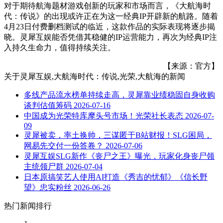
对于期待航海题材游戏创新的玩家和市场而言，《大航海时
代：传说》的出现或许正在为这一经典IP开辟新的航路。随着
4月23日付费删档测试的临近，这款作品的实际表现将逐步揭
晓。灵犀互娱能否凭借其稳健的IP运营能力，再次为经典IP注
入持久生命力，值得持续关注。
【来源：官方】
关于
灵犀互娱,大航海时代：传说,光荣,大航海
的新闻
多线产品流水榜单持续走高，灵犀靠业绩稳固自身收购
谈判估值筹码
2026-07-16
中国成为光荣特库摩头号市场！光荣社长表态
2026-07-
09
灵犀被卖，率土换帅，三谋匿于B站财报！SLG困局，
网易先交付一份答卷？
2026-07-06
灵犀互娱SLG新作《丧尸之王》曝光，玩家化身丧尸领
主统领尸群
2026-07-04
日本原搞笑艺人使用AI打造《秀吉的忧郁》《信长野
望》忠实粉丝
2026-06-26
热门新闻排行