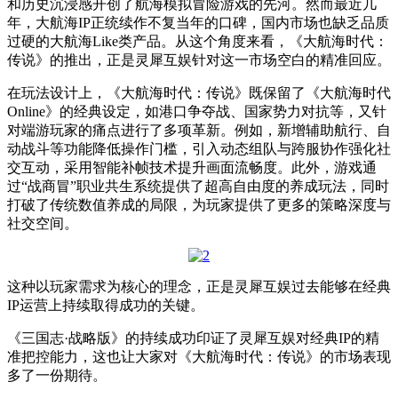
和历史沉浸感开创了航海模拟冒险游戏的先河。然而最近几
年，大航海IP正统续作不复当年的口碑，国内市场也缺乏品质
过硬的大航海Like类产品。从这个角度来看，《大航海时代：
传说》的推出，正是灵犀互娱针对这一市场空白的精准回应。
在玩法设计上，《大航海时代：传说》既保留了《大航海时代
Online》的经典设定，如港口争夺战、国家势力对抗等，又针
对端游玩家的痛点进行了多项革新。例如，新增辅助航行、自
动战斗等功能降低操作门槛，引入动态组队与跨服协作强化社
交互动，采用智能补帧技术提升画面流畅度。此外，游戏通
过“战商冒”职业共生系统提供了超高自由度的养成玩法，同时
打破了传统数值养成的局限，为玩家提供了更多的策略深度与
社交空间。
这种以玩家需求为核心的理念，正是灵犀互娱过去能够在经典
IP运营上持续取得成功的关键。
《三国志·战略版》的持续成功印证了灵犀互娱对经典IP的精
准把控能力，这也让大家对《大航海时代：传说》的市场表现
多了一份期待。