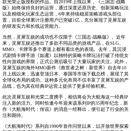
款光荣正版授权的作品。自2019年上线以来，《三国志·战略
版》始终保持良好的运营，通过深度还原历史、创新策略玩法
以及精细化玩家生态运营，6年来持续稳居策略游戏头部位
置，目前全球累计注册用户已突破1亿，充分展现了灵犀互娱
的研发实力和长线运营能力。
当然，灵犀互娱的成功也不仅限于《三国志·战略版》。近年
来，灵犀互娱还推出了多款不同品类的游戏产品，在SLG、
MMO、卡牌等多个赛道上都有着出色的表现。去年，其沉浸
式剧情卡牌手游《如鸢》以独特的策略卡牌玩法打破了传统女
性向游戏的界限，正式公测后吸引了大量玩家的关注。此外，
灵犀互娱的海外MMO新作《救世者之树：新世界》自去年10
月上线以来，迅速登顶日本、泰国等市场下载总榜，展现了其
全球化布局的成功。这种多元化布局不仅丰富了灵犀互娱的产
品线，也为其在经典IP运营上提供了更多经验积累。
此次灵犀互娱和光荣二度携手，相信将会为大航海这一经典IP
注入新的活力。同时恰逢今年迎来该系列IP的35周年纪念，新
作《大航海时代：传说》的消息一经释出，便引起了行业的关
注和期待。
《大航海时代》系列自1990年首作问世以来，以开放世界探索