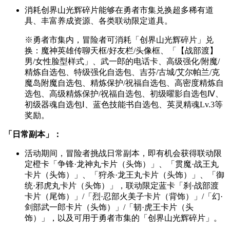
消耗创界山光辉碎片能够在勇者市集兑换超多稀有道
具、丰富养成资源、各类联动限定道具。
※勇者市集内，冒险者可消耗「创界山光辉碎片」兑
换：魔神英雄传聊天框/好友栏/头像框、「【战部渡】
男/女性脸型样式」、武一郎的电话卡、高级强化/附魔/
精炼自选包、特级强化自选包、吉芬/古城/艾尔帕兰/克
魔岛附魔自选包、精炼保护/祝福自选包、高密度精炼自
选包、高级精炼保护/祝福自选包、初级曜影自选包Ⅳ、
初级器魂自选包Ⅰ、蓝色技能书自选包、英灵精魂Lv.3等
奖励。
「日常副本」：
活动期间，冒险者挑战日常副本，即有机会获得联动限
定橙卡「争锋·龙神丸卡片（头饰）」、「贯魔·战王丸
卡片（头饰）」、「狩杀·龙王丸卡片（头饰）」、「御
统·邪虎丸卡片（头饰）」，联动限定蓝卡「刹·战部渡
卡片（尾饰）」/「烈·忍部火美子卡片（背饰）」/「幻·
剑部武一郎卡片（头饰）」/「韧·虎王卡片（头
饰）」，以及可用于勇者市集的「创界山光辉碎片」。