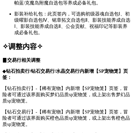
帕蓝/克魔岛附魔自选包等养成必备礼包。
影装补给礼包：此页签内，可选购初级器魂自选包Ⅰ、初
级曜影自选包Ⅳ、铭章拓文自选包Ⅱ、影装技能养成自选
Ⅰ、影装技能养成自选Ⅱ、公会贡献、祝福印记等影装养
成必备礼包。
✧调整内容
✧
▊
交易行相关调整
◆
钻石拍卖行/钻石交易行/水晶交易行内新增【SP宠物笼】页
签：
【钻石拍卖行】-【稀有宠物】内新增【SP宠物笼】页签，冒
险者可通过该界面购买梦幻品质sp宠物笼，或上架出售梦幻品
质sp宠物笼。
【钻石交易行】-【稀有宠物】内新增【SP宠物笼】页签，冒
险者可通过该界面购买橙色品质sp宠物笼，或上架出售橙色品
质sp宠物笼。