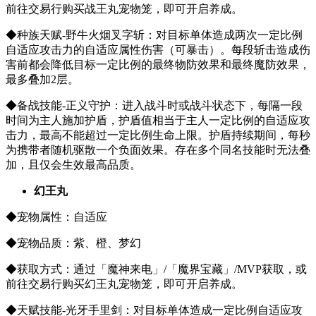
前往交易行购买战王丸宠物笼，即可开启养成。
◆种族天赋-野牛火烟叉字斩：对目标单体造成两次一定比例
自适应攻击力的自适应属性伤害（可暴击）。每段斩击造成伤
害前都会降低目标一定比例的最终物防效果和最终魔防效果，
最多叠加2层。
◆备战技能-正义守护：进入战斗时或战斗状态下，每隔一段
时间为主人施加护盾，护盾值相当于主人一定比例的自适应攻
击力，最高不能超过一定比例生命上限。护盾持续期间，每秒
为携带者随机驱散一个负面效果。存在多个同名技能时无法叠
加，且仅会生效最高品质。
幻王丸
◆宠物属性：自适应
◆宠物品质：紫、橙、梦幻
◆获取方式：通过「魔神来电」/「魔界宝藏」/MVP获取，或
前往交易行购买幻王丸宠物笼，即可开启养成。
◆天赋技能-光牙手里剑：对目标单体造成一定比例自适应攻