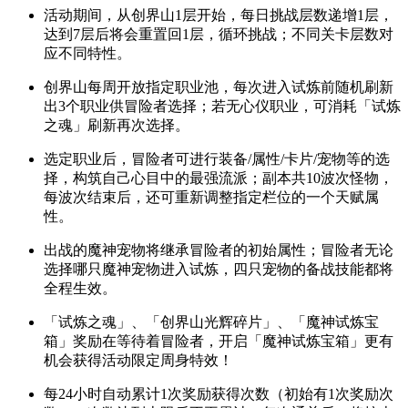
活动期间，从创界山1层开始，每日挑战层数递增1层，
达到7层后将会重置回1层，循环挑战；不同关卡层数对
应不同特性。
创界山每周开放指定职业池，每次进入试炼前随机刷新
出3个职业供冒险者选择；若无心仪职业，可消耗「试炼
之魂」刷新再次选择。
选定职业后，冒险者可进行装备/属性/卡片/宠物等的选
择，构筑自己心目中的最强流派；副本共10波次怪物，
每波次结束后，还可重新调整指定栏位的一个天赋属
性。
出战的魔神宠物将继承冒险者的初始属性；冒险者无论
选择哪只魔神宠物进入试炼，四只宠物的备战技能都将
全程生效。
「试炼之魂」、「创界山光辉碎片」、「魔神试炼宝
箱」奖励在等待着冒险者，开启「魔神试炼宝箱」更有
机会获得活动限定周身特效！
每24小时自动累计1次奖励获得次数（初始有1次奖励次