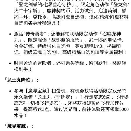
「登龙剑誓约/七界善心守护」、限定角色动作「登龙剑/
火牛十字斩」、魔神契约币、活力试剂、启迪药剂、誓
约耳环、委托令、高级附魔自选包、强化/精炼/附魔材料
自选包各类珍稀道具！
激活“传奇勇者”，还能解锁联动限定动作「召唤龙神
丸」、限定服饰「战部渡的服饰」、武一郎的电话卡、
合金矿镐、特级强化自选包、英灵精魂Lv.3、祝福印
记、初级器魂自选包Ⅰ、高级精炼自选包III等专属福利！
时间紧迫的冒险者，还可购买等级，瞬间跃升，奖励轻
松到手！
「龙王丸降临」：
参与【魔界宝藏】扭蛋机，有机会获得活动限定双形态
永久坐骑「龙王丸（非绑定）」！行走姿态6速，飞行姿
态7速；切换飞行姿态时，还将获得短暂的飞行加速效
果，提高移速3点。通过该界面，前往体验还可领取5000
水晶！
「魔界宝藏」：