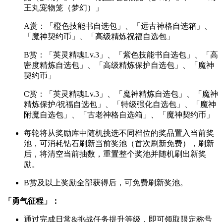
王丸宠物笼（梦幻）」
A赏：「橙色技能书自选包」、「远古神格自选箱」、
「魔神契约币」、「高级精炼祝福自选包」
B赏：「英灵精魂Lv.3」、「紫色技能书自选包」、「高
密度精炼自选包」、「高级精炼保护自选包」、「魔神
契约币」
C赏：「英灵精魂Lv.3」、「魔神精炼自选包」、「魔神
精炼保护/祝福自选包」、「特级强化自选包」、「魔神
附魔自选包」、「古老神格自选箱」、「魔神契约币」
每轮将从奖励库中随机挑选不同档位的奖品置入当前奖
池，可消耗钻石刷新当前奖池（首次刷新免费），刷新
后，将清空当前抽数，重置整个奖池并随机刷出新奖
励。
B赏及以上奖励全部获得后，可免费刷新奖池。
「勇气征程」：
通过完成日常&挑战任务提升等级，即可领取限定称号