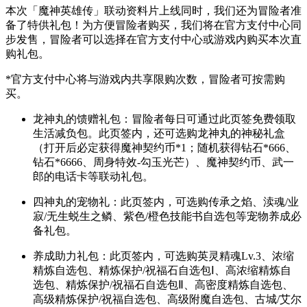
本次「魔神英雄传」联动资料片上线同时，我们还为冒险者准
备了特供礼包！为方便冒险者购买，我们将在官方支付中心同
步发售，冒险者可以选择在官方支付中心或游戏内购买本次直
购礼包。
*官方支付中心将与游戏内共享限购次数，冒险者可按需购
买。
龙神丸的馈赠礼包：冒险者每日可通过此页签免费领取
生活减负包。此页签内，还可选购龙神丸的神秘礼盒
（打开后必定获得魔神契约币*1；随机获得钻石*666、
钻石*6666、周身特效-勾玉光芒）、魔神契约币、武一
郎的电话卡等联动礼包。
四神丸的宠物礼：此页签内，可选购传承之焰、渎魂/业
寂/无生蜕生之鳞、紫色/橙色技能书自选包等宠物养成必
备礼包。
养成助力礼包：此页签内，可选购英灵精魂Lv.3、浓缩
精炼自选包、精炼保护/祝福石自选包Ⅰ、高浓缩精炼自
选包、精炼保护/祝福石自选包Ⅱ、高密度精炼自选包、
高级精炼保护/祝福自选包、高级附魔自选包、古城/艾尔