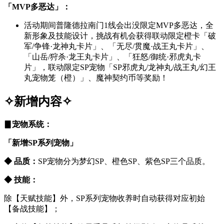
「MVP多恶达」：
活动期间普隆德拉南门1线会出没限定MVP多恶达，全
新形象及技能设计，挑战有机会获得联动限定橙卡「破
军/争锋·龙神丸卡片」、「无尽/贯魔·战王丸卡片」、
「山岳/狩杀·龙王丸卡片」、「狂怒/御统·邪虎丸卡
片」，联动限定SP宠物「SP邪虎丸/龙神丸/战王丸/幻王
丸宠物笼（橙）」、魔神契约币等奖励！
✧新增内容
✧
▊
宠物系统：
「新增SP系列宠物」
◆ 品质：
SP宠物分为梦幻SP、橙色SP、紫色SP三个品质。
◆ 技能：
除【天赋技能】外，SP系列宠物收养时自动获得对应初始
【备战技能】；