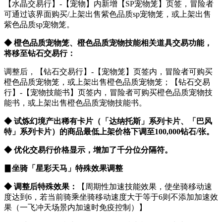
【水晶交易行】-【宠物】内新增【SP宠物笼】页签，冒险者
可通过该界面购买/上架出售紫色品质sp宠物笼，或上架出售
紫色品质sp宠物笼。
◆ 橙色品质宠物笼、橙色品质宠物技能相关道具交易功能，
将移至钻石交易行：
调整后，【钻石交易行】-【宠物笼】页签内，冒险者可购买
橙色品质宠物笼，或上架出售橙色品质宠物笼；【钻石交易
行】-【宠物技能书】页签内，冒险者可购买橙色品质宠物技
能书，或上架出售橙色品质宠物技能书。
◆ 试炼幻境产出稀有卡片（「达纳托斯」系列卡片、「巴风
特」系列卡片）的商品最低上架价格下调至100,000钻石/张。
◆ 优化交易行价格显示，增加了千分位分隔符。
▊
坐
骑「星彩天马」特殊效果调整
◆ 调整后特殊效果：
【周期性加速技能效果，使坐骑移动速
度达到6，若当前骑乘坐骑移动速度大于等于6则不添加加速效
果（一飞冲天场景内加速时免疫控制）】