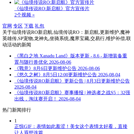
《仙境传说RO:新启航》官方宣传片
2个视频 »
官网
专区
下载
礼包
关于
仙境传说RO新启航,仙境传说RO：新启航,更新维护,魔神
英雄传,SP宠物,龙神丸,坐骑系统,魔界宝藏,交易行,维护补偿,联
动活动
的新闻
《黑白之地 Xanadu Land》版本更新 - 8.6 - 新增装备重
置与随行兽优化
2026-08-06
《戰意》8月6日更新维护公告
2026-08-06
《悠久之树》8月5日12:00更新维护公告
2026-08-04
《仙境传说RO新启航》更新公告 | 8月3日更新维护公告
2026-08-04
《仙境传说RO新启航》赛事播报 | 神选者之战S5：32强
出线，淘汰赛开启！
2026-08-04
热门新闻排行
1
正惊GIF：表情如此羞涩！美女这个表情太好看，直接
让人遐想连篇