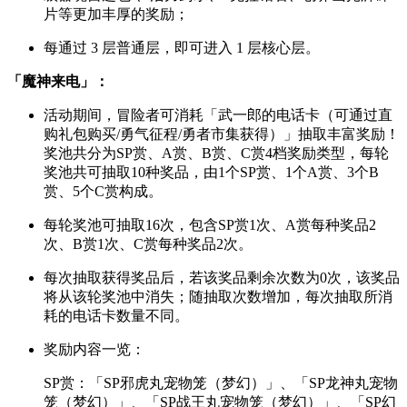
片等更加丰厚的奖励；
每通过 3 层普通层，即可进入 1 层核心层。
「魔神来电」：
活动期间，冒险者可消耗「武一郎的电话卡（可通过直
购礼包购买/勇气征程/勇者市集获得）」抽取丰富奖励！
奖池共分为SP赏、A赏、B赏、C赏4档奖励类型，每轮
奖池共可抽取10种奖品，由1个SP赏、1个A赏、3个B
赏、5个C赏构成。
每轮奖池可抽取16次，包含SP赏1次、A赏每种奖品2
次、B赏1次、C赏每种奖品2次。
每次抽取获得奖品后，若该奖品剩余次数为0次，该奖品
将从该轮奖池中消失；随抽取次数增加，每次抽取所消
耗的电话卡数量不同。
奖励内容一览：
SP赏：「SP邪虎丸宠物笼（梦幻）」、「SP龙神丸宠物
笼（梦幻）」、「SP战王丸宠物笼（梦幻）」、「SP幻