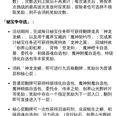
数），次数达到上限后不再累计；每次通关后，将按本
次挑战的最高波次发放对应奖励，冒险者也可选择不领
取奖励，则不会消耗奖励次数。
「秘宝争夺战」：
活动期间，完成每日秘宝任务即可获得翻牌道具「神龙
龙鳞」、以及用于魔界宝藏的「魔神契约币」；完成累
计秘宝任务还可获得拖尾特效「龙神之翼」、回城特效
「创界山彩虹桥」、背饰「登龙剑」、魔神橙卡自选
册、委托令、初级器魂自选包Ⅰ、魔神附魔自选包、特级
强化自选包等丰富奖励。
消耗「神龙龙鳞」即可进行九宫格翻牌，奖励分为普通
层和核心层；
普通层翻牌可获得特级强化自选包、魔神附魔自选包、
魔神精炼自选包、委托令、传承之焰、创界山光辉碎片
等奖励；奖励中存在一个指定奖励为下一层入口，翻到
即可直接进入下一层；
核心层翻牌可一次性获得启迪药剂、业寂蜕生之鳞、初
级器魂自选包Ⅰ、活力药水、1克拉钻石、创界山光辉碎