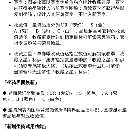
赛季：图鉴收藏以赛季为单位独立统计收藏进度，赛季
内获得的坐骑计入当前赛季图鉴；后续赛季若获得往期
复刻坐骑，仅计入其原属赛季，不计入新赛季。
收藏值：坐骑品质分为 UR（梦幻）、S（金）、
A（紫）、B（蓝）、C（白），品质越高可获得的收藏
值越多；收藏值累计达到指定目标可解锁荣誉宝箱，获
得专属称号与荣誉徽章。
收藏之星：单赛季收藏值达指定数值可解锁该赛季「收
藏之星」标识；集齐指定数量赛季的「收藏之星」标识
可领取专属终极大奖。（后续正式赛季开启后可解锁，
当前暂时无法解锁「收藏之星」标识）
「坐骑界面焕新」
◆ 界面标识坐骑品质：UR（梦幻），S（橙色），A（紫
色），B（蓝色），C（白色）
◆ 坐骑列表内图标背景颜色&详情界面品质标识，直接显示坐
骑品质与对应收藏值。
「新增坐骑试用功能」