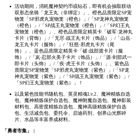
活动期间，消耗魔神契约币或钻石，即有机会抽取联动
双形态坐骑「龙王丸（非绑定）」、橙色品质限定SP宠
物笼「SP邪虎丸宠物笼（橙色）」/「SP龙神丸宠物笼
（橙色）」/「SP战王丸宠物笼（橙色）」/「SP幻王丸
宠物笼（橙色）」、橙色品质限定精英卡「破军·龙神丸
卡片（背饰）」/「无尽·战王丸卡片（饰品）」/「山岳·
龙王丸卡片（服饰）」/「狂怒·邪虎丸卡片（尾
饰）」、蓝色品质限定精英卡「破·战部渡卡片（服
饰）」/「岚·忍部火美子卡片（饰品）」/「源·剑部武一
郎卡片（头饰）」/「疾·虎王卡片（头饰）」、紫色品
质限定SP宠物笼「SP邪虎丸宠物笼（紫色）」/「SP龙
神丸宠物笼（紫色）」/「SP战王丸宠物笼（紫色）」/
「SP幻王丸宠物笼（紫色）」！
以及紫色技能书随机包、英灵精魂Lv.2、魔神精炼自选
包、魔神精炼保护自选包、魔神附魔自选包、魔神影装
材料包、高密度精炼自选包、魔神高级精炼保护自选
包、生活减负包、委托令、启迪药剂、创界山光辉碎
片、水晶等丰富养成材料。
「勇者市集」：