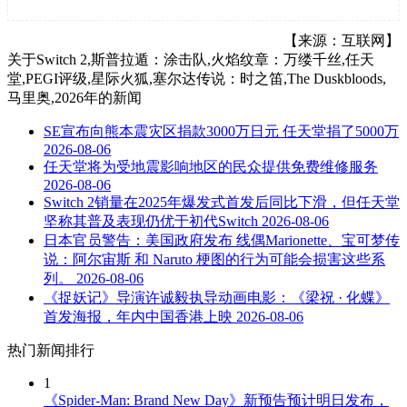
【来源：互联网】
关于
Switch 2,斯普拉遁：涂击队,火焰纹章：万缕千丝,任天
堂,PEGI评级,星际火狐,塞尔达传说：时之笛,The Duskbloods,
马里奥,2026年
的新闻
SE宣布向熊本震灾区捐款3000万日元 任天堂捐了5000万
2026-08-06
任天堂将为受地震影响地区的民众提供免费维修服务
2026-08-06
Switch 2销量在2025年爆发式首发后同比下滑，但任天堂
坚称其普及表现仍优于初代Switch
2026-08-06
日本官员警告：美国政府发布 线偶Marionette、宝可梦传
说：阿尔宙斯 和 Naruto 梗图的行为可能会损害这些系
列。
2026-08-06
《捉妖记》导演许诚毅执导动画电影：《梁祝 · 化蝶》
首发海报，年内中国香港上映
2026-08-06
热门新闻排行
1
《Spider-Man: Brand New Day》新预告预计明日发布，