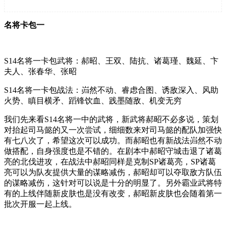
名将卡包一
S14名将一卡包武将：郝昭、王双、陆抗、诸葛瑾、魏延、卞
夫人、张春华、张昭
S14名将一卡包战法：岿然不动、睿虑合图、诱敌深入、风助
火势、瞋目横矛、蹈锋饮血、践墨随敌、机变无穷
我们先来看S14名将一中的武将，新武将郝昭不必多说，策划
对抬起司马懿的又一次尝试，细细数来对司马懿的配队加强快
有七八次了，希望这次可以成功。而郝昭也有新战法岿然不动
做搭配，自身强度也是不错的。在剧本中郝昭守城击退了诸葛
亮的北伐进攻，在战法中郝昭同样是克制SP诸葛亮，SP诸葛
亮可以为队友提供大量的谋略减伤，郝昭却可以夺取敌方队伍
的谋略减伤，这针对可以说是十分的明显了。另外霸业武将特
有的上线伴随新皮肤也是没有改变，郝昭新皮肤也会随着第一
批次开服一起上线。