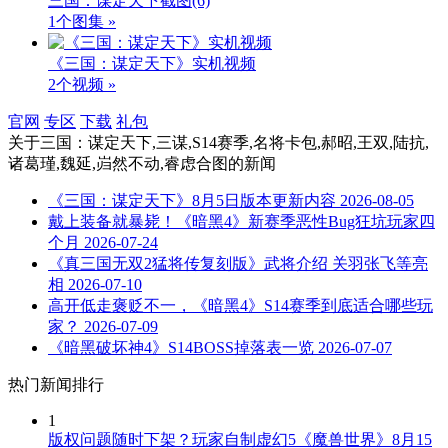
三国：谋定天下截图
(6)
1个图集 »
《三国：谋定天下》实机视频
2个视频 »
官网
专区
下载
礼包
关于
三国：谋定天下,三谋,S14赛季,名将卡包,郝昭,王双,陆抗,
诸葛瑾,魏延,岿然不动,睿虑合图
的新闻
《三国：谋定天下》8月5日版本更新内容
2026-08-05
戴上装备就暴毙！《暗黑4》新赛季恶性Bug狂坑玩家四
个月
2026-07-24
《真三国无双2猛将传复刻版》武将介绍 关羽张飞等亮
相
2026-07-10
高开低走褒贬不一，《暗黑4》S14赛季到底适合哪些玩
家？
2026-07-09
《暗黑破坏神4》S14BOSS掉落表一览
2026-07-07
热门新闻排行
1
版权问题随时下架？玩家自制虚幻5《魔兽世界》8月15