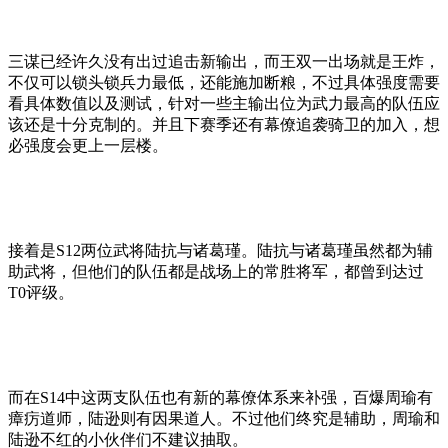
三谋已经许久没有出过追击新输出，而王双一出场就是王炸，
不仅可以锁头锁兵力最低，还能施加断粮，不过具体强度需要
看具体数值以及测试，针对一些主输出位为武力最高的队伍应
该还是十分克制的。并且下赛季还有幕僚追袭骑卫的加入，想
必强度会更上一层楼。
接着是S12两位武将陆抗与诸葛瑾。陆抗与诸葛瑾虽然都为辅
助武将，但他们的队伍都是战场上的常胜将军，都曾到达过
T0评级。
而在S14中这两支队伍也有新的幕僚体系来补强，百爆周瑜有
瘴疠道师，陆逊则有因果道人。不过他们终究是辅助，周瑜和
陆逊不红的小伙伴们不建议抽取。