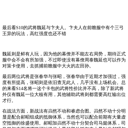
最后看S10的武将魏延与卞夫人。卞夫人在前瞻服中有个三弓
王异的玩法，高红强度也还不错
魏延则是鲜有人玩，因为他的幕僚并不能左右局势，期待正式
服中会不会有所加强，不过即使没有幕僚周泰魏延也可以作为
对策卡使用，去抓捕前瞻服中大火的左田孙。
最后两位武将是张春华与张昭，张春华由于近期才加强过，强
度有所提高，张昭则是依旧查无此人，几乎没有上场机会。总
的来看S14名将一这个卡包的武将性价比并不高，除了新武将
外仅有魏延一位大核有用，其他辅助武将则都需要高红输出位
才行。
在战法方面，新战法有岿然不动和睿虑合图。岿然不动十分明
显是配合郝昭组成的抵御体系，当然也可以配合前期有大量虚
空抵御的徐盛使用。郝昭加岿然不动十分契合司马懿体系，司