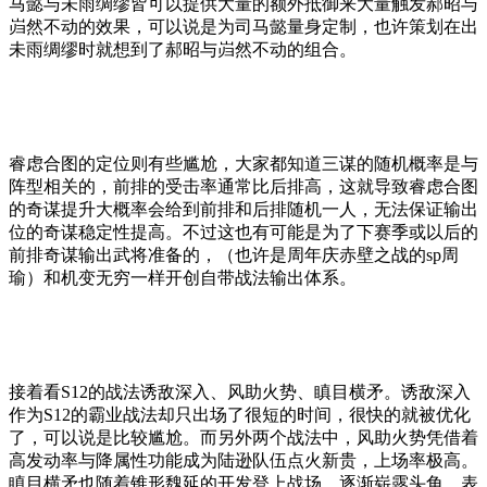
马懿与未雨绸缪皆可以提供大量的额外抵御来大量触发郝昭与
岿然不动的效果，可以说是为司马懿量身定制，也许策划在出
未雨绸缪时就想到了郝昭与岿然不动的组合。
睿虑合图的定位则有些尴尬，大家都知道三谋的随机概率是与
阵型相关的，前排的受击率通常比后排高，这就导致睿虑合图
的奇谋提升大概率会给到前排和后排随机一人，无法保证输出
位的奇谋稳定性提高。不过这也有可能是为了下赛季或以后的
前排奇谋输出武将准备的，（也许是周年庆赤壁之战的sp周
瑜）和机变无穷一样开创自带战法输出体系。
接着看S12的战法诱敌深入、风助火势、瞋目横矛。诱敌深入
作为S12的霸业战法却只出场了很短的时间，很快的就被优化
了，可以说是比较尴尬。而另外两个战法中，风助火势凭借着
高发动率与降属性功能成为陆逊队伍点火新贵，上场率极高。
瞋目横矛也随着锥形魏延的开发登上战场，逐渐崭露头角，表