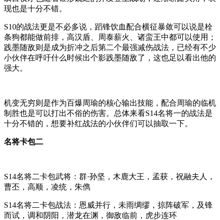
现也是十分不错。
S10的战法更是不必多说，蹈锋饮血配合横征暴敛可以说是栓
条狗都能做前排，高汉盾、周泰薪火、诸蛮王中都可以使用；
践墨随敌则是成为折冲之后第二个最强减伤战法，已经有不少
小伙伴在呼吁什么时候出个影践墨随敌了，这也足以看出他的
强大。
机变无穷则是作为百爆周瑜的核心输出技能，配合周瑜的临机
制胜也是可以打出不俗的伤害。总体来看S14名将一的战法是
十分不错的，想要补红战法的小伙伴们可以抽取一下。
名将卡包二
S14名将二卡包武将：群·孙坚，木鹿大王，孟获，祝融夫人，
曹丕，高顺，凌统，朱儁
S14名将二卡包战法：恩威并行，未雨绸缪，掠阵破军，及锋
而试，调和阴阳，潜龙在渊，御敌临前，虎步连环