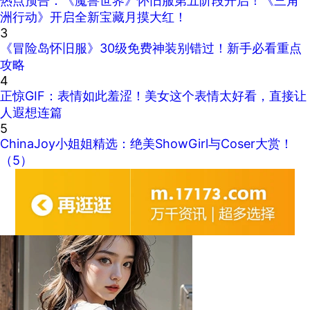
热点预告：《魔兽世界》怀旧服第五阶段开启！《三角
洲行动》开启全新宝藏月摸大红！
3
《冒险岛怀旧服》30级免费神装别错过！新手必看重点
攻略
4
正惊GIF：表情如此羞涩！美女这个表情太好看，直接让
人遐想连篇
5
ChinaJoy小姐姐精选：绝美ShowGirl与Coser大赏！
（5）