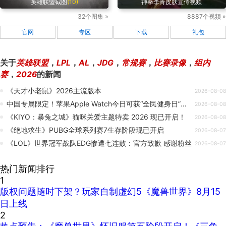
英雄联盟截图
(10)
神拳李青皮肤宣传视频
32个图集 »
8887个视频 »
官网
专区
下载
礼包
关于
英雄联盟
，
LPL
，
AL
，
JDG
，
常规赛
，
比赛录像
，
组内
赛
，
2026
的新闻
《天才小老鼠》2026主流版本
2026-08-08
中国专属限定！苹果Apple Watch今日可获“全民健身日”限量版奖章
2026-08-08
《KIYO：暴兔之城》猫咪关爱主题特卖 2026 现已开启！
2026-08-08
《绝地求生》PUBG全球系列赛7生存阶段现已开启
2026-08-07
《LOL》世界冠军战队EDG惨遭七连败：官方致歉 感谢粉丝
2026-08-07
热门新闻排行
1
版权问题随时下架？玩家自制虚幻5《魔兽世界》8月15
日上线
2