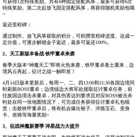
可获得1次特殊奖励。共有6种固定搭配风筝，最多可获得6次
特殊奖励。第二次起放飞固定搭配风筝，将获得随机奖励包哦
~
返还里程碑：
通过制作、放飞风筝获取的积分，可积攒里程碑进度。达成一
定分值，可逐步解锁金子返还，最多可返还100%。
2、天工新版本备战 铁甲董卓来袭
春季大版本“神魔天工”即将火热来袭，铁甲董卓卷土重来，边
境风云再起，征讨之战一触即发！
4月14日版本更新后，每周一、二、四13:00和21:30各国边境同
时刷新BOSS董卓；边境镇边大将军处接取征讨董卓任务，前
往敌国边境击杀董卓，对其伤害达到要求且对应BOSS被击杀
时处在同一张地图情况下，可完成任务获得征讨董卓礼包犒
赏；击败铁甲董卓后，将有机会爆出银子、淬炼宝石、变身
卡、坐骑等海量奖励~
3、征战神魔新赛季 淬星战力大提升