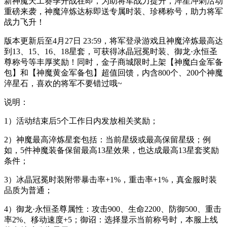
新神魔天工赛季开战在即，为助将军战力提升，淬星冲刺活动
重磅来袭，神魔淬炼达标即送专属时装、珍稀称号，助力将军
战力飞升！
版本更新后至4月27日 23:59，将军登录游戏且神魔淬炼最高达
到13、15、16、18星套，可获得冰晶冠冕时装、御龙·永恒圣
尊称号等丰厚奖励！同时，金子商城限时上架【神魔白金军备
包】和【神魔黄金军备包】超值回馈，内含800个、200个神魔
淬星石，喜欢的将军不要错过哦~
说明：
1）活动结束后5个工作日内发放相关奖励；
2）神魔最高淬炼星套包括：当前星级或最高保留星级；例
如，5件神魔装备保留最高13星效果，也达成最高13星套奖励
条件；
3）冰晶冠冕时装附带暴击率+1%，重击率+1%，真金服时装
品质为普通；
4）御龙·永恒圣尊属性：攻击900、生命2200、防御500、重击
率2%、移动速度+5；御诏：选择显示当前称号时，本服上线