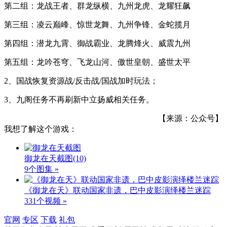
第二组：龙战王者、群龙纵横、九州龙虎、龙耀狂飙
第三组：凌云巅峰、惊世龙舞、九州争锋、金蛇揽月
第四组：潜龙九霄、御战霸业、龙腾烽火、威震九州
第五组：龙吟苍穹、飞龙山河、傲世皇朝、盛世太平
2、国战恢复资源战/反击战/国战加时玩法；
3、九阁任务不再刷新中立扬威相关任务。
【来源：公众号】
我想了解这个游戏：
御龙在天截图
(10)
9个图集 »
《御龙在天》联动国家非遗，巴中皮影演绎楼兰迷踪
331个视频 »
官网
专区
下载
礼包