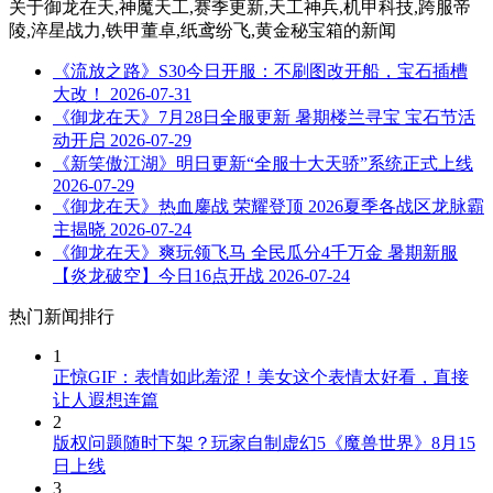
关于
御龙在天,神魔天工,赛季更新,天工神兵,机甲科技,跨服帝
陵,淬星战力,铁甲董卓,纸鸢纷飞,黄金秘宝箱
的新闻
《流放之路》S30今日开服：不刷图改开船，宝石插槽
大改！
2026-07-31
《御龙在天》7月28日全服更新 暑期楼兰寻宝 宝石节活
动开启
2026-07-29
《新笑傲江湖》明日更新“全服十大天骄”系统正式上线
2026-07-29
《御龙在天》热血鏖战 荣耀登顶 2026夏季各战区龙脉霸
主揭晓
2026-07-24
《御龙在天》爽玩领飞马 全民瓜分4千万金 暑期新服
【炎龙破空】今日16点开战
2026-07-24
热门新闻排行
1
正惊GIF：表情如此羞涩！美女这个表情太好看，直接
让人遐想连篇
2
版权问题随时下架？玩家自制虚幻5《魔兽世界》8月15
日上线
3