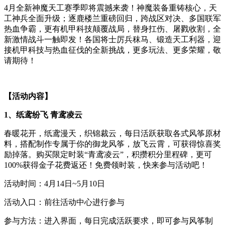
4月全新神魔天工赛季即将震撼来袭！神魔装备重铸核心，天
工神兵全面升级；逐鹿楼兰重磅回归，跨战区对决、多国联军
热血争霸，更有机甲科技颠覆战局，替身扛伤、屠戮收割，全
新激情战斗一触即发！各国将士厉兵秣马、锻造天工利器，迎
接机甲科技与热血征伐的全新挑战，更多玩法、更多荣耀，敬
请期待！
【活动内容】
1、纸鸢纷飞 青鸢凌云
春暖花开，纸鸢漫天，织锦裁云，每日活跃获取各式风筝原材
料，搭配制作专属于你的御龙风筝，放飞云霄，可获得惊喜奖
励掉落。购买限定时装“青鸢凌云”，积攒积分里程碑，更可
100%获得金子花费返还！免费领时装，快来参与活动吧！
活动时间：4月14日~5月10日
活动入口：前往活动中心进行参与
参与方法：进入界面，每日完成活跃要求，即可参与风筝制