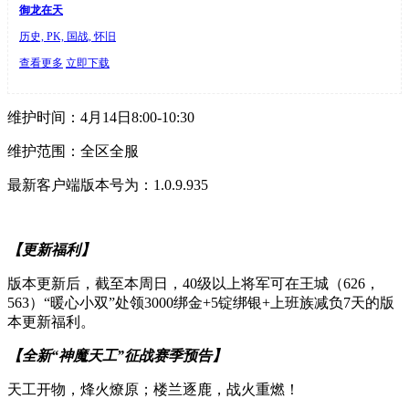
御龙在天
历史, PK, 国战, 怀旧
查看更多
立即下载
维护时间：4月14日8:00-10:30
维护范围：全区全服
最新客户端版本号为：1.0.9.935
【更新福利】
版本更新后，截至本周日，40级以上将军可在王城（626，
563）“暖心小双”处领3000绑金+5锭绑银+上班族减负7天的版
本更新福利。
【全新“神魔天工”征战赛季预告】
天工开物，烽火燎原；楼兰逐鹿，战火重燃！