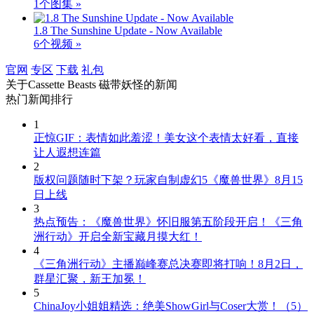
1个图集 »
1.8 The Sunshine Update - Now Available
6个视频 »
官网
专区
下载
礼包
关于
Cassette Beasts 磁带妖怪
的新闻
热门新闻排行
1
正惊GIF：表情如此羞涩！美女这个表情太好看，直接
让人遐想连篇
2
版权问题随时下架？玩家自制虚幻5《魔兽世界》8月15
日上线
3
热点预告：《魔兽世界》怀旧服第五阶段开启！《三角
洲行动》开启全新宝藏月摸大红！
4
《三角洲行动》主播巅峰赛总决赛即将打响！8月2日，
群星汇聚，新王加冕！
5
ChinaJoy小姐姐精选：绝美ShowGirl与Coser大赏！（5）