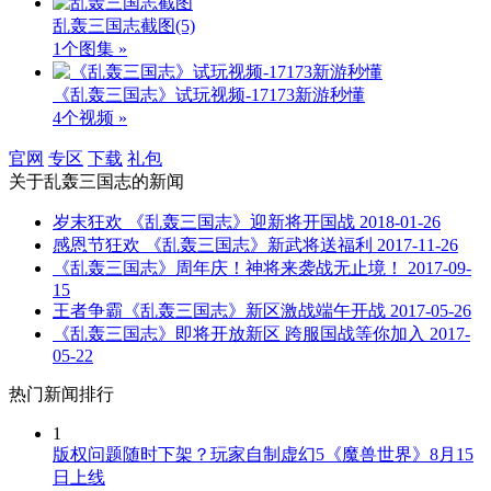
乱轰三国志截图
(5)
1个图集 »
《乱轰三国志》试玩视频-17173新游秒懂
4个视频 »
官网
专区
下载
礼包
关于
乱轰三国志
的新闻
岁末狂欢 《乱轰三国志》迎新将开国战
2018-01-26
感恩节狂欢 《乱轰三国志》新武将送福利
2017-11-26
《乱轰三国志》周年庆！神将来袭战无止境！
2017-09-
15
王者争霸《乱轰三国志》新区激战端午开战
2017-05-26
《乱轰三国志》即将开放新区 跨服国战等你加入
2017-
05-22
热门新闻排行
1
版权问题随时下架？玩家自制虚幻5《魔兽世界》8月15
日上线