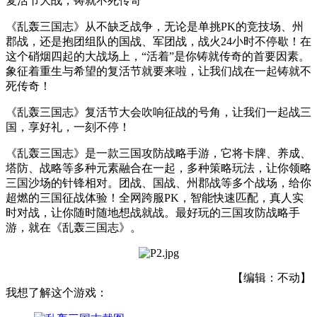
复活节大战，铸就不死传奇
《乱轰三国志》从不缺乏战争，无论是单挑PK的竞技场、州
郡战，还是抱团组队的国战、军团战，战火24小时不停歇！在
这个硝烟四起的大战场上，“活着”是你铸就传奇的首要因素。
象征着重生与希望的复活节就要来啦，让我们战在一起铸就不
死传奇！
《乱轰三国志》复活节大会吹响征战的号角，让我们一起战三
国，享好礼，一刻不停！
《乱轰三国志》是一款三国攻防战略手游，它将卡牌、养成、
塔防、战略等多种元素融合在一起，多种策略玩法，让你领略
三国沙场的针锋相对。团战、国战、州郡战等多个战场，给你
超燃的三国征战体验！全网跨服PK，智能快速匹配，真人实
时对战，让你随时随地想战就战。最好玩的三国攻防战略手
游，就在《乱轰三国志》。
【编辑：不动】
我想了解这个游戏：